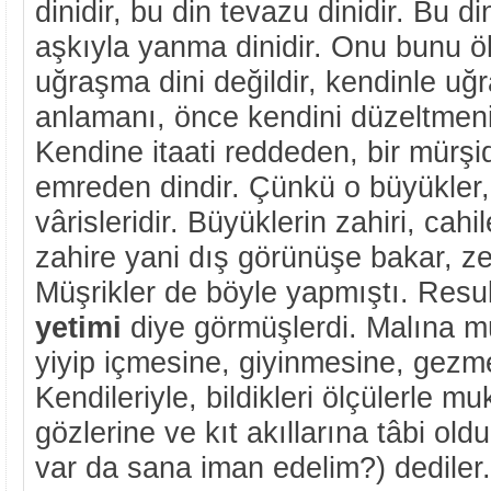
dinidir, bu din tevazu dinidir. Bu 
aşkıyla yanma dinidir. Onu bunu 
uğraşma dini değildir, kendinle uğra
anlamanı, önce kendini düzeltmeni 
Kendine itaati reddeden, bir mürşid
emreden dindir. Çünkü o büyükler
vârisleridir. Büyüklerin zahiri, cahil
zahire yani dış görünüşe bakar, zeh
Müşrikler de böyle yapmıştı. Resul
yetimi
diye görmüşlerdi. Malına m
yiyip içmesine, giyinmesine, gezm
Kendileriyle, bildikleri ölçülerle mu
gözlerine ve kıt akıllarına tâbi old
var da sana iman edelim?) dediler