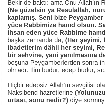
Bekir de baktı; ama Onu Allah’ın 
(Ne güzelsin ya Resulallah, nur
kaplamış. Seni bize Peygamber
yüce Rabbimize hamd olsun. S
ihsan eden yüce Rabbime hamd
başka zamanda da,
(Her şeyimi, 
ibadetlerim dâhil her şeyimi, R
bir sehvine, yani yanılmasına d
boşuna Peygamberlerden sonra in
olmadı. İlim budur, edep budur, sıd
Hiçbir edepsiz Allah’ın sevgilisi o
Nakşibend hazretlerine
(Yolunuzu
ortası, sonu nedir?)
diye sormuşl