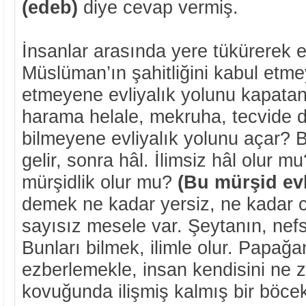
(edeb)
diye cevap vermiş.
İnsanlar arasında yere tükürerek e
Müslüman’ın şahitliğini kabul etme
etmeyene evliyalık yolunu kapatan b
harama helale, mekruha, tecvide 
bilmeyene evliyalık yolunu açar? B
gelir, sonra hâl. İlimsiz hâl olur mu
mürşidlik olur mu?
(Bu mürşid evl
demek ne kadar yersiz, ne kadar c
sayısız mesele var. Şeytanın, nefsi
Bunları bilmek, ilimle olur. Papağa
ezberlemekle, insan kendisini ne 
kovuğunda ilişmiş kalmış bir böcek