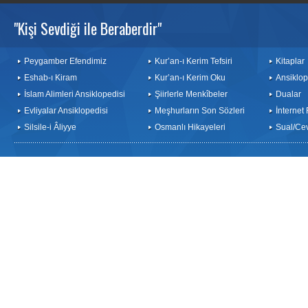
"Kişi Sevdiği ile Beraberdir"
Peygamber Efendimiz
Kur’an-ı Kerim Tefsiri
Kitaplar
Eshab-ı Kiram
Kur’an-ı Kerim Oku
Ansiklop
İslam Alimleri Ansiklopedisi
Şiirlerle Menkîbeler
Dualar
Evliyalar Ansiklopedisi
Meşhurların Son Sözleri
İnternet
Silsile-i Âliyye
Osmanlı Hikayeleri
Sual/Ce