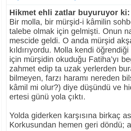
Hikmet ehli zatlar buyuruyor ki:
Bir molla, bir mürşid-i kâmilin so
talebe olmak için gelmişti. Onun n
mescide geldi. O anda mürşid ak
kıldırıyordu. Molla kendi öğrendiğ
için mürşidin okuduğu Fatiha’yı 
zahmet edip ta uzak yerlerden bur
bilmeyen, farzı haramı nereden bil
kâmil mi olur?) diye düşündü ve h
ertesi günü yola çıktı.
Yolda giderken karşısına birkaç asl
Korkusundan hemen geri döndü; a