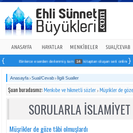
ANASAYFA
HAYATLAR
MENKÎBELER
SUAL/CEVAB
Binlerce eserden derlenmiş tam
14
kitaptan oluşan seti online sipariş v
Anasayfa
Sual/Cevab
İlgili Sualler
Şuan buradasınız:
Menkıbe ve hikmetli sözler
Müşrikler de göze
SORULARLA İSLAMİYET 
Müşrikler de göze tâbi olmuşlardı