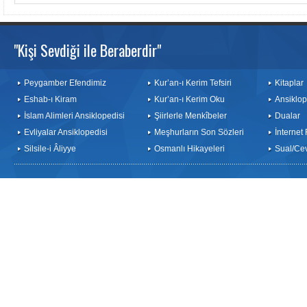
"Kişi Sevdiği ile Beraberdir"
Peygamber Efendimiz
Kur’an-ı Kerim Tefsiri
Kitaplar
Eshab-ı Kiram
Kur’an-ı Kerim Oku
Ansiklop
İslam Alimleri Ansiklopedisi
Şiirlerle Menkîbeler
Dualar
Evliyalar Ansiklopedisi
Meşhurların Son Sözleri
İnternet
Silsile-i Âliyye
Osmanlı Hikayeleri
Sual/Ce