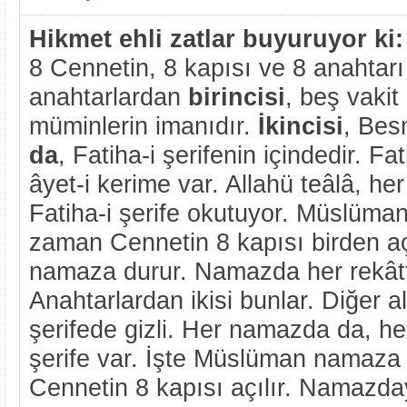
Hikmet ehli zatlar buyuruyor ki:
8 Cennetin, 8 kapısı ve 8 anahtarı
anahtarlardan
birincisi
, beş vakit
müminlerin imanıdır.
İkincisi
, Besm
da
, Fatiha-i şerifenin içindedir. F
âyet-i kerime var. Allahü teâlâ, h
Fatiha-i şerife okutuyor. Müslüm
zaman Cennetin 8 kapısı birden aç
namaza durur. Namazda her rekât
Anahtarlardan ikisi bunlar. Diğer al
şerifede gizli. Her namazda da, her
şerife var. İşte Müslüman namaz
Cennetin 8 kapısı açılır. Namazd