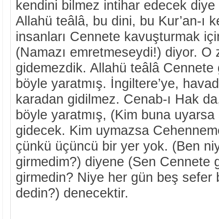
kendini bilmez intihar edecek diye
Allahü teâlâ, bu dini, bu Kur’an-ı 
insanları Cennete kavuşturmak iç
(Namazı emretmeseydi!) diyor. O
gidemezdik. Allahü teâlâ Cennete 
böyle yaratmış. İngiltere’ye, havad
karadan gidilmez. Cenab-ı Hak da
böyle yaratmış, (Kim buna uyarsa
gidecek. Kim uymazsa Cehenneme 
çünkü üçüncü bir yer yok. (Ben n
girmedim?) diyene (Sen Cennete g
girmedin? Niye her gün beş sefer
dedin?) denecektir.