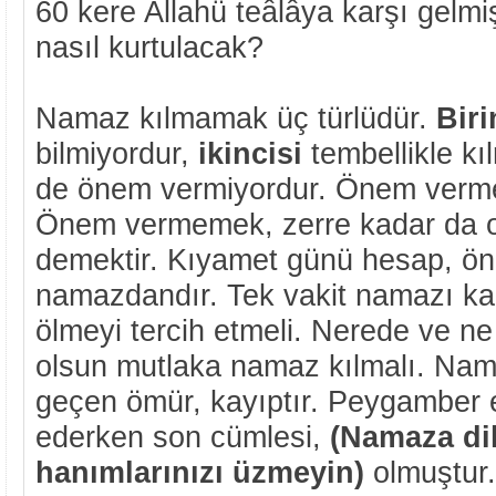
60 kere Allahü teâlâya karşı gelmi
nasıl kurtulacak?
Namaz kılmamak üç türlüdür.
Biri
bilmiyordur,
ikincisi
tembellikle kı
de önem vermiyordur. Önem verme
Önem vermemek, zerre kadar da 
demektir. Kıyamet günü hesap, ö
namazdandır. Tek vakit namazı ka
ölmeyi tercih etmeli. Nerede ve ne 
olsun mutlaka namaz kılmalı. Na
geçen ömür, kayıptır. Peygamber e
ederken son cümlesi,
(Namaza dik
hanımlarınızı üzmeyin)
olmuştur.