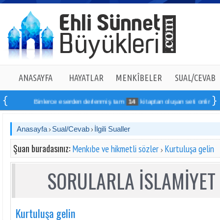
ANASAYFA
HAYATLAR
MENKÎBELER
SUAL/CEVAB
Binlerce eserden derlenmiş tam
14
kitaptan oluşan seti online sipariş ve
Anasayfa
Sual/Cevab
İlgili Sualler
Şuan buradasınız:
Menkıbe ve hikmetli sözler
Kurtuluşa gelin
SORULARLA İSLAMİYET 
Kurtuluşa gelin