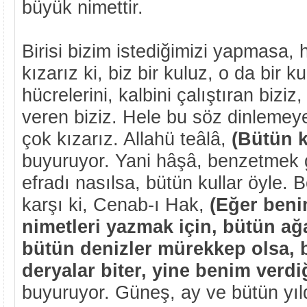
büyük nimettir.
Birisi bizim istediğimizi yapmasa, 
kızarız ki, biz bir kuluz, o da bir 
hücrelerini, kalbini çalıştıran biziz
veren biziz. Hele bu söz dinlemey
çok kızarız. Allahü teâlâ,
(Bütün k
buyuruyor. Yani hâşâ, benzetmek gi
efradı nasılsa, bütün kullar öyle.
karşı ki, Cenab-ı Hak,
(Eğer beni
nimetleri yazmak için, bütün ağ
bütün denizler mürekkep olsa, b
deryalar biter, yine benim verdi
buyuruyor. Güneş, ay ve bütün yıld