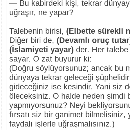
— Bu kabirdeki kişi, tekrar dünyay
uğraşır, ne yapar?
Talebenin birisi,
(Elbette sürekli 
Diğer biri de,
(Devamlı oruç tuta
(İslamiyeti yayar)
der. Her talebe 
sayar. O zat buyurur ki:
(Doğru söylüyorsunuz; ancak bu m
dünyaya tekrar geleceği şüphelidir
gideceğiniz ise kesindir. Yani siz 
öleceksiniz. O halde neden şimdi b
yapmıyorsunuz? Neyi bekliyorsun
fırsatı siz bir ganimet bilmelisini
faydalı işlerle uğraşmalısınız.)