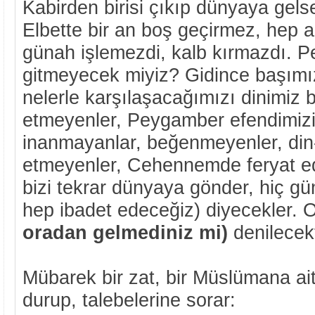
Kabirden birisi çıkıp dünyaya gels
Elbette bir an boş geçirmez, hep ahi
günah işlemezdi, kalb kırmazdı. Pe
gitmeyecek miyiz? Gidince başımız
nelerle karşılaşacağımızı dinimiz bi
etmeyenler, Peygamber efendimizin
inanmayanlar, beğenmeyenler, din-
etmeyenler, Cehennemde feryat ed
bizi tekrar dünyaya gönder, hiç g
hep ibadet edeceğiz) diyecekler. 
oradan gelmediniz mi)
denilecekt
Mübarek bir zat, bir Müslümana ai
durup, talebelerine sorar: