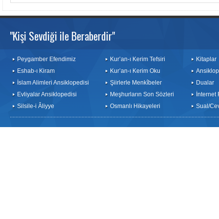
"Kişi Sevdiği ile Beraberdir"
Peygamber Efendimiz
Kur’an-ı Kerim Tefsiri
Kitaplar
Eshab-ı Kiram
Kur’an-ı Kerim Oku
Ansiklop
İslam Alimleri Ansiklopedisi
Şiirlerle Menkîbeler
Dualar
Evliyalar Ansiklopedisi
Meşhurların Son Sözleri
İnternet
Silsile-i Âliyye
Osmanlı Hikayeleri
Sual/Ce