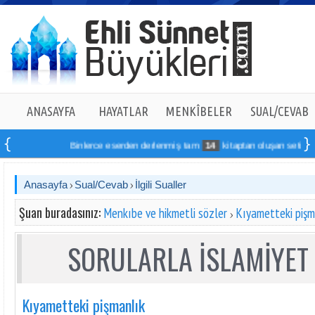
ANASAYFA
HAYATLAR
MENKÎBELER
SUAL/CEVAB
Binlerce eserden derlenmiş tam
14
kitaptan oluşan seti online s
Anasayfa
Sual/Cevab
İlgili Sualler
Şuan buradasınız:
Menkıbe ve hikmetli sözler
Kıyametteki pişm
SORULARLA İSLAMİYET 
Kıyametteki pişmanlık