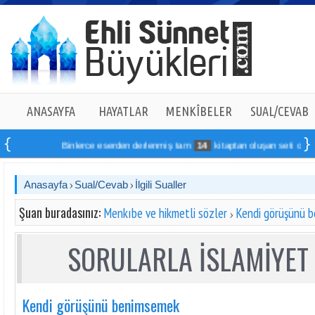
ANASAYFA
HAYATLAR
MENKÎBELER
SUAL/CEVAB
Binlerce eserden derlenmiş tam
14
kitaptan oluşan seti online sipa
Anasayfa
Sual/Cevab
İlgili Sualler
Şuan buradasınız:
Menkıbe ve hikmetli sözler
Kendi görüşünü 
SORULARLA İSLAMİYET 
Kendi görüşünü benimsemek