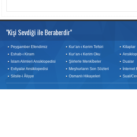
"Kişi Sevdiği ile Beraberdir"
Peygamber Efendimiz
Kur’an-ı Kerim Tefsiri
Kitaplar
Eshab-ı Kiram
Kur’an-ı Kerim Oku
Ansiklop
İslam Alimleri Ansiklopedisi
Şiirlerle Menkîbeler
Dualar
Evliyalar Ansiklopedisi
Meşhurların Son Sözleri
İnternet
Silsile-i Âliyye
Osmanlı Hikayeleri
Sual/Ce