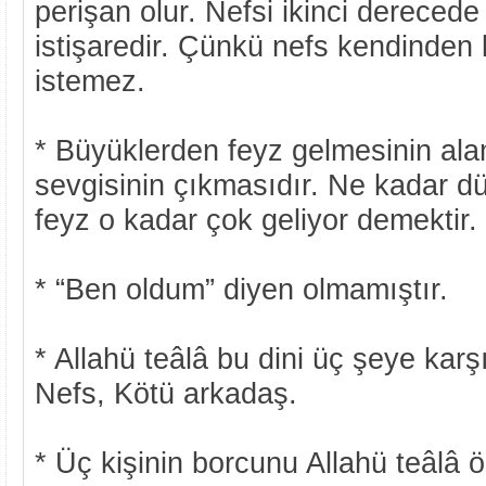
perişan olur. Nefsi ikinci dereced
istişaredir. Çünkü nefs kendinden
istemez.
* Büyüklerden feyz gelmesinin ala
sevgisinin çıkmasıdır. Ne kadar d
feyz o kadar çok geliyor demektir.
* “Ben oldum” diyen olmamıştır.
* Allahü teâlâ bu dini üç şeye karş
Nefs, Kötü arkadaş.
* Üç kişinin borcunu Allahü teâlâ ö