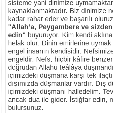
sisteme yani dinimize uymamaktan
kaynaklanmaktadır. Biz dinimize n
kadar rahat eder ve başarılı oluruz
"Allah’a, Peygambere ve sizden 
edin"
buyuruyor. Kim kendi aklına
helak olur. Dinin emirlerine uymak b
engel insanın kendisidir. Nefsimi
engeldir. Nefs, hiçbir kâfire benz
doğrudan Allahü teâlâya düşmandır
içimizdeki düşmana karşı tek ilaçtır
dışımızda düşmanlar vardır. Dış dü
içimizdeki düşmanı halledelim. Te
ancak dua ile gider. İstiğfar edin,
bulursunuz.