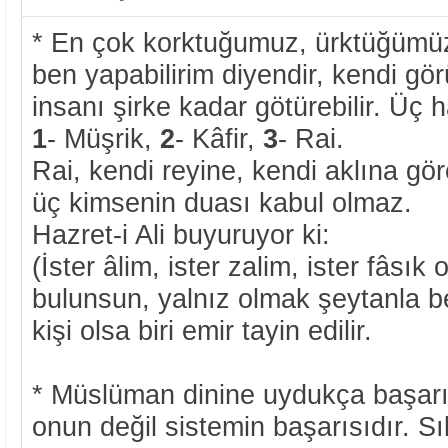
* En çok korktuğumuz, ürktüğümü
ben yapabilirim diyendir, kendi g
insanı şirke kadar götürebilir. Üç
1
- Müşrik,
2
- Kâfir,
3
- Rai.
Rai, kendi reyine, kendi aklına gö
üç kimsenin duası kabul olmaz.
Hazret-i Ali buyuruyor ki:
(İster âlim, ister zalim, ister fâsık
bulunsun, yalnız olmak şeytanla be
kişi olsa biri emir tayin edilir.
* Müslüman dinine uydukça başarıl
onun değil sistemin başarısıdır. Sı