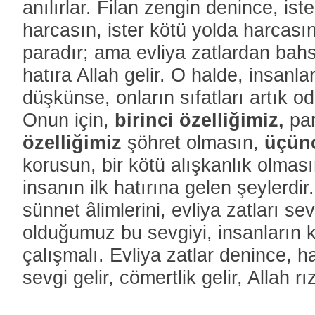
anılırlar. Filan zengin denince, iste
harcasın, ister kötü yolda harcasın
paradır; ama evliya zatlardan bah
hatıra Allah gelir. O halde, insanl
düşkünse, onların sıfatları artık odu
Onun için,
birinci özelliğimiz,
par
özelliğimiz
şöhret olmasın,
üçünc
korusun, bir kötü alışkanlık olmas
insanın ilk hatırına gelen şeylerdir
sünnet âlimlerini, evliya zatları s
olduğumuz bu sevgiyi, insanların k
çalışmalı. Evliya zatlar denince, h
sevgi gelir, cömertlik gelir, Allah rız