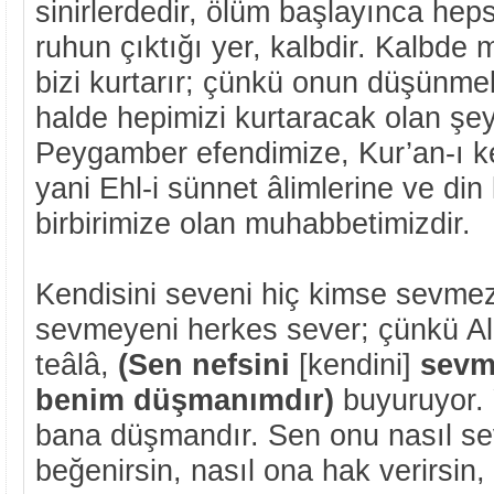
sinirlerdedir, ölüm başlayınca hep
ruhun çıktığı yer, kalbdir. Kalbde 
bizi kurtarır; çünkü onun düşünmekl
halde hepimizi kurtaracak olan şe
Peygamber efendimize, Kur’an-ı k
yani Ehl-i sünnet âlimlerine ve din
birbirimize olan muhabbetimizdir.
Kendisini seveni hiç kimse sevmez
sevmeyeni herkes sever; çünkü All
teâlâ,
(Sen nefsini
[kendini]
sevme
benim düşmanımdır)
buyuruyor. 
bana düşmandır. Sen onu nasıl sev
beğenirsin, nasıl ona hak verirsin