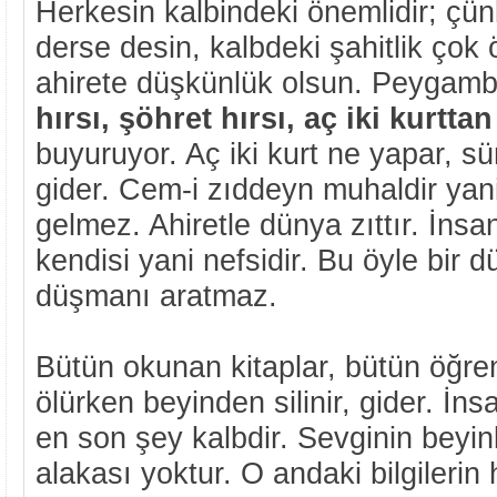
Herkesin kalbindeki önemlidir; çünk
derse desin, kalbdeki şahitlik çok 
ahirete düşkünlük olsun. Peygamb
hırsı, şöhret hırsı, aç iki kurttan
buyuruyor. Aç iki kurt ne yapar, s
gider. Cem-i zıddeyn muhaldir yani 
gelmez. Ahiretle dünya zıttır. İn
kendisi yani nefsidir. Bu öyle bir 
düşmanı aratmaz.
Bütün okunan kitaplar, bütün öğreni
ölürken beyinden silinir, gider. İ
en son şey kalbdir. Sevginin beyin
alakası yoktur. O andaki bilgilerin