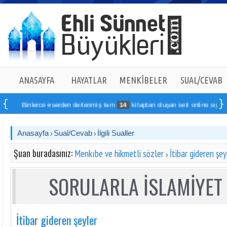
ANASAYFA
HAYATLAR
MENKÎBELER
SUAL/CEVAB
Binlerce eserden derlenmiş tam
14
kitaptan oluşan seti online sipariş vere
Anasayfa
Sual/Cevab
İlgili Sualler
Şuan buradasınız:
Menkıbe ve hikmetli sözler
İtibar gideren şey
SORULARLA İSLAMİYET 
İtibar gideren şeyler