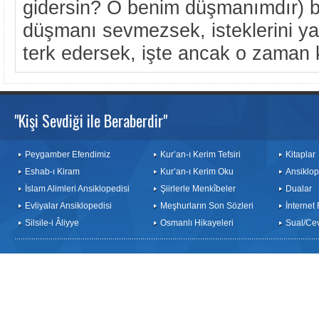
gidersin? O benim düşmanımdır) b
düşmanı sevmezsek, isteklerini y
terk edersek, işte ancak o zaman 
"Kişi Sevdiği ile Beraberdir"
Peygamber Efendimiz
Kur’an-ı Kerim Tefsiri
Kitaplar
Eshab-ı Kiram
Kur’an-ı Kerim Oku
Ansiklop
İslam Alimleri Ansiklopedisi
Şiirlerle Menkîbeler
Dualar
Evliyalar Ansiklopedisi
Meşhurların Son Sözleri
İnternet
Silsile-i Âliyye
Osmanlı Hikayeleri
Sual/Ce