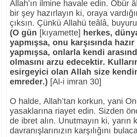
Allah’ın ilmine havale edin. Öbü
bir şey hazırlayın ki, oraya vardığ
çıksın. Çünkü Allahü teâlâ, buyuru
(O gün
[kıyamette]
herkes, düny
yapmışsa, onu karşısında hazır
yapmışsa, onlarla kendi arasın
olmasını arzu edecektir. Kulların
esirgeyici olan Allah size kend
emreder.)
[Al-i imran 30]
O halde, Allah’tan korkun, yani O
yasaklarına riayet edin. Sizden ö
de ibret alın. Unutmayın ki, yarın
davranışlarınızın karşılığını bulac