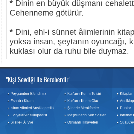
*
Dinin en büyük düşmanı cehalettir
Cehenneme götürür.
*
Dini, ehl-i sünnet âlimlerinin kit
yoksa insan, şeytanın oyuncağı, k
kuklası olur da ruhu bile duymaz.
"Kişi Sevdiği ile Beraberdir"
Peygamber Efendimiz
Kur’an-ı Kerim Tefsiri
Kitaplar
Eshab-ı Kiram
Kur’an-ı Kerim Oku
Ansiklop
İslam Alimleri Ansiklopedisi
Şiirlerle Menkîbeler
Dualar
Evliyalar Ansiklopedisi
Meşhurların Son Sözleri
İnternet
Silsile-i Âliyye
Osmanlı Hikayeleri
Sual/Ce