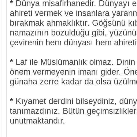
*
Dünya misafirhanedir. Dünyayı e
ahireti vermek ve insanlara yaranm
bırakmak ahmaklıktır. Göğsünü kı
namazının bozulduğu gibi, yüzünü 
çevirenin hem dünyası hem ahireti
*
Laf ile Müslümanlık olmaz. Dinin
önem vermeyenin imanı gider. Ön
günaha zerre kadar da olsa üzülm
*
Kıyamet derdini bilseydiniz, düny
tanımazdınız. Bütün geçimsizlikle
unutmaktandır.