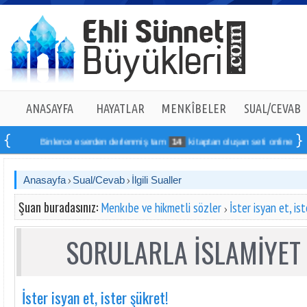
ANASAYFA
HAYATLAR
MENKÎBELER
SUAL/CEVAB
Binlerce eserden derlenmiş tam
14
kitaptan oluşan seti online sipariş ve
Anasayfa
Sual/Cevab
İlgili Sualler
Şuan buradasınız:
Menkıbe ve hikmetli sözler
İster isyan et, is
SORULARLA İSLAMİYET 
İster isyan et, ister şükret!