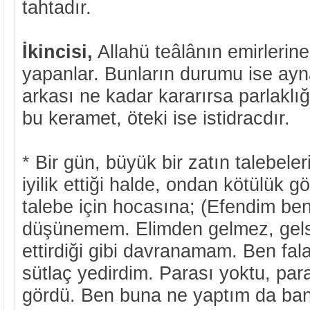
tahtadır.
İkincisi,
Allahü teâlânın emirlerine
yapanlar. Bunların durumu ise ayna
arkası ne kadar kararırsa parlaklığı
bu keramet, öteki ise istidracdır.
* Bir gün, büyük bir zatın talebeler
iyilik ettiği halde, ondan kötülük 
talebe için hocasına; (Efendim ben
düşünemem. Elimden gelmez, gelse
ettirdiği gibi davranamam. Ben fal
sütlaç yedirdim. Parası yoktu, para
gördü. Ben buna ne yaptım da ban