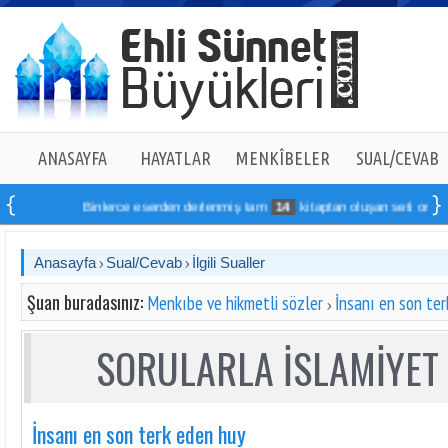
ANASAYFA
HAYATLAR
MENKÎBELER
SUAL/CEVAB
Binlerce eserden derlenmiş tam
14
kitaptan oluşan seti online sipa
Anasayfa
Sual/Cevab
İlgili Sualler
Şuan buradasınız:
Menkıbe ve hikmetli sözler
İnsanı en son te
SORULARLA İSLAMİYET 
İnsanı en son terk eden huy