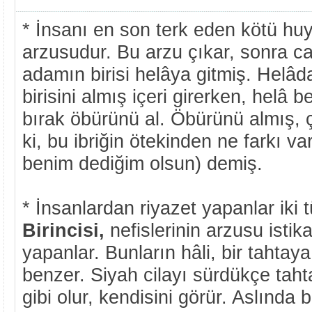
* İnsanı en son terk eden kötü hu
arzusudur. Bu arzu çıkar, sonra c
adamın birisi helâya gitmiş. Helâda
birisini almış içeri girerken, helâ be
bırak öbürünü al. Öbürünü almış, 
ki, bu ibriğin ötekinden ne farkı v
benim dediğim olsun) demiş.
* İnsanlardan riyazet yapanlar iki t
Birincisi,
nefislerinin arzusu istik
yapanlar. Bunların hâli, bir tahtay
benzer. Siyah cilayı sürdükçe tahta
gibi olur, kendisini görür. Aslında b