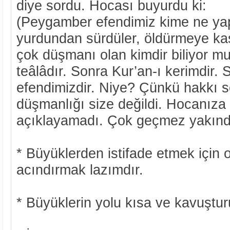
diye sordu. Hocası buyurdu ki:
(Peygamber efendimiz kime ne yap
yurdundan sürdüler, öldürmeye kas
çok düşmanı olan kimdir biliyor m
teâlâdır. Sonra Kur’an-ı kerimdir
efendimizdir. Niye? Çünkü hakkı s
düşmanlığı size değildi. Hocanıza
açıklayamadı. Çok geçmez yakında
* Büyüklerden istifade etmek için o
acındırmak lazımdır.
* Büyüklerin yolu kısa ve kavuştu