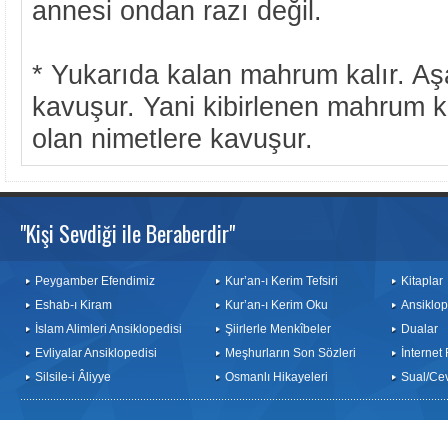
annesi ondan razı değil.
* Yukarıda kalan mahrum kalır. Aş
kavuşur. Yani kibirlenen mahrum ka
olan nimetlere kavuşur.
"Kişi Sevdiği ile Beraberdir"
Peygamber Efendimiz
Kur’an-ı Kerim Tefsiri
Kitaplar
Eshab-ı Kiram
Kur’an-ı Kerim Oku
Ansiklop
İslam Alimleri Ansiklopedisi
Şiirlerle Menkîbeler
Dualar
Evliyalar Ansiklopedisi
Meşhurların Son Sözleri
İnternet
Silsile-i Âliyye
Osmanlı Hikayeleri
Sual/Ce