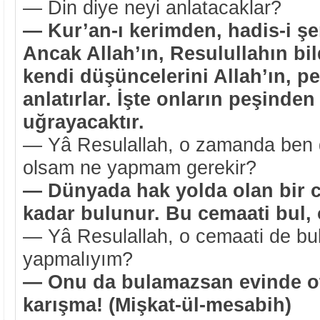
— Din diye neyi anlatacaklar?
— Kur’an-ı kerimden, hadis-i şe
Ancak Allah’ın, Resulullahın bild
kendi düşüncelerini Allah’ın, p
anlatırlar. İşte onların peşinden
uğrayacaktır.
— Yâ Resulallah, o zamanda ben 
olsam ne yapmam gerekir?
— Dünyada hak yolda olan bir 
kadar bulunur. Bu cemaati bul, 
— Yâ Resulallah, o cemaati de b
yapmalıyım?
— Onu da bulamazsan evinde o
karışma! (Mişkat-ül-mesabih)