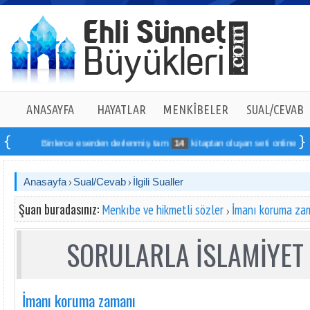
ANASAYFA
HAYATLAR
MENKÎBELER
SUAL/CEVAB
Binlerce eserden derlenmiş tam
14
kitaptan oluşan seti online sipariş 
Anasayfa
Sual/Cevab
İlgili Sualler
Şuan buradasınız:
Menkıbe ve hikmetli sözler
İmanı koruma za
SORULARLA İSLAMİYET 
İmanı koruma zamanı