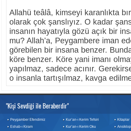
Allahü teâlâ, kimseyi karanlıkta 
olarak çok şanslıyız. O kadar şansl
insanın hayatıyla gözü açık bir ins
mu? Allah’a, Peygambere iman ede
görebilen bir insana benzer. Bund
köre benzer. Köre yani imanı olma
yapılmaz, sadece acınır. Gerekirse
o insanla tartışılmaz, kavga edilm
"Kişi Sevdiği ile Beraberdir"
Peygamber Efendimiz
Kur’an-ı Kerim Tefsiri
Kitaplar
Eshab-ı Kiram
Kur’an-ı Kerim Oku
Ansiklop