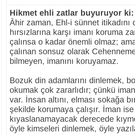
Hikmet ehli zatlar buyuruyor ki:
Âhir zaman, Ehl-i sünnet itikadını
hırsızlarına karşı imanı koruma z
çalınsa o kadar önemli olmaz; ama
çalınan sonsuz olarak Cehenneme g
bilmeyen, imanını koruyamaz.
Bozuk din adamlarını dinlemek, boz
okumak çok zararlıdır; çünkü iman
var. İnsan altını, elması sokağa bı
şekilde korumaya çalışır. İman ise
kıyaslanamayacak derecede kıymet
öyle kimseleri dinlemek, öyle yazı