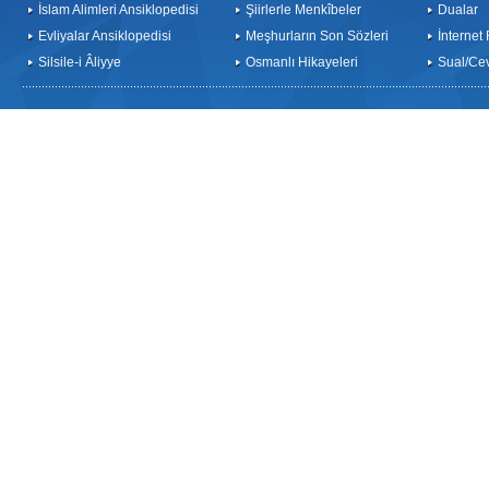
İslam Alimleri Ansiklopedisi
Şiirlerle Menkîbeler
Dualar
Evliyalar Ansiklopedisi
Meşhurların Son Sözleri
İnternet
Silsile-i Âliyye
Osmanlı Hikayeleri
Sual/Ce