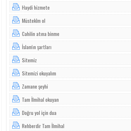
Haydi hizmete
Müstekîm ol
Cahilin atına binme
İslam'ın şartları
Sitemiz
Sitemizi okuyalım
Zamane şeyhi
Tam İlmihal okuyan
Doğru yol için dua
Rehberdir Tam İlmihal