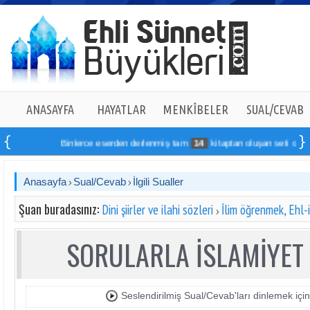
ANASAYFA
HAYATLAR
MENKÎBELER
SUAL/CEVAB
Binlerce eserden derlenmiş tam
14
kitaptan oluşan seti online sip
Anasayfa
Sual/Cevab
İlgili Sualler
Şuan buradasınız:
Dini şiirler ve ilahi sözleri
İlim öğrenmek, Ehl-
SORULARLA İSLAMİYET 
Seslendirilmiş Sual/Cevab'ları dinlemek için