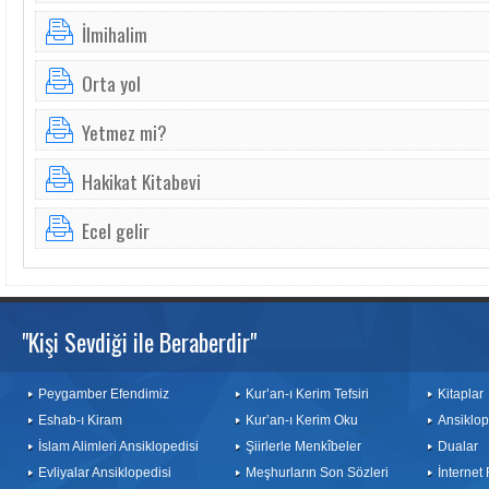
İlmihalim
Orta yol
Yetmez mi?
Hakikat Kitabevi
Ecel gelir
"Kişi Sevdiği ile Beraberdir"
Peygamber Efendimiz
Kur’an-ı Kerim Tefsiri
Kitaplar
Eshab-ı Kiram
Kur’an-ı Kerim Oku
Ansiklop
İslam Alimleri Ansiklopedisi
Şiirlerle Menkîbeler
Dualar
Evliyalar Ansiklopedisi
Meşhurların Son Sözleri
İnternet