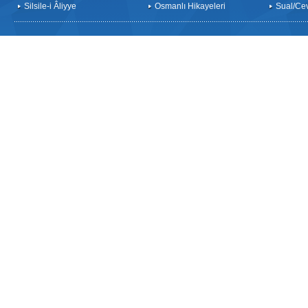
Silsile-i Âliyye
Osmanlı Hikayeleri
Sual/Ce