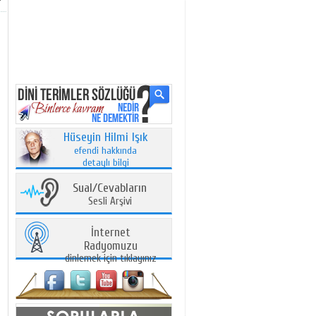
Hüseyin Hilmi Işık
efendi hakkında
detaylı bilgi
Sual/Cevabların
Sesli Arşivi
İnternet
Radyomuzu
dinlemek için tıklayınız