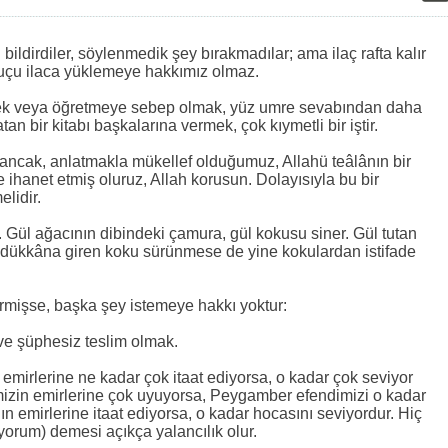
:
 bildirdiler, söylenmedik şey bırakmadılar; ama ilaç rafta kalır
suçu ilaca yüklemeye hakkımız olmaz.
mek veya öğretmeye sebep olmak, yüz umre sevabından daha
atan bir kitabı başkalarına vermek, çok kıymetli bir iştir.
im ancak, anlatmakla mükellef olduğumuz, Allahü teâlânın bir
ihanet etmiş oluruz, Allah korusun. Dolayısıyla bu bir
elidir.
z. Gül ağacının dibindeki çamura, gül kokusu siner. Gül tutan
 dükkâna giren koku sürünmese de yine kokulardan istifade
vermişse, başka şey istemeye hakkı yoktur:
ve şüphesiz teslim olmak.
n emirlerine ne kadar çok itaat ediyorsa, o kadar çok seviyor
mizin emirlerine çok uyuyorsa, Peygamber efendimizi o kadar
n emirlerine itaat ediyorsa, o kadar hocasını seviyordur. Hiç
yorum) demesi açıkça yalancılık olur.