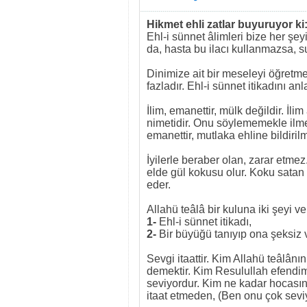
Hikmet ehli zatlar buyuruyor ki
Ehl-i sünnet âlimleri bize her şeyi
da, hasta bu ilacı kullanmazsa, 
Dinimize ait bir meseleyi öğret
fazladır. Ehl-i sünnet itikadını anl
İlim, emanettir, mülk değildir. İl
nimetidir. Onu söylememekle ilme 
emanettir, mutlaka ehline bildirilm
İyilerle beraber olan, zarar etme
elde gül kokusu olur. Koku satan
eder.
Allahü teâlâ bir kuluna iki şeyi 
1-
Ehl-i sünnet itikadı,
2-
Bir büyüğü tanıyıp ona şeksiz 
Sevgi itaattir. Kim Allahü teâlânı
demektir. Kim Resulullah efendi
seviyordur. Kim ne kadar hocasını
itaat etmeden, (Ben onu çok sevi