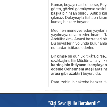
Kumaş boyayı nasıl emerse, Peyg
gören, gözleri görmüyorsa sesini
başka bir insan olurdu. Artık o k
çıkmaz. Dolayısıyla Eshab-ı kira
kumaş bir kere boyandı.
Medine-i münevvereden yayılan nur
yayılmaya devam eder. İmam-ı Rab
Abdülhakim-i Arvasi hazretleri bir
Bu büyüklerin yolunda bulunanlar,
nurlardan istifade ederler.
Bir kimse bir günlük itikâfa gir
uzaklaştırır. Bir Müslümana iyilik e
kardeşinin ihtiyacını karşılayana,
edenle Cehennem ateşi arasında
arası gibi uzaktır)
buyuruldu.
Para, zehirli bir akrebe benzer. H
"Kişi Sevdiği ile Beraberdir"