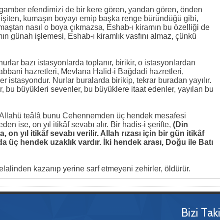
amber efendimizi de bir kere gören, yandan gören, önden
 işiten, kumaşın boyayı emip başka renge büründüğü gibi,
umaştan nasıl o boya çıkmazsa, Eshab-ı kiramın bu özelliği de
mın günah işlemesi, Eshab-ı kiramlık vasfını almaz, çünkü
lar bazı istasyonlarda toplanır, birikir, o istasyonlardan
bani hazretleri, Mevlana Halid-i Bağdadi hazretleri,
er istasyondur. Nurlar buralarda birikip, tekrar buradan yayılır.
 bu büyükleri sevenler, bu büyüklere itaat edenler, yayılan bu
se, Allahü teâlâ bunu Cehennemden üç hendek mesafesi
den ise, on yıl itikâf sevabı alır. Bir hadis-i şerifte,
(Din
 on yıl itikâf sevabı verilir. Allah rızası için bir gün itikâf
 üç hendek uzaklık vardır. İki hendek arası, Doğu ile Batı
elalinden kazanıp yerine sarf etmeyeni zehirler, öldürür.
Bizi Tak