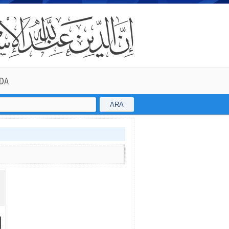
DA
ARA