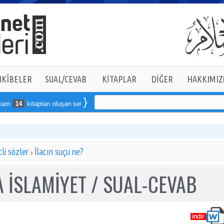
KÎBELER
SUAL/CEVAB
KİTAPLAR
DİĞER
HAKKIMIZ
14
kitaptan oluşan seti online sipariş verebilirsiniz
li sözler
İlacın suçu ne?
 İSLAMİYET / SUAL-CEVAB