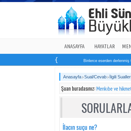
ANASAYFA
HAYATLAR
MEN
Binlerce eserden derlenmiş tam
Anasayfa
Sual/Cevab
İlgili Sualler
Şuan buradasınız:
Menkıbe ve hikmet
SORULARLA
İlacın suçu ne?