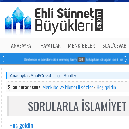
ANASAYFA
HAYATLAR
MENKÎBELER
SUAL/CEVAB
Binlerce eserden derlenmiş tam
14
kitaptan oluşan seti online sipar
Anasayfa
Sual/Cevab
İlgili Sualler
Şuan buradasınız:
Menkıbe ve hikmetli sözler
Hoş geldin
SORULARLA İSLAMİYET 
Hoş geldin