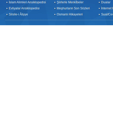
İslam Alimleri Ansiklopedisi
Şiirlerle Menkîbeler
Dualar
Evliyalar Ansiklopedisi
Meşhurların Son Sözleri
İnternet
Silsile-i Âliyye
Osmanlı Hikayeleri
Sual/Ce