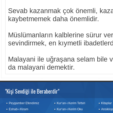
Sevab kazanmak çok önemli, kaza
kaybetmemek daha önemlidir.
Müslümanların kalblerine sürur v
sevindirmek, en kıymetli ibadetlerd
Malayani ile uğraşana selam bile 
da malayani demektir.
"Kişi Sevdiği ile Beraberdir"
Peygamber Efendimiz
Kur’an-ı Kerim Tefsiri
Kitaplar
Eshab-ı Kiram
Kur’an-ı Kerim Oku
Ansiklop