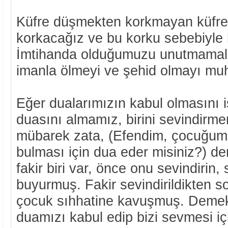
Küfre düşmekten korkmayan küfre 
korkacağız ve bu korku sebebiyle h
İmtihanda olduğumuzu unutmamalı
imanla ölmeyi ve şehid olmayı muh
Eğer dualarımızın kabul olmasını is
duasını almamız, birini sevindirme
mübarek zata, (Efendim, çocuğumu
bulması için dua eder misiniz?) de
fakir biri var, önce onu sevindirin, 
buyurmuş. Fakir sevindirildikten s
çocuk sıhhatine kavuşmuş. Demek 
duamızı kabul edip bizi sevmesi iç