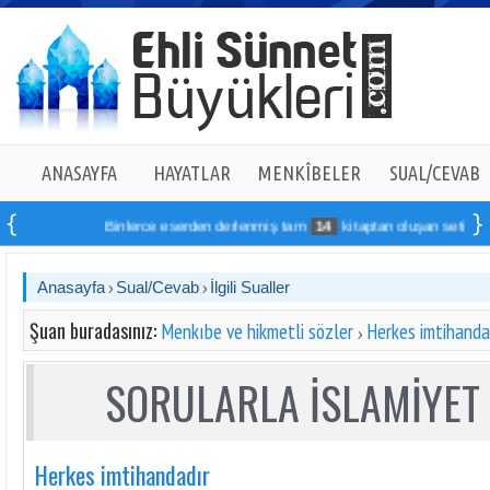
ANASAYFA
HAYATLAR
MENKÎBELER
SUAL/CEVAB
Binlerce eserden derlenmiş tam
14
kitaptan oluşan seti online si
Anasayfa
Sual/Cevab
İlgili Sualler
Şuan buradasınız:
Menkıbe ve hikmetli sözler
Herkes imtihanda
SORULARLA İSLAMİYET 
Herkes imtihandadır