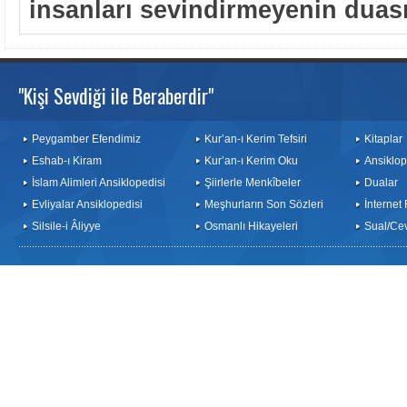
insanları sevindirmeyenin duas
"Kişi Sevdiği ile Beraberdir"
Peygamber Efendimiz
Kur’an-ı Kerim Tefsiri
Kitaplar
Eshab-ı Kiram
Kur’an-ı Kerim Oku
Ansiklop
İslam Alimleri Ansiklopedisi
Şiirlerle Menkîbeler
Dualar
Evliyalar Ansiklopedisi
Meşhurların Son Sözleri
İnternet
Silsile-i Âliyye
Osmanlı Hikayeleri
Sual/Ce