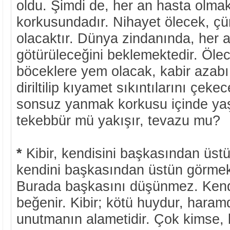
oldu. Şimdi de, her an hasta olma
korkusundadır. Nihayet ölecek, çü
olacaktır. Dünya zindanında, her
götürüleceğini beklemektedir. Ölec
böceklere yem olacak, kabir azab
diriltilip kıyamet sıkıntılarını çe
sonsuz yanmak korkusu içinde y
tekebbür mü yakışır, tevazu mu?
*
Kibir, kendisini başkasından üstün
kendini başkasından üstün görmekl
Burada başkasını düşünmez. Kendin
beğenir. Kibir; kötü huydur, haramd
unutmanın alametidir. Çok kimse, 