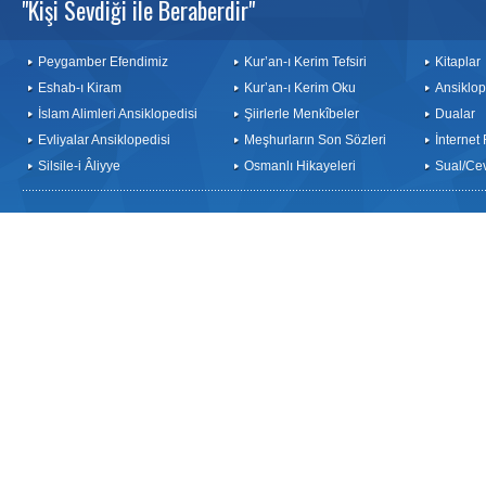
"Kişi Sevdiği ile Beraberdir"
Peygamber Efendimiz
Kur’an-ı Kerim Tefsiri
Kitaplar
Eshab-ı Kiram
Kur’an-ı Kerim Oku
Ansiklop
İslam Alimleri Ansiklopedisi
Şiirlerle Menkîbeler
Dualar
Evliyalar Ansiklopedisi
Meşhurların Son Sözleri
İnternet
Silsile-i Âliyye
Osmanlı Hikayeleri
Sual/Ce