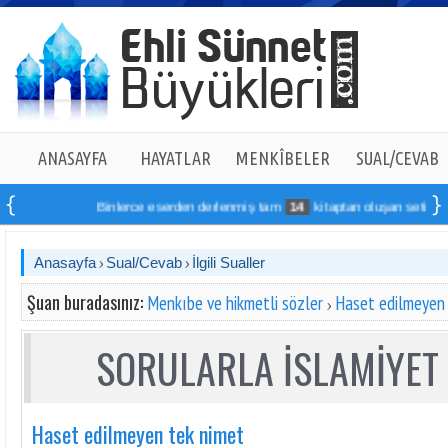
ANASAYFA
HAYATLAR
MENKÎBELER
SUAL/CEVAB
Binlerce eserden derlenmiş tam
14
kitaptan oluşan seti online sip
Anasayfa
Sual/Cevab
İlgili Sualler
Şuan buradasınız:
Menkıbe ve hikmetli sözler
Haset edilmeyen
SORULARLA İSLAMİYET 
Haset edilmeyen tek nimet