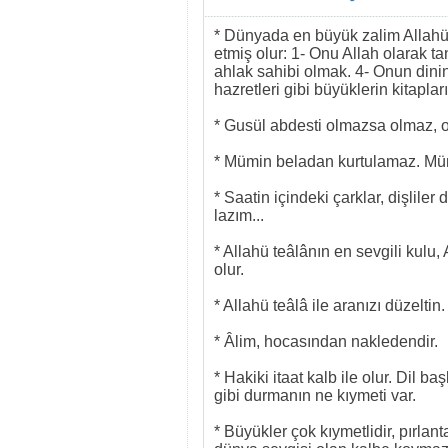
* Dünyada en büyük zalim Allahü
etmiş olur: 1- Onu Allah olarak t
ahlak sahibi olmak. 4- Onun din
hazretleri gibi büyüklerin kitapla
* Gusül abdesti olmazsa olmaz, o
* Mümin beladan kurtulamaz. Müm
* Saatin içindeki çarklar, dişlil
lazım...
* Allahü teâlânın en sevgili kulu,
olur.
* Allahü teâlâ ile aranızı düzelti
* Âlim, hocasından nakledendir.
* Hakiki itaat kalb ile olur. Dil
gibi durmanın ne kıymeti var.
* Büyükler çok kıymetlidir, pırlant