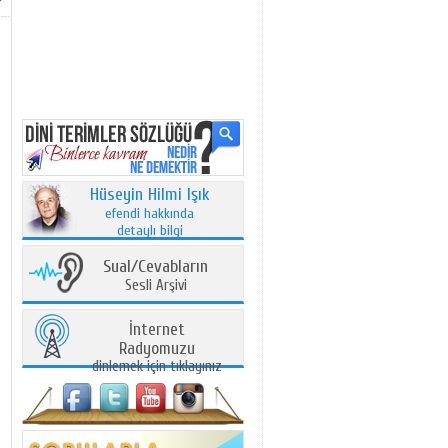
Hüseyin Hilmi Işık
efendi hakkında
detaylı bilgi
Sual/Cevabların
Sesli Arşivi
İnternet
Radyomuzu
dinlemek için tıklayınız