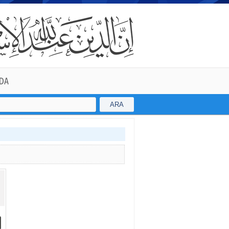
DA
ARA