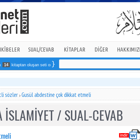
KÎBELER
SUAL/CEVAB
KİTAPLAR
DİĞER
HAKKIMIZ
4
kitaptan oluşan seti online sipariş verebilirsiniz
li sözler
Gusül abdestine çok dikkat etmeli
 İSLAMİYET / SUAL-CEVAB
tmeli