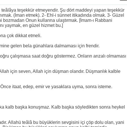
 teâlâya teşekkür etmeyendir. Şu dört maddeyi yapan teşekkür
anımak. (İman etmek). 2- Ehl-i sünnet itikadında olmak. 3- Güzel
ini bozmadan Onun kullarına ulaştırmak. [İmam-ı Rabbani
rını yaymak, en güzel hizmet bu.]
na çok dikkat etmeli.
ine gelen bela günahlara dalmaması için frendir.
er doğru çalışmasa saat doğru göstermez. Onların arızalı olmaması
 Allah için seven, Allah için düşman olandır. Düşmanlık kalble
n. Önce itaat, edep, emir ve yasaklara uyma, sonra isteme.
 başka kalb başka konuşmaz. Kalb başka söyledikten sonra heykel
adır. Allahü teâlâ bu büyüklerin sevgisini içi çöp dolu olan, yani