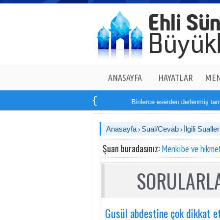
ANASAYFA
HAYATLAR
MEN
Binlerce eserden derlenmiş tam
1
Anasayfa
Sual/Cevab
İlgili Sualler
Şuan buradasınız:
Menkıbe ve hikmet
SORULARLA
Gusül abdestine çok dikkat e