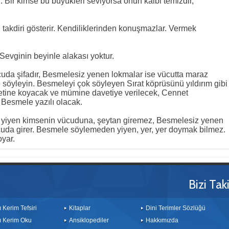
 Bir kimse bu büyükleri seviyorsa onun kalbi temizdir,
i takdiri gösterir. Kendiliklerinden konuşmazlar. Vermek
 Sevginin beyinle alakası yoktur.
uda şifadır, Besmelesiz yenen lokmalar ise vücutta maraz
 söyleyin. Besmeleyi çok söyleyen Sırat köprüsünü yıldırım gibi
etine koyacak ve mümine davetiye verilecek, Cennet
 Besmele yazılı olacak.
 yiyen kimsenin vücuduna, şeytan giremez, Besmelesiz yenen
cuda girer. Besmele söylemeden yiyen, yer, yer doymak bilmez.
yar.
Bizi Tak
ı Kerim Tefsiri
Kitaplar
Dini Terimler Sözlüğü
ı Kerim Oku
Ansiklopediler
Hakkımızda