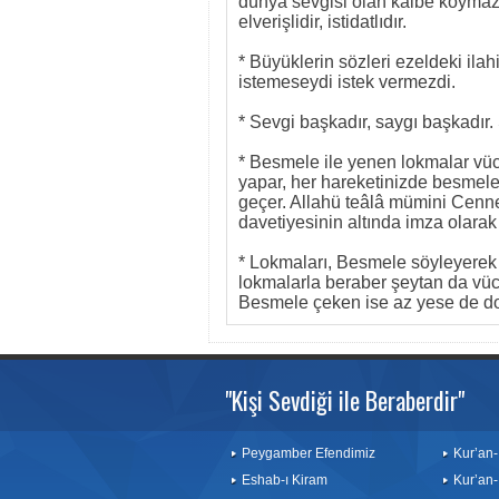
dünya sevgisi olan kalbe koymaz.
elverişlidir, istidatlıdır.
* Büyüklerin sözleri ezeldeki ilah
istemeseydi istek vermezdi.
* Sevgi başkadır, saygı başkadır.
* Besmele ile yenen lokmalar vüc
yapar, her hareketinizde besmele
geçer. Allahü teâlâ mümini Cenn
davetiyesinin altında imza olarak
* Lokmaları, Besmele söyleyerek
lokmalarla beraber şeytan da vü
Besmele çeken ise az yese de do
"Kişi Sevdiği ile Beraberdir"
Peygamber Efendimiz
Kur’an-
Eshab-ı Kiram
Kur’an-