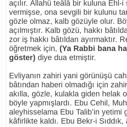
açılır. Allahü teâlâ bir kuluna Ehl-i
vermişse, ona sevgili bir kulunu t
gözle olmaz, kalb gözüyle olur. B
açılmıştır. Kalb gözü, hakkı bâtıld
zor iş hakkı bâtıldan ayırmaktır. 
öğretmek için,
(Ya Rabbi bana hak
göster)
diye dua etmiştir.
Evliyanın zahiri yani görünüşü cahil
bâtından haberi olmadığı için zahi
akılla, gözle, kulakla giden helak o
böyle yapmışlardı. Ebu Cehil, M
aleyhisselama Ebu Talib’in yetimi 
kâfirlikte kaldı. Ebu Bekr-i Sıddık