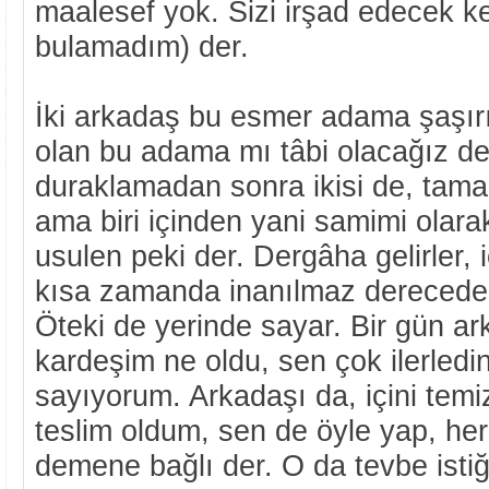
maalesef yok. Sizi irşad edecek 
bulamadım) der.
İki arkadaş bu esmer adama şaşırır,
olan bu adama mı tâbi olacağız de
duraklamadan sonra ikisi de, tamam
ama biri içinden yani samimi olarak
usulen peki der. Dergâha gelirler, 
kısa zamanda inanılmaz derecede b
Öteki de yerinde sayar. Bir gün ar
kardeşim ne oldu, sen çok ilerled
sayıyorum. Arkadaşı da, içini temi
teslim oldum, sen de öyle yap, he
demene bağlı der. O da tevbe istiğf