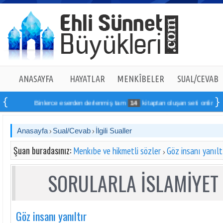
ANASAYFA
HAYATLAR
MENKÎBELER
SUAL/CEVAB
Binlerce eserden derlenmiş tam
14
kitaptan oluşan seti online sipariş
Anasayfa
Sual/Cevab
İlgili Sualler
Şuan buradasınız:
Menkıbe ve hikmetli sözler
Göz insanı yanılt
SORULARLA İSLAMİYET 
Göz insanı yanıltır