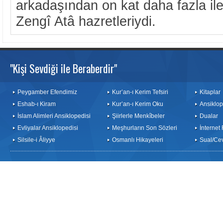
arkadaşından on kat daha fazla ile
Zengî Atâ hazretleriydi.
"Kişi Sevdiği ile Beraberdir"
Peygamber Efendimiz
Kur’an-ı Kerim Tefsiri
Kitaplar
Eshab-ı Kiram
Kur’an-ı Kerim Oku
Ansiklop
İslam Alimleri Ansiklopedisi
Şiirlerle Menkîbeler
Dualar
Evliyalar Ansiklopedisi
Meşhurların Son Sözleri
İnternet
Silsile-i Âliyye
Osmanlı Hikayeleri
Sual/Ce