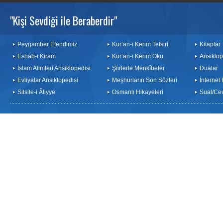
"Kişi Sevdiği ile Beraberdir"
Peygamber Efendimiz
Kur’an-ı Kerim Tefsiri
Kitaplar
Eshab-ı Kiram
Kur’an-ı Kerim Oku
Ansiklop
İslam Alimleri Ansiklopedisi
Şiirlerle Menkîbeler
Dualar
Evliyalar Ansiklopedisi
Meşhurların Son Sözleri
İnternet
Silsile-i Âliyye
Osmanlı Hikayeleri
Sual/Ce