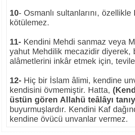
10
- Osmanlı sultanlarını, özellikle
kötülemez.
11-
Kendini Mehdi sanmaz veya Me
yahut Mehdilik mecazidir diyerek,
alâmetlerini inkâr etmek için, tevi
12-
Hiç bir İslam âlimi, kendine u
kendisini övmemiştir. Hatta,
(Kend
üstün gören Allahü teâlâyı tanı
buyurmuşlardır. Kendini Kaf dağın
kendine övücü unvanlar vermez.