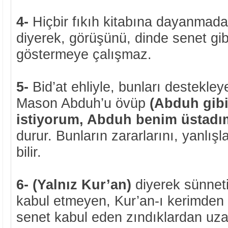
4-
Hiçbir fıkıh kitabına dayanmad
diyerek, görüşünü, dinde senet gibi,
göstermeye çalışmaz.
5-
Bid’at ehliyle, bunları destekle
Mason Abduh’u övüp
(Abduh gibi
istiyorum, Abduh benim üstadı
durur. Bunların zararlarını, yanlışla
bilir.
6- (Yalnız Kur’an)
diyerek sünneti
kabul etmeyen, Kur’an-ı kerimden 
senet kabul eden zındıklardan uza