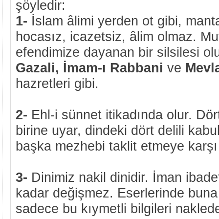
şöyledir:
1-
İslam âlimi yerden ot gibi, manta
hocasız, icazetsiz, âlim olmaz. 
efendimize dayanan bir silsilesi ol
Gazali, İmam-ı Rabbani
ve
Mevla
hazretleri gibi.
2-
Ehl-i sünnet itikadında olur. D
birine uyar, dindeki dört delili kabu
başka mezhebi taklit etmeye karşı
3-
Dinimiz nakil dinidir. İman ibade
kadar değişmez. Eserlerinde buna 
sadece bu kıymetli bilgileri naklede