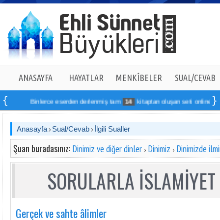
ANASAYFA
HAYATLAR
MENKÎBELER
SUAL/CEVAB
Binlerce eserden derlenmiş tam
14
kitaptan oluşan seti online sipariş v
Anasayfa
Sual/Cevab
İlgili Sualler
Şuan buradasınız:
Dinimiz ve diğer dinler
Dinimiz
Dinimizde ilmi
SORULARLA İSLAMİYET 
Gerçek ve sahte âlimler