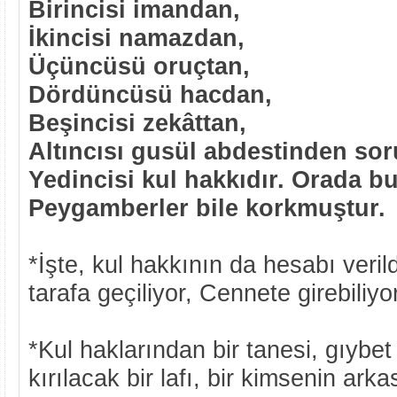
Birincisi imandan,
İkincisi namazdan,
Üçüncüsü oruçtan,
Dördüncüsü hacdan,
Beşincisi zekâttan,
Altıncısı gusül abdestinden soru
Yedincisi kul hakkıdır. Orada b
Peygamberler bile korkmuştur.
*İşte, kul hakkının da hesabı veril
tarafa geçiliyor, Cennete girebiliyor
*Kul haklarından bir tanesi, gıybe
kırılacak bir lafı, bir kimsenin a