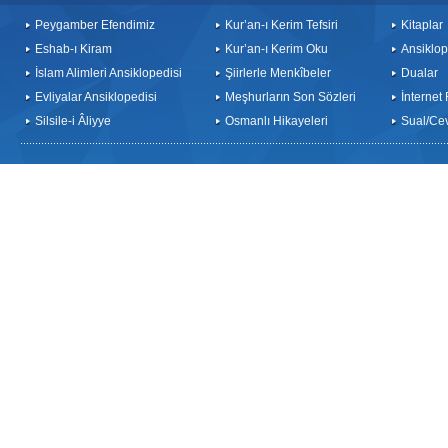
Peygamber Efendimiz
Kur’an-ı Kerim Tefsiri
Kitaplar
Eshab-ı Kiram
Kur’an-ı Kerim Oku
Ansiklop
İslam Alimleri Ansiklopedisi
Şiirlerle Menkîbeler
Dualar
Evliyalar Ansiklopedisi
Meşhurların Son Sözleri
İnternet
Silsile-i Âliyye
Osmanlı Hikayeleri
Sual/Ce