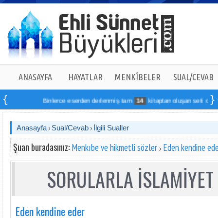
ANASAYFA
HAYATLAR
MENKÎBELER
SUAL/CEVAB
Binlerce eserden derlenmiş tam
14
kitaptan oluşan seti online sip
Anasayfa
Sual/Cevab
İlgili Sualler
Şuan buradasınız:
Menkıbe ve hikmetli sözler
Eden kendine ede
SORULARLA İSLAMİYET 
Eden kendine eder