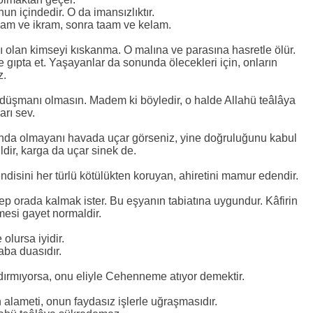
nun içindedir. O da imansızlıktır.
elam ve ikram, sonra taam ve kelam.
 olan kimseyi kıskanma. O malına ve parasına hasretle ölür.
e gıpta et. Yaşayanlar da sonunda ölecekleri için, onların
z.
e düşmanı olmasın. Madem ki böyledir, o halde Allahü teâlâya
arı sev.
unda olmayanı havada uçar görseniz, yine doğruluğunu kabul
dir, karga da uçar sinek de.
endisini her türlü kötülükten koruyan, ahiretini mamur edendir.
Hep orada kalmak ister. Bu eşyanın tabiatına uygundur. Kâfirin
esi gayet normaldir.
 olursa iyidir.
ba duasıdır.
ırmıyorsa, onu eliyle Cehenneme atıyor demektir.
n alameti, onun faydasız işlerle uğraşmasıdır.