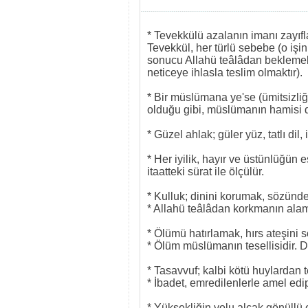
* Tevekkülü azalanın imanı zayıf
Tevekkül, her türlü sebebe (o işi
sonucu Allahü teâlâdan beklemek
neticeye ihlasla teslim olmaktır).
* Bir müslümana ye'se (ümitsizli
olduğu gibi, müslümanın hamisi de
* Güzel ahlak; güler yüz, tatlı di
* Her iyilik, hayır ve üstünlüğün 
itaatteki sürat ile ölçülür.
* Kulluk; dinini korumak, sözünd
* Allahü teâlâdan korkmanın alame
* Ölümü hatırlamak, hırs ateşini 
* Ölüm müslümanın tesellisidir. D
* Tasavvuf; kalbi kötü huylardan 
* İbadet, emredilenlerle amel edi
* Yüksekliğin yolu alçak gönüllü