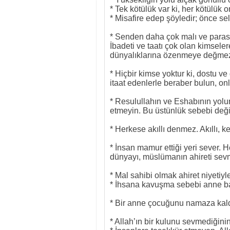
* Tek kötülük var ki, her kötülük o
* Misafire edep şöyledir; önce s
* Senden daha çok malı ve parası
İbadeti ve taatı çok olan kimseler
dünyalıklarına özenmeye değme
* Hiçbir kimse yoktur ki, dostu v
itaat edenlerle beraber bulun, onl
* Resulullahın ve Eshabının yol
etmeyin. Bu üstünlük sebebi değil
* Herkese akıllı denmez. Akıllı, k
* İnsan mamur ettiği yeri sever. 
dünyayı, müslümanın ahireti sevm
* Mal sahibi olmak ahiret niyetiyle
* İhsana kavuşma sebebi anne ba
* Bir anne çocuğunu namaza kald
* Allah’ın bir kulunu sevmediğini