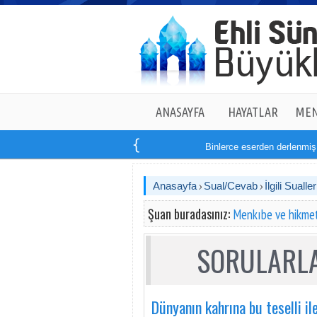
ANASAYFA
HAYATLAR
MEN
Binlerce eserden derlenmiş tam
Anasayfa
Sual/Cevab
İlgili Sualler
Şuan buradasınız:
Menkıbe ve hikmet
SORULARLA
Dünyanın kahrına bu teselli il