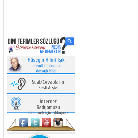
Hüseyin Hilmi Işık
efendi hakkında
detaylı bilgi
Sual/Cevabların
Sesli Arşivi
İnternet
Radyomuzu
dinlemek için tıklayınız