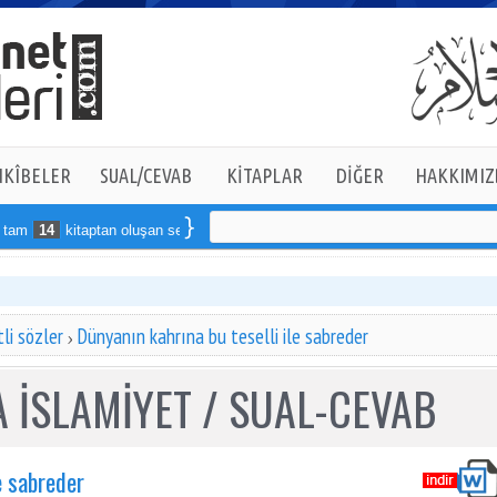
KÎBELER
SUAL/CEVAB
KİTAPLAR
DİĞER
HAKKIMIZ
14
kitaptan oluşan seti online sipariş verebilirsiniz
li sözler
Dünyanın kahrına bu teselli ile sabreder
 İSLAMİYET / SUAL-CEVAB
e sabreder