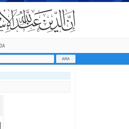
DA
ARA