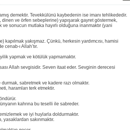
lamış demektir. Tevekkülünü kaybedenin ise imanı tehlikededir.
n, dinen ve örfen sebeplerine) yapışarak gayret göstermek,
 ve sonucun mutlaka hayırlı olduğuna inanmaktır (yani
ğe) kapılmak yakışmaz. Çünkü, herkesin yardımcısı, hamisi
 cenab-ı Allah’tır.
l, iyilik yapmak ve kötülük yapmamaktır.
esası Allah sevgisidir. Seven itaat eder. Sevginin derecesi
e durmak, sabretmek ve kadere razı olmaktır.
ti, haramları terk etmektir.
söndürür.
ünyanın kahrına bu teselli ile sabreder.
temizlemek ve iyi huylarla doldurmaktır.
p, yasaklardan sakınmaktır.
 olmaktan geçer.