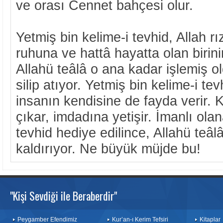
ve orası Cennet bahçesi olur.
Yetmiş bin kelime-i tevhid, Allah rı
ruhuna ve hattâ hayatta olan birini
Allahü teâlâ o ana kadar işlemiş o
silip atıyor. Yetmiş bin kelime-i te
insanın kendisine de fayda verir. 
çıkar, imdadına yetişir. İmanlı ola
tevhid hediye edilince, Allahü teâl
kaldırıyor. Ne büyük müjde bu!
"Kişi Sevdiği ile Beraberdir"
Peygamber Efendimiz
Kur’an-ı Kerim Tefsiri
Kitaplar