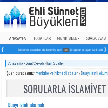
ANASAYFA
HAYATLAR
MENKÎBELER
SUAL/CEVAB
Binlerce eserden derlenmiş tam
14
kitaptan oluşan seti online sipari
Anasayfa
Sual/Cevab
İlgili Sualler
Şuan buradasınız:
Menkıbe ve hikmetli sözler
Duayı izinli okum
SORULARLA İSLAMİYET 
Duayı izinli okumak