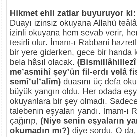
Hikmet ehli zatlar buyuruyor ki:
Duayı izinsiz okuyana Allahü teâlâ
izinli okuyana hem sevab verir, 
tesirli olur. İmam-ı Rabbani hazretl
bir yere giderken, gece bir handa k
bela hâsıl olacak.
(Bismillâhillez
me’asmihî şey’ün fil-erdı velâ f
semî’ul’alîm)
duasını üç defa ok
büyük yangın oldu. Her odada eşy
okuyanlara bir şey olmadı. Sadece 
talebenin eşyaları yandı. İmam-ı R
çağırıp,
(Niye senin eşyaların y
okumadın mı?)
diye sordu. O da