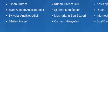
Eshab-ı Kiram
Kur’an-ı Kerim Oku
Ansiklop
İslam Alimleri Ansiklopedisi
Şiirlerle Menkîbeler
Dualar
Evliyalar Ansiklopedisi
Meşhurların Son Sözleri
İnternet
Silsile-i Âliyye
Osmanlı Hikayeleri
Sual/Ce