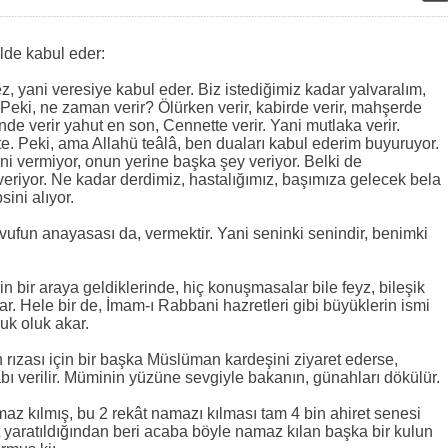
:
ilde kabul eder:
yani veresiye kabul eder. Biz istediğimiz kadar yalvaralım,
Peki, ne zaman verir? Ölürken verir, kabirde verir, mahşerde
ünde verir yahut en son, Cennette verir. Yani mutlaka verir.
e. Peki, ama Allahü teâlâ, ben duaları kabul ederim buyuruyor.
eni vermiyor, onun yerine başka şey veriyor. Belki de
veriyor. Ne kadar derdimiz, hastalığımız, başımıza gelecek bela
sini alıyor.
vvufun anayasası da, vermektir. Yani seninki senindir, benimki
in bir araya geldiklerinde, hiç konuşmasalar bile feyz, bileşik
ar. Hele bir de, İmam-ı Rabbani hazretleri gibi büyüklerin ismi
luk oluk akar.
n rızası için bir başka Müslüman kardeşini ziyaret ederse,
bı verilir. Müminin yüzüne sevgiyle bakanın, günahları dökülür.
az kılmış, bu 2 rekât namazı kılması tam 4 bin ahiret senesi
 yaratıldığından beri acaba böyle namaz kılan başka bir kulun