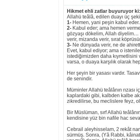
Hikmet ehli zatlar buyuruyor ki
Allahü teâlâ, edilen duayı üç şek
1-
Hemen, yani peşin kabul eder.
2-
Kabul eder; ama hemen vermez, 
gözyaşı dökelim, Allah diyelim… 
verir, mizanda verir, sırat köprüs
3-
Ne dünyada verir, ne de ahirett
Evet, kabul ediyor; ama o istenil
istediğimizden daha kıymetlisini 
varsa, o duaya karşılık olarak hep
Her şeyin bir yasası vardır. Tasa
de senindir.
Müminler Allahü teâlânın rızası iç
kaplardaki gibi, kalbden kalbe ak
zikredilirse, bu meclislere feyz, o
Bir Müslüman, sırf Allahü teâlânı
kendisine yüz bin nafile hac seva
Cebrail aleyhisselam, 2 rekât nam
sürmüş. Sonra, (Yâ Rabbi, kâinat