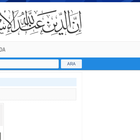
DA
ARA