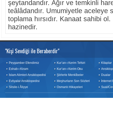
şeytandandır. Ağır ve temkinli har
teâlâdandır. Umumiyetle aceleye 
toplama hırsıdır. Kanaat sahibi ol
hazinedir.
"Kişi Sevdiği ile Beraberdir"
Peygamber Efendimiz
Kur’an-ı Kerim Tefsiri
Kitaplar
Eshab-ı Kiram
Kur’an-ı Kerim Oku
Ansiklop
İslam Alimleri Ansiklopedisi
Şiirlerle Menkîbeler
Dualar
Evliyalar Ansiklopedisi
Meşhurların Son Sözleri
İnternet
Silsile-i Âliyye
Osmanlı Hikayeleri
Sual/Ce