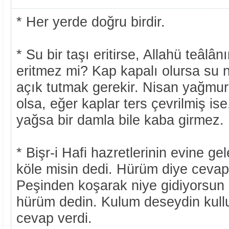
* Her yerde doğru birdir.
* Su bir taşı eritirse, Allahü teâlân
eritmez mi? Kap kapalı olursa su 
açık tutmak gerekir. Nisan yağmur
olsa, eğer kaplar ters çevrilmiş is
yağsa bir damla bile kaba girmez.
* Bişr-i Hafi hazretlerinin evine g
köle misin dedi. Hürüm diye cevap v
Peşinden koşarak niye gidiyorsun 
hürüm dedin. Kulum deseydin kulluğ
cevap verdi.