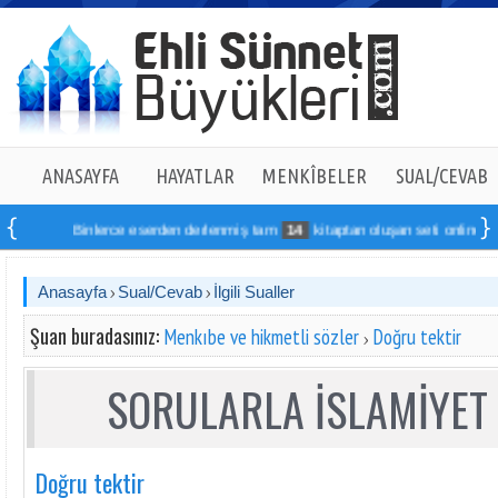
ANASAYFA
HAYATLAR
MENKÎBELER
SUAL/CEVAB
Binlerce eserden derlenmiş tam
14
kitaptan oluşan seti online sipariş 
Anasayfa
Sual/Cevab
İlgili Sualler
Şuan buradasınız:
Menkıbe ve hikmetli sözler
Doğru tektir
SORULARLA İSLAMİYET 
Doğru tektir