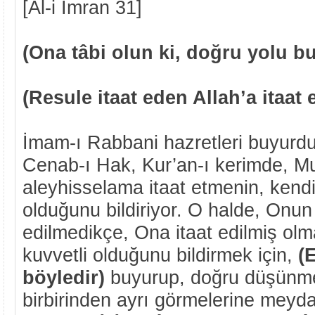
[Al-i İmran 31]
(Ona tâbi olun ki, doğru yolu bu
(Resule itaat eden Allah’a itaat 
İmam-ı Rabbani hazretleri buyurdu
Cenab-ı Hak, Kur’an-ı kerimde,
aleyhisselama itaat etmenin, kendi
olduğunu bildiriyor. O halde, Onun
edilmedikçe, Ona itaat edilmiş ol
kuvvetli olduğunu bildirmek için,
(
böyledir)
buyurup, doğru düşünmeye
birbirinden ayrı görmelerine meyd