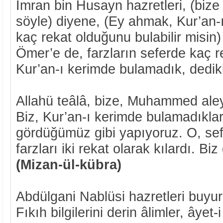
İmran bin Husayn hazretleri, (bize
söyle) diyene, (Ey ahmak, Kur’an-
kaç rekat olduğunu bulabilir misin
Ömer’e de, farzların seferde kaç r
Kur’an-ı kerimde bulamadık, dedik
Allahü teâlâ, bize, Muhammed ale
Biz, Kur’an-ı kerimde bulamadıklar
gördüğümüz gibi yapıyoruz. O, sefe
farzları iki rekat olarak kılardı. Bi
(Mizan-ül-kübra)
Abdülgani Nablüsi hazretleri buyur
Fıkıh bilgilerini derin âlimler, âyet