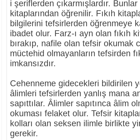
i şeriflerden çıkarmışlardır. Bunlar
kitaplarından öğrenilir. Fıkıh kitapl
bilgilerini tefsirlerden öğrenmeye 
ibadet olur. Farz-ı ayn olan fıkıh k
bırakıp, nafile olan tefsir okumak c
müctehid olmayanların tefsirden fı
imkansızdır.
Cehenneme gidecekleri bildirilen ye
âlimleri tefsirlerden yanlış mana an
sapıttılar. Âlimler sapıtınca âlim o
okuması felaket olur. Tefsir kitapla
kolları olan seksen ilimle birlikte 
gerekir.