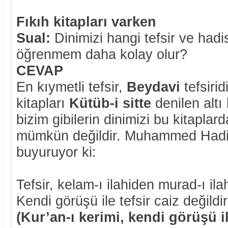
Fıkıh kitapları varken
Sual:
Dinimizi hangi tefsir ve hadi
öğrenmem daha kolay olur?
CEVAP
En kıymetli tefsir,
Beydavi
tefsiri
kitapları
Kütüb-i sitte
denilen altı
bizim gibilerin dinimizi bu kitapla
mümkün değildir. Muhammed Hadim
buyuruyor ki:
Tefsir, kelam-ı ilahiden murad-ı il
Kendi görüşü ile tefsir caiz değildir
(Kur’an-ı kerimi, kendi görüşü i