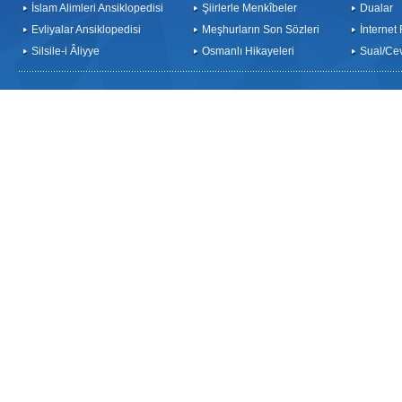
İslam Alimleri Ansiklopedisi
Şiirlerle Menkîbeler
Dualar
Evliyalar Ansiklopedisi
Meşhurların Son Sözleri
İnternet
Silsile-i Âliyye
Osmanlı Hikayeleri
Sual/Ce