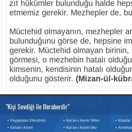
zıt hükümler bulunduğu halde hep
etmemiz gerekir. Mezhepler de, bun
Müctehid olmayanın, mezhepler ara
bulunduğunu görse de, hepsine im
gerekir. Müctehid olmayan birinin, 
görmesi, o mezhebin hatalı olduğ
kimsenin, kendisinin hatalı olduğun
olduğunu gösterir.
(Mizan-ül-kübr
"Kişi Sevdiği ile Beraberdir"
Peygamber Efendimiz
Kur’an-ı Kerim Tefsiri
Kitaplar
Eshab-ı Kiram
Kur’an-ı Kerim Oku
Ansiklop