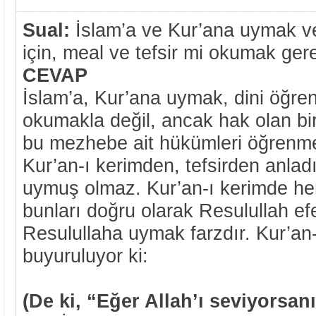
Sual:
İslam’a ve Kur’ana uymak v
için, meal ve tefsir mi okumak ger
CEVAP
İslam’a, Kur’ana uymak, dini öğre
okumakla değil, ancak hak olan b
bu mezhebe ait hükümleri öğrenmek
Kur’an-ı kerimden, tefsirden anlad
uymuş olmaz. Kur’an-ı kerimde he
bunları doğru olarak Resulullah ef
Resulullaha uymak farzdır. Kur’an
buyuruluyor ki:
(De ki, “Eğer Allah’ı seviyorsanı