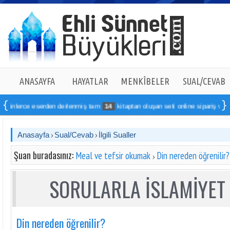
ANASAYFA
HAYATLAR
MENKÎBELER
SUAL/CEVAB
eserden derlenmiş tam
14
kitaptan oluşan seti online sipariş verebilirsiniz
Anasayfa
Sual/Cevab
İlgili Sualler
Şuan buradasınız:
Meal ve tefsir okumak
Din nereden öğrenilir?
SORULARLA İSLAMİYET 
Din nereden öğrenilir?