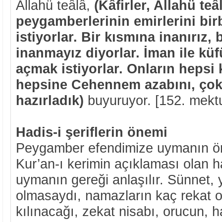
Allahü teâlâ,
(Kâfirler, Allahü teâ
peygamberlerinin emirlerini bir
istiyorlar. Bir kısmına inanırız, 
inanmayız diyorlar. İman ile küf
açmak istiyorlar. Onların hepsi k
hepsine Cehennem azabını, çok 
hazırladık)
buyuruyor. [152. mekt
Hadis-i şeriflerin önemi
Peygamber efendimize uymanın ön
Kur’an-ı kerimin açıklaması olan ha
uymanın gereği anlaşılır. Sünnet, y
olmasaydı, namazların kaç rekat o
kılınacağı, zekat nisabı, orucun, h