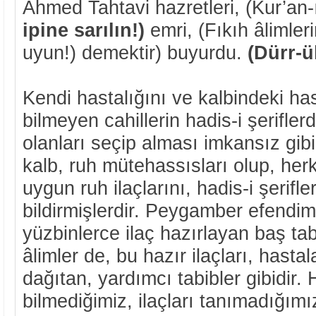
Ahmed Tahtavi hazretleri, (Kur’an-
ipine sarılın!)
emri, (Fıkıh âlimleri
uyun!) demektir) buyurdu.
(Dürr-ü
Kendi hastalığını ve kalbindeki hast
bilmeyen cahillerin hadis-i şerifl
olanları seçip alması imkansız gibid
kalb, ruh mütehassısları olup, he
uygun ruh ilaçlarını, hadis-i şerifl
bildirmişlerdir. Peygamber efendi
yüzbinlerce ilaç hazırlayan baş tab
âlimler de, bu hazır ilaçları, hastal
dağıtan, yardımcı tabibler gibidir. 
bilmediğimiz, ilaçları tanımadığımı