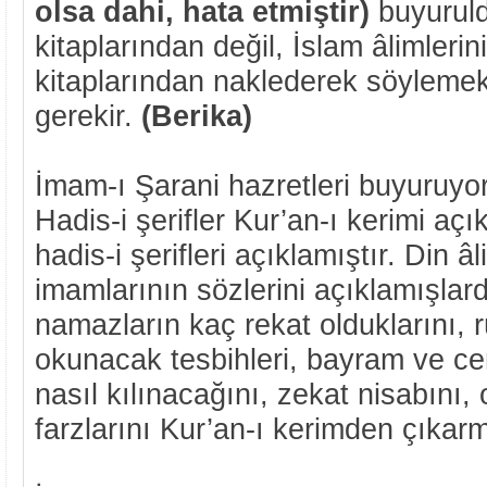
olsa dahi, hata etmiştir)
buyuruld
kitaplarından değil, İslam âlimlerini
kitaplarından naklederek söylem
gerekir.
(Berika)
İmam-ı Şarani
hazretleri buyuruyor
Hadis-i şerifler Kur’an-ı kerimi aç
hadis-i şerifleri açıklamıştır. Din 
imamlarının sözlerini açıklamışlard
namazların kaç rekat olduklarını, 
okunacak tesbihleri, bayram ve c
nasıl kılınacağını, zekat nisabını,
farzlarını Kur’an-ı kerimden çıka