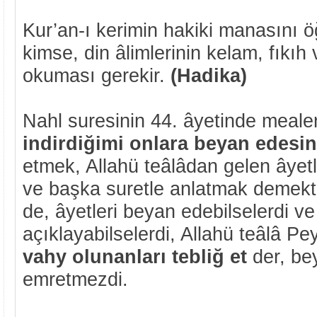
Kur’an-ı kerimin hakiki manasını 
kimse, din âlimlerinin kelam, fıkıh 
okuması gerekir.
(Hadika)
Nahl suresinin 44. âyetinde meal
indirdiğimi onlara beyan edesin
etmek, Allahü teâlâdan gelen âyetl
ve başka suretle anlatmak demekti
de, âyetleri beyan edebilselerdi ve
açıklayabilselerdi, Allahü teâlâ 
vahy olunanları tebliğ et
der, be
emretmezdi.