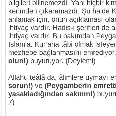
bilgileri bilinemezdi. Yani hiçbir ki
kerimden çıkaramazdı. Şu halde Ku
anlamak için, onun açıklaması olan 
ihtiyaç vardır. Hadis-i şerifleri de 
ihtiyaç vardır. Bu bakımdan Peyg
İslam’a, Kur’ana tâbi olmak isteyeni
mezhebe bağlanmasını emrediyor
olun!)
buyuruyor. (Deylemi)
Allahü teâlâ da, âlimlere uymayı 
sorun!)
ve
(Peygamberin emretti
yasakladığından sakının!)
buyur
7)