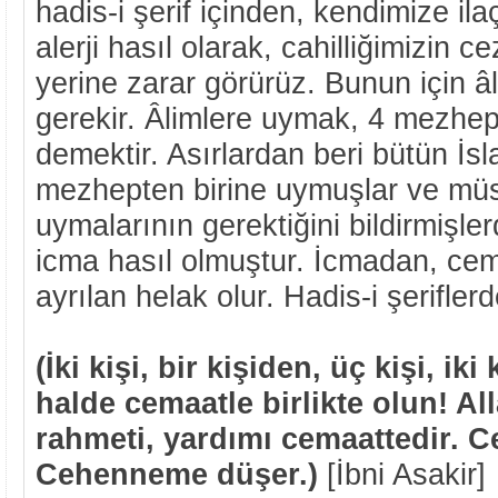
hadis-i şerif içinden, kendimize i
alerji hasıl olarak, cahilliğimizin 
yerine zarar görürüz. Bunun için 
gerekir. Âlimlere uymak, 4 mezhe
demektir. Asırlardan beri bütün İsla
mezhepten birine uymuşlar ve mü
uymalarının gerektiğini bildirmişle
icma hasıl olmuştur. İcmadan, cem
ayrılan helak olur. Hadis-i şerifler
(İki kişi, bir kişiden, üç kişi, iki
halde cemaatle birlikte olun! All
rahmeti, yardımı cemaattedir. C
Cehenneme düşer.)
[İbni Asakir]