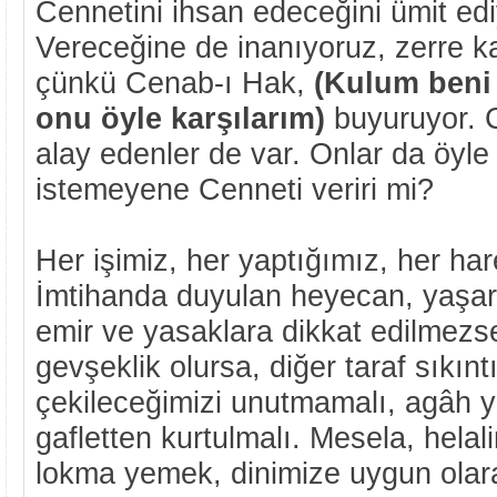
Cennetini ihsan edeceğini ümit edi
Vereceğine de inanıyoruz, zerre k
çünkü Cenab-ı Hak,
(Kulum beni 
onu öyle karşılarım)
buyuruyor. 
alay edenler de var. Onlar da öyle i
istemeyene Cenneti veriri mi?
Her işimiz, her yaptığımız, her har
İmtihanda duyulan heyecan, yaşa
emir ve yasaklara dikkat edilmez
gevşeklik olursa, diğer taraf sıkıntı
çekileceğimizi unutmamalı, agâh y
gafletten kurtulmalı. Mesela, hela
lokma yemek, dinimize uygun olar