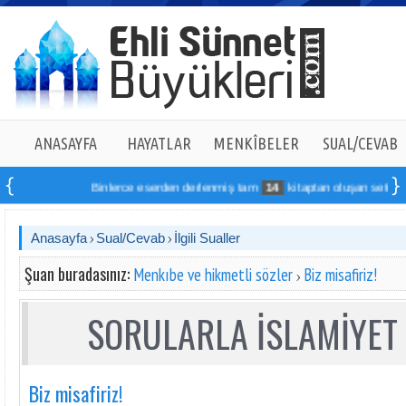
ANASAYFA
HAYATLAR
MENKÎBELER
SUAL/CEVAB
Binlerce eserden derlenmiş tam
14
kitaptan oluşan seti online s
Anasayfa
Sual/Cevab
İlgili Sualler
Şuan buradasınız:
Menkıbe ve hikmetli sözler
Biz misafiriz!
SORULARLA İSLAMİYET 
Biz misafiriz!