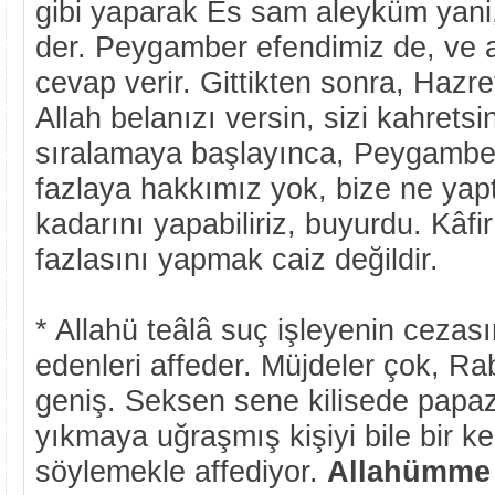
gibi yaparak Es sam aleyküm yani,
der. Peygamber efendimiz de, ve
cevap verir. Gittikten sonra, Hazre
Allah belanızı versin, sizi kahretsin
sıralamaya başlayınca, Peygamber
fazlaya hakkımız yok, bize ne yap
kadarını yapabiliriz, buyurdu. Kâfi
fazlasını yapmak caiz değildir.
* Allahü teâlâ suç işleyenin cezasın
edenleri affeder. Müjdeler çok, R
geniş. Seksen sene kilisede papaz
yıkmaya uğraşmış kişiyi bile bir k
söylemekle affediyor.
Allahümme 