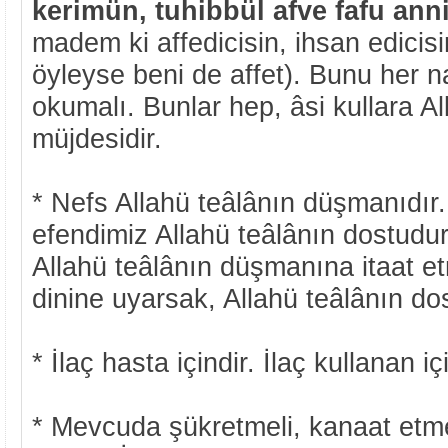
kerimün, tuhibbül afve fafu
ann
madem ki affedicisin, ihsan edicisi
öyleyse beni de affet). Bunu her
okumalı. Bunlar hep, âsi kullara Al
müjdesidir.
* Nefs Allahü teâlânın düşmanıdı
efendimiz Allahü teâlânın dostudu
Allahü teâlânın düşmanına itaat et
dinine uyarsak, Allahü teâlânın d
* İlaç hasta içindir. İlaç kullanan içi
* Mevcuda şükretmeli, kanaat etm