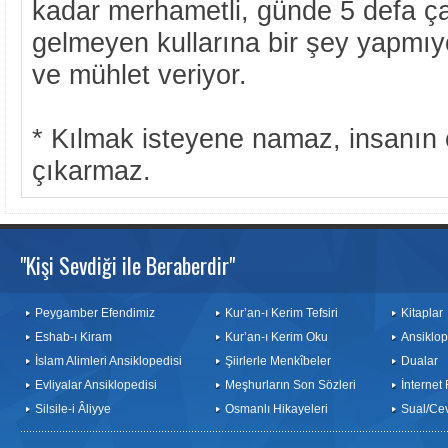
kadar merhametli, günde 5 defa ça
gelmeyen kullarına bir şey yapmıyo
ve mühlet veriyor.
* Kılmak isteyene namaz, insanın
çıkarmaz.
"Kişi Sevdiği ile Beraberdir"
Peygamber Efendimiz
Kur’an-ı Kerim Tefsiri
Kitaplar
Eshab-ı Kiram
Kur’an-ı Kerim Oku
Ansiklop
İslam Alimleri Ansiklopedisi
Şiirlerle Menkîbeler
Dualar
Evliyalar Ansiklopedisi
Meşhurların Son Sözleri
İnternet
Silsile-i Âliyye
Osmanlı Hikayeleri
Sual/Ce