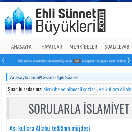
ANASAYFA
HAYATLAR
MENKÎBELER
SUAL/CEVAB
Binlerce eserden derlenmiş tam
14
kitaptan oluşan seti online sipariş ve
Anasayfa
Sual/Cevab
İlgili Sualler
Şuan buradasınız:
Menkıbe ve hikmetli sözler
Asi kullara Allah
SORULARLA İSLAMİYET 
Asi kullara Allahü teâlânın müjdesi