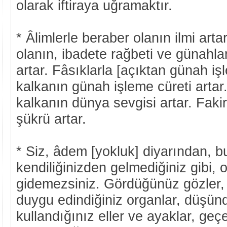
olarak iftiraya uğramaktır.
* Âlimlerle beraber olanın ilmi arta
olanın, ibadete rağbeti ve günah
artar. Fâsıklarla [açıktan günah iş
kalkanın günah işleme cüreti artar
kalkanın dünya sevgisi artar. Fakir
şükrü artar.
* Siz, âdem [yokluk] diyarından, b
kendiliğinizden gelmediğiniz gibi, 
gidemezsiniz. Gördüğünüz gözler, iş
duygu edindiğiniz organlar, düşün
kullandığınız eller ve ayaklar, geç