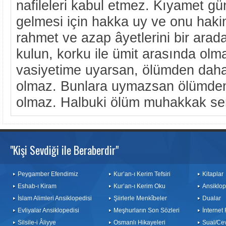
nafileleri kabul etmez. Kıyamet g
gelmesi için hakka uy ve onu hakim
rahmet ve azap âyetlerini bir arada
kulun, korku ile ümit arasında olma
vasiyetime uyarsan, ölümden daha 
olmaz. Bunlara uymazsan ölümden 
olmaz. Halbuki ölüm muhakkak sen
"Kişi Sevdiği ile Beraberdir"
Peygamber Efendimiz
Kur’an-ı Kerim Tefsiri
Kitaplar
Eshab-ı Kiram
Kur’an-ı Kerim Oku
Ansiklop
İslam Alimleri Ansiklopedisi
Şiirlerle Menkîbeler
Dualar
Evliyalar Ansiklopedisi
Meşhurların Son Sözleri
İnternet
Silsile-i Âliyye
Osmanlı Hikayeleri
Sual/Ce