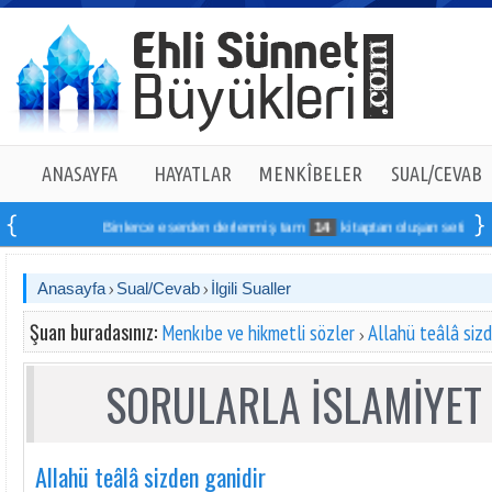
ANASAYFA
HAYATLAR
MENKÎBELER
SUAL/CEVAB
Binlerce eserden derlenmiş tam
14
kitaptan oluşan seti online sip
Anasayfa
Sual/Cevab
İlgili Sualler
Şuan buradasınız:
Menkıbe ve hikmetli sözler
Allahü teâlâ sizd
SORULARLA İSLAMİYET 
Allahü teâlâ sizden ganidir