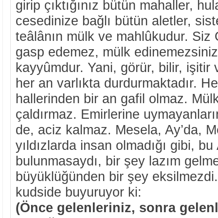
girip çıktığınız bütün mahaller, hu
cesedinize bağlı bütün aletler, sis
teâlânın mülk ve mahlûkudur. Siz 
gasp edemez, mülk edinemezsiniz
kayyûmdur. Yani, görür, bilir, işitir
her an varlıkta durdurmaktadır. He
hallerinden bir an gafil olmaz. Mü
çaldırmaz. Emirlerine uymayanlar
de, aciz kalmaz. Mesela, Ay’da, Me
yıldızlarda insan olmadığı gibi, bu
bulunmasaydı, bir şey lazım gelme
büyüklüğünden bir şey eksilmezdi. 
kudside buyuruyor ki:
(Önce gelenleriniz, sonra gelen