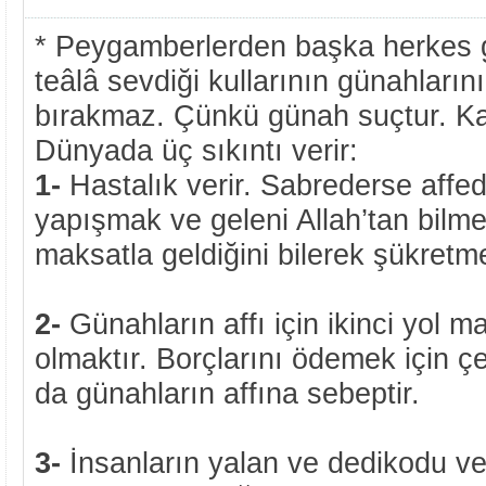
* Peygamberlerden başka herkes g
teâlâ sevdiği kullarının günahların
bırakmaz. Çünkü günah suçtur. Kar
Dünyada üç sıkıntı verir:
1-
Hastalık verir. Sabrederse affe
yapışmak ve geleni Allah’tan bilme
maksatla geldiğini bilerek şükretme
2-
Günahların affı için ikinci yol ma
olmaktır. Borçlarını ödemek için çek
da günahların affına sebeptir.
3-
İnsanların yalan ve dedikodu ve i