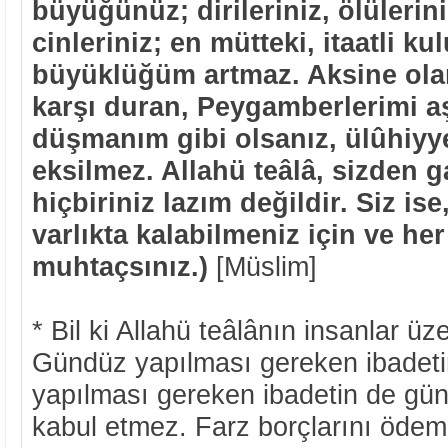
büyüğünüz; dirileriniz, ölülerini
cinleriniz; en mütteki, itaatli ku
büyüklüğüm artmaz. Aksine olar
karşı duran, Peygamberlerimi a
düşmanım gibi olsanız, ülûhiyy
eksilmez. Allahü teâlâ, sizden g
hiçbiriniz lazım değildir. Siz ise
varlıkta kalabilmeniz için ve he
muhtaçsınız.)
[Müslim]
* Bil ki Allahü teâlânın insanlar üz
Gündüz yapılması gereken ibadeti
yapılması gereken ibadetin de gü
kabul etmez. Farz borçlarını ödemed