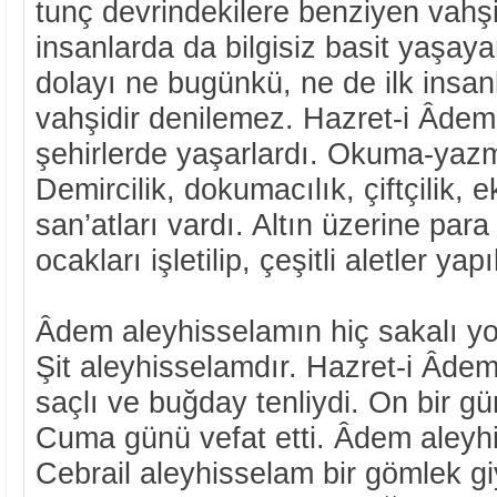
tunç devrindekilere benziyen vahşil
insanlarda da bilgisiz basit yaşay
dolayı ne bugünkü, ne de ilk insanl
vahşidir denilemez. Hazret-i Âdem
şehirlerde yaşarlardı. Okuma-yazma
Demircilik, dokumacılık, çiftçilik,
san’atları vardı. Altın üzerine par
ocakları işletilip, çeşitli aletler yapı
Âdem aleyhisselamın hiç sakalı yok
Şit aleyhisselamdır. Hazret-i Âdem
saçlı ve buğday tenliydi. On bir gü
Cuma günü vefat etti. Âdem aleyhi
Cebrail aleyhisselam bir gömlek giy