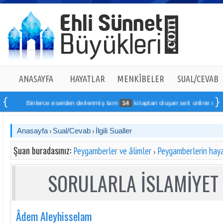
ANASAYFA
HAYATLAR
MENKÎBELER
SUAL/CEVAB
Binlerce eserden derlenmiş tam
14
kitaptan oluşan seti online sipariş vereb
Anasayfa
Sual/Cevab
İlgili Sualler
Şuan buradasınız:
Peygamberler ve âlimler
Peygamberlerin haya
SORULARLA İSLAMİYET 
Âdem Aleyhisselam