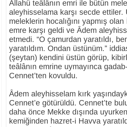
Allahü teâlânın emri ile bütün me
aleyhisselama karşı secde ettiler
meleklerin hocalığını yapmış olan İb
emre karşı geldi ve Âdem aleyhis
etmedi. “O çamurdan yaratıldı, be
yaratıldım. Ondan üstünüm.” iddias
(şeytan) kendini üstün görüp, kibir
teâlânın emrine uymayınca gadab-ı
Cennet’ten kovuldu.
Âdem aleyhisselam kırk yaşındayk
Cennet’e götürüldü. Cennet’te bu
daha önce Mekke dışında uyurken
kemiğinden hazret-i Havva yaratıldı