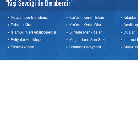
"Kişi Sevdiği ile Beraberdir"
Peygamber Efendimiz
Kur’an-ı Kerim Tefsiri
Kitaplar
Eshab-ı Kiram
Kur’an-ı Kerim Oku
Ansiklop
İslam Alimleri Ansiklopedisi
Şiirlerle Menkîbeler
Dualar
Evliyalar Ansiklopedisi
Meşhurların Son Sözleri
İnternet
Silsile-i Âliyye
Osmanlı Hikayeleri
Sual/Ce