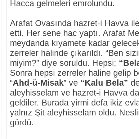
Hacca gelmeleri emrolundu.
Arafat Ovasında hazret-i Havva ile
etti. Her sene hac yaptı. Arafat 
meydanda kıyamete kadar gelecek
zerreler halinde çıkarıldı. “Ben siz
miyim?” diye soruldu. Hepsi;
“Bel
Sonra hepsi zerreler haline gelip b
“
Ahd-ü-Misak
” ve
“Kalu Bela”
de
aleyhisselam ve hazret-i Havva d
geldiler. Burada yirmi defa ikiz evl
yalnız Şit aleyhisselam oldu. Nesli
gördü.