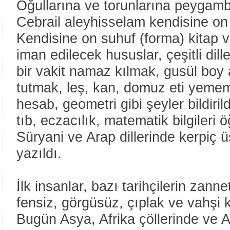
Oğullarına ve torunlarına peygambe
Cebrail aleyhisselam kendisine on i
Kendisine on suhuf (forma) kitap ve
iman edilecek hususlar, çeşitli dill
bir vakit namaz kılmak, gusül boy
tutmak, leş, kan, domuz eti yememek
hesab, geometri gibi şeyler bildirild
tıb, eczacılık, matematik bilgileri öğ
Süryani ve Arap dillerinde kerpiç 
yazıldı.
İlk insanlar, bazı tarihçilerin zannett
fensiz, görgüsüz, çıplak ve vahşi k
Bugün Asya, Afrika çöllerinde ve 