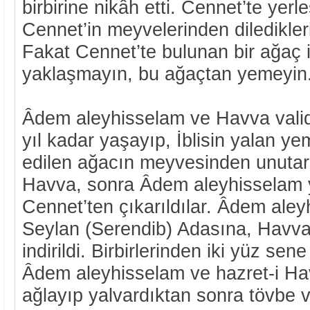
birbirine nikâh etti. Cennet’te yerl
Cennet’in meyvelerinden dilediklerin
Fakat Cennet’te bulunan bir ağaç 
yaklaşmayın, bu ağaçtan yemeyin.
Âdem aleyhisselam ve Havva valid
yıl kadar yaşayıp, İblisin yalan y
edilen ağacın meyvesinden unutar
Havva, sonra Âdem aleyhisselam ye
Cennet’ten çıkarıldılar. Âdem ale
Seylan (Serendib) Adasına, Havva
indirildi. Birbirlerinden iki yüz se
Âdem aleyhisselam ve hazret-i Ha
ağlayıp yalvardıktan sonra tövbe v