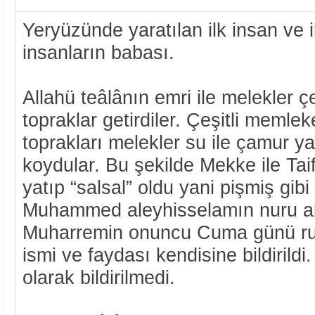
Yeryüzünde yaratılan ilk insan ve 
insanların babası.
Allahü teâlânın emri ile melekler ç
topraklar getirdiler. Çeşitli memlek
toprakları melekler su ile çamur y
koydular. Bu şekilde Mekke ile Taif
yatıp “salsal” oldu yani pişmiş gib
Muhammed aleyhisselamın nuru al
Muharremin onuncu Cuma günü ruh 
ismi ve faydası kendisine bildirild
olarak bildirilmedi.