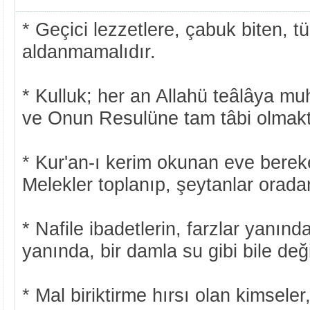
* Geçici lezzetlere, çabuk biten, 
aldanmamalıdır.
* Kulluk; her an Allahü teâlâya m
ve Onun Resulüne tam tâbi olmakt
* Kur'an-ı kerim okunan eve bereket 
Melekler toplanıp, şeytanlar orada
* Nafile ibadetlerin, farzlar yanın
yanında, bir damla su gibi bile deği
* Mal biriktirme hırsı olan kimsele