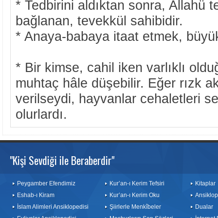
* Tedbirini aldıktan sonra, Allahü t
bağlanan, tevekkül sahibidir.
* Anaya-babaya itaat etmek, büyük
* Bir kimse, cahil iken varlıklı old
muhtaç hâle düşebilir. Eğer rızk a
verilseydi, hayvanlar cehaletleri s
olurlardı.
"Kişi Sevdiği ile Beraberdir"
Peygamber Efendimiz
Kur’an-ı Kerim Tefsiri
Kitaplar
Eshab-ı Kiram
Kur’an-ı Kerim Oku
Ansiklop
İslam Alimleri Ansiklopedisi
Şiirlerle Menkîbeler
Dualar