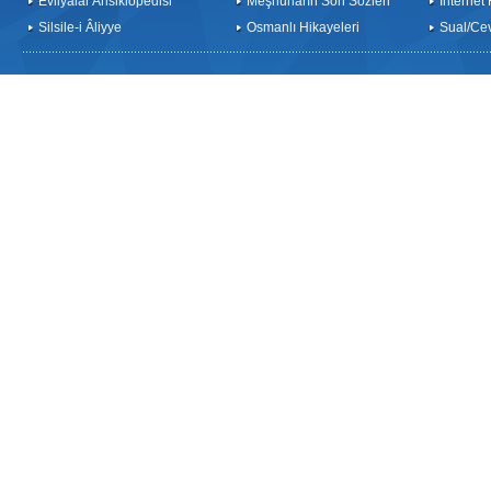
Evliyalar Ansiklopedisi
Meşhurların Son Sözleri
İnternet
Silsile-i Âliyye
Osmanlı Hikayeleri
Sual/Ce