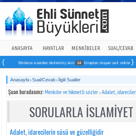
ANASAYFA
HAYATLAR
MENKÎBELER
SUAL/CEVAB
Binlerce eserden derlenmiş tam
14
kitaptan oluşan seti online sipariş v
Anasayfa
Sual/Cevab
İlgili Sualler
Şuan buradasınız:
Menkıbe ve hikmetli sözler
Adalet, idareciler
SORULARLA İSLAMİYET 
Adalet, idarecilerin süsü ve güzelliğidir