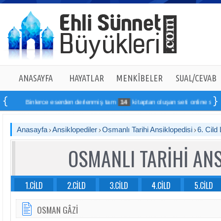
ANASAYFA
HAYATLAR
MENKÎBELER
SUAL/CEVAB
Binlerce eserden derlenmiş tam
14
kitaptan oluşan seti online sipariş verebil
Anasayfa
Ansiklopediler
Osmanlı Tarihi Ansiklopedisi
6. Cild 
OSMANLI TARİHİ ANS
1.CİLD
2.CİLD
3.CİLD
4.CİLD
5.CİLD
OSMAN GÂZİ