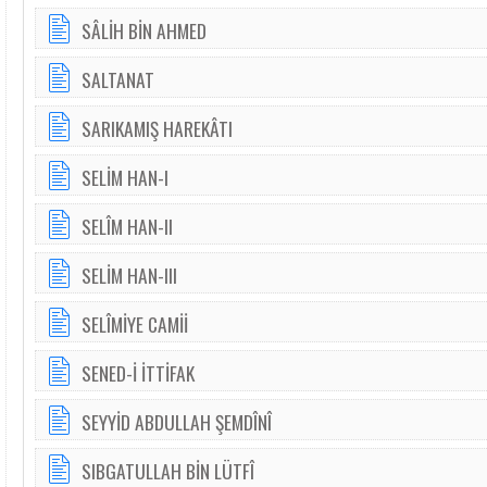
SÂLİH BİN AHMED
SALTANAT
SARIKAMIŞ HAREKÂTI
SELİM HAN-I
SELÎM HAN-II
SELİM HAN-III
SELÎMİYE CAMİİ
SENED-İ İTTİFAK
SEYYİD ABDULLAH ŞEMDÎNÎ
SIBGATULLAH BİN LÜTFÎ