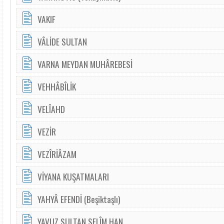
VAKIF
VÂLİDE SULTAN
VARNA MEYDAN MUHÂREBESİ
VEHHÂBÎLİK
VELÎAHD
VEZİR
VEZÎRİÂZAM
VİYANA KUŞATMALARI
YAHYÂ EFENDİ (Beşiktaşlı)
YAVUZ SULTAN SELÎM HAN