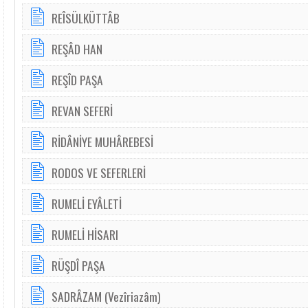
REÎSÜLKÜTTÂB
REŞÂD HAN
REŞÎD PAŞA
REVAN SEFERİ
RİDÂNİYE MUHÂREBESİ
RODOS VE SEFERLERİ
RUMELİ EYÂLETİ
RUMELİ HİSARI
RÜŞDÎ PAŞA
SADRÂZAM (Vezîriazâm)