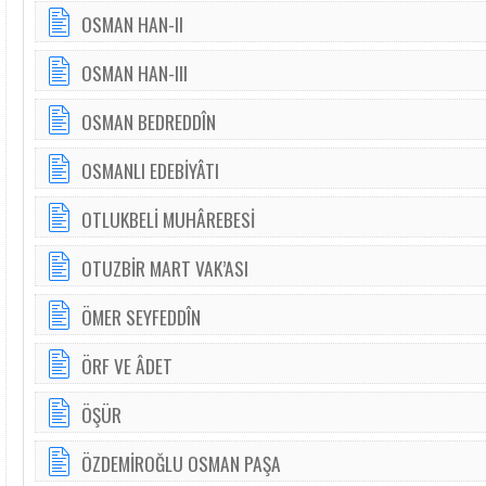
OSMAN HAN-II
OSMAN HAN-III
OSMAN BEDREDDÎN
OSMANLI EDEBİYÂTI
OTLUKBELİ MUHÂREBESİ
OTUZBİR MART VAK’ASl
ÖMER SEYFEDDÎN
ÖRF VE ÂDET
ÖŞÜR
ÖZDEMİROĞLU OSMAN PAŞA