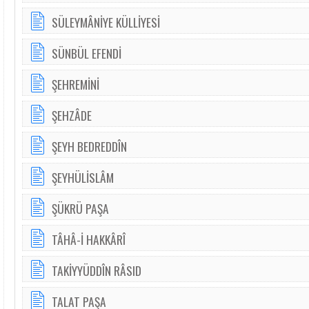
SÜLEYMÂNİYE KÜLLİYESİ
SÜNBÜL EFENDİ
ŞEHREMİNİ
ŞEHZÂDE
ŞEYH BEDREDDÎN
ŞEYHÜLİSLÂM
ŞÜKRÜ PAŞA
TÂHÂ-İ HAKKÂRÎ
TAKİYYÜDDÎN RÂSID
TALAT PAŞA