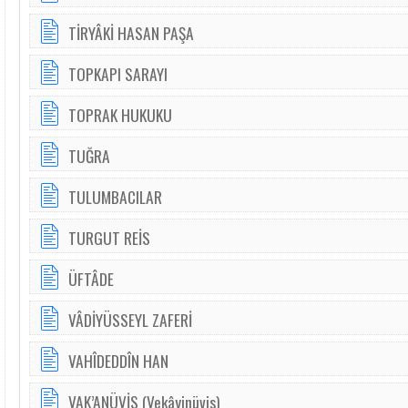
TİRYÂKİ HASAN PAŞA
TOPKAPI SARAYI
TOPRAK HUKUKU
TUĞRA
TULUMBACILAR
TURGUT REİS
ÜFTÂDE
VÂDİYÜSSEYL ZAFERİ
VAHÎDEDDÎN HAN
VAK’ANÜVİS (Vekâyinüvis)