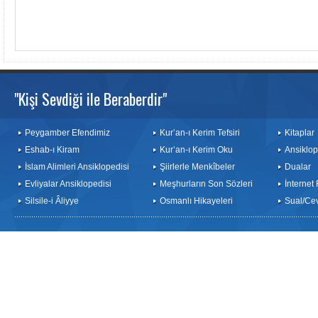
"Kişi Sevdiği ile Beraberdir"
Peygamber Efendimiz
Kur’an-ı Kerim Tefsiri
Kitaplar
Eshab-ı Kiram
Kur’an-ı Kerim Oku
Ansiklop
İslam Alimleri Ansiklopedisi
Şiirlerle Menkîbeler
Dualar
Evliyalar Ansiklopedisi
Meşhurların Son Sözleri
İnternet
Silsile-i Âliyye
Osmanlı Hikayeleri
Sual/Ce