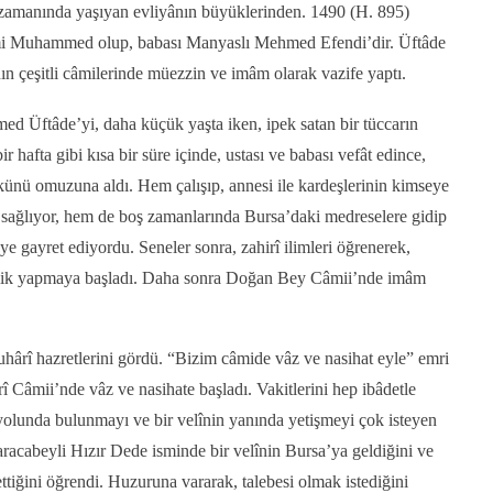
amanında yaşıyan evliyânın büyüklerinden. 1490 (H. 895)
mi Muhammed olup, babası Manyaslı Mehmed Efendi’dir. Üftâde
ın çeşitli câmilerinde müezzin ve imâm olarak vazife yaptı.
Üftâde’yi, daha küçük yaşta iken, ipek satan bir tüccarın
r hafta gibi kısa bir süre içinde, ustası ve babası vefât edince,
künü omuzuna aldı. Hem çalışıp, annesi ile kardeşlerinin kimseye
sağlıyor, hem de boş zamanlarında Bursa’daki medreselere gidip
ye gayret ediyordu. Seneler sonra, zahirî ilimleri öğrenerek,
lik yapmaya başladı. Daha sonra Doğan Bey Câmii’nde imâm
ârî hazretlerini gördü. “Bizim câmide vâz ve nasihat eyle” emri
 Câmii’nde vâz ve nasihate başladı. Vakitlerini hep ibâdetle
yolunda bulunmayı ve bir velînin yanında yetişmeyi çok isteyen
cabeyli Hızır Dede isminde bir velînin Bursa’ya geldiğini ve
tiğini öğrendi. Huzuruna vararak, talebesi olmak istediğini