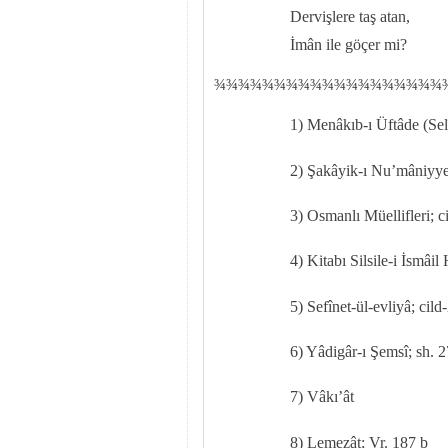
Dervişlere taş atan,
İmân ile göçer mi?
¾
¾
¾¾¾¾¾¾¾¾¾¾¾¾¾¾¾¾¾
1) Menâkıb-ı Üftâde (S
2) Şakâyik-ı Nu’mâniyye 
3) Osmanlı Müellifleri; ci
4) Kitabı Silsile-i İsmâil
5) Sefînet-ül-evliyâ; cild
6) Yâdigâr-ı Şemsî; sh. 2
7) Vâkı’ât
8) Lemezât; Vr. 187 b