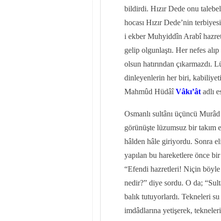
bildirdi. Hızır Dede onu taleb
hocası Hızır Dede’nin terbiyesi
i ekber Muhyiddîn Arabî hazretl
gelip olgunlaştı. Her nefes alı
olsun hatırından çıkarmazdı. 
dinleyenlerin her biri, kabiliye
Mahmûd Hüdâî
Vâkı’ât
adlı e
Osmanlı sultânı üçüncü Murâd H
görünüşte lüzumsuz bir takım e
hâlden hâle giriyordu. Sonra el
yapılan bu hareketlere önce bi
“Efendi hazretleri! Niçin böyl
nedir?” diye sordu. O da; “Sult
balık tutuyorlardı. Tekneleri su
imdâdlarına yetişerek, tekneleri