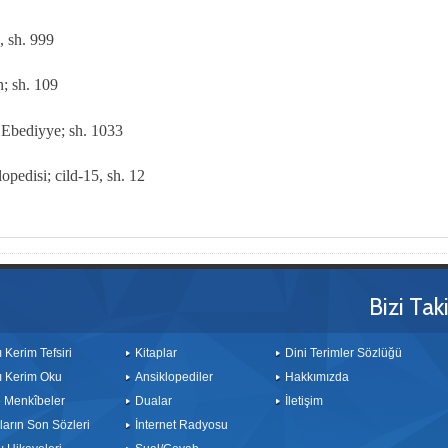
, sh. 999
n; sh. 109
 Ebediyye; sh. 1033
opedisi; cild-15, sh. 12
Bizi Tak
ı Kerim Tefsiri
Kitaplar
Dini Terimler Sözlüğü
ı Kerim Oku
Ansiklopediler
Hakkımızda
le Menkîbeler
Dualar
İletişim
arın Son Sözleri
İnternet Radyosu