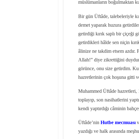
müslümanların boğulmaktan kur
Bir gün Üftâde, talebeleriyle k
demet yaparak huzura getirdil
getirdiği kırık saplı bir çiçeğ
getirdikleri hâlde sen niçin kır
âlinize ne takdim etsem azdır. 
Allah!” diye zikrettiğini duyd
görünce, onu size getirdim. K
hazretlerinin çok hoşuna gitt
Muhammed Üftâde hazretleri, 1
toplayıp, son nasihatlerini yapt
kendi yaptırdığı câminin bahçes
Üftâde’nin
Hutbe mecmuası
yazdığı ve halk arasında meşhur 