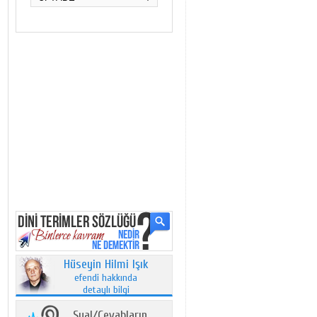
Hüseyin Hilmi Işık
efendi hakkında
detaylı bilgi
Sual/Cevabların