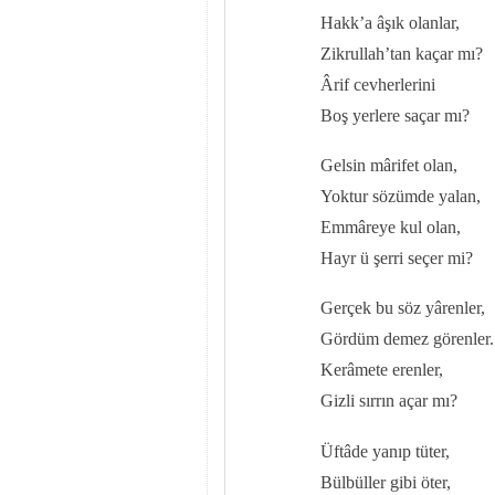
Hakk’a âşık olanlar,
Zikrullah’tan kaçar mı?
Ârif cevherlerini
Boş yerlere saçar mı?
Gelsin mârifet olan,
Yoktur sözümde yalan,
Emmâreye kul olan,
Hayr ü şerri seçer mi?
Gerçek bu söz yârenler,
Gördüm demez görenler.
Kerâmete erenler,
Gizli sırrın açar mı?
Üftâde yanıp tüter,
Bülbüller gibi öter,