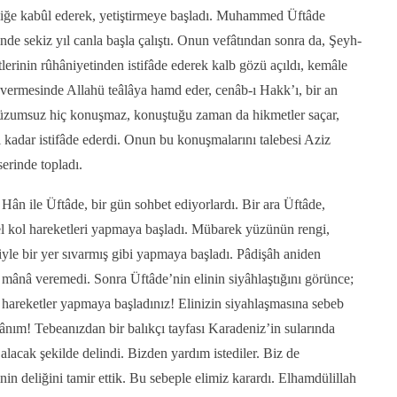
eliğe kabûl ederek, yetiştirmeye başladı. Muhammed Üftâde
nde sekiz yıl canla başla çalıştı. Onun vefâtından sonra da, Şeyh-
erinin rûhâniyetinden istifâde ederek kalb gözü açıldı, kemâle
p vermesinde Allahü teâlâya hamd eder, cenâb-ı Hakk’ı, bir an
Lüzumsuz hiç konuşmaz, konuştuğu zaman da hikmetler saçar,
ti kadar istifâde ederdi. Onun bu konuşmalarını talebesi Aziz
serinde topladı.
ân ile Üftâde, bir gün sohbet ediyorlardı. Bir ara Üftâde,
l kol hareketleri yapmaya başladı. Mübarek yüzünün rengi,
iyle bir yer sıvarmış gibi yapmaya başladı. Pâdişâh aniden
r mânâ veremedi. Sonra Üftâde’nin elinin siyâhlaştığını görünce;
e hareketler yapmaya başladınız! Elinizin siyahlaşmasına sebeb
ânım! Tebeanızdan bir balıkçı tayfası Karadeniz’in sularında
 alacak şekilde delindi. Bizden yardım istediler. Biz de
nin deliğini tamir ettik. Bu sebeple elimiz karardı. Elhamdülillah