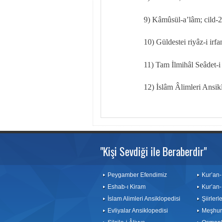
9) Kâmûsül-a’lâm; cild-2
10) Güldestei riyâz-i irfa
11) Tam İlmihâl Seâdet-i
12) İslâm Âlimleri Ansikl
"Kişi Sevdiği ile Beraberdir"
Peygamber Efendimiz
Kur’an-
Eshab-ı Kiram
Kur’an-
İslam Alimleri Ansiklopedisi
Şiirler
Evliyalar Ansiklopedisi
Meşhurl