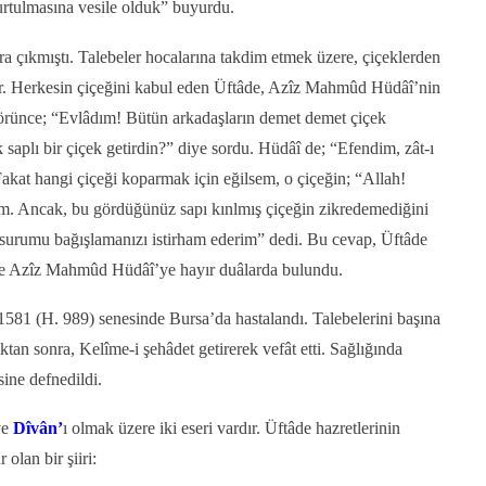
tulmasına vesile olduk” buyurdu.
ıra çıkmıştı. Talebeler hocalarına takdim etmek üzere, çiçeklerden
er. Herkesin çiçeğini kabul eden Üftâde, Azîz Mahmûd Hüdâî’nin
i görünce; “Evlâdım! Bütün arkadaşların demet demet çiçek
ık saplı bir çiçek getirdin?” diye sordu. Hüdâî de; “Efendim, zât-ı
Fakat hangi çiçeği koparmak için eğilsem, o çiçeğin; “Allah!
um. Ancak, bu gördüğünüz sapı kınlmış çiçeğin zikredemediğini
usurumu bağışlamanızı istirham ederim” dedi. Bu cevap, Üftâde
i ve Azîz Mahmûd Hüdâî’ye hayır duâlarda bulundu.
581 (H. 989) senesinde Bursa’da hastalandı. Talebelerini başına
ıktan sonra, Kelîme-i şehâdet getirerek vefât etti. Sağlığında
ine defnedildi.
ve
Dîvân’
ı olmak üzere iki eseri vardır. Üftâde hazretlerinin
olan bir şiiri: