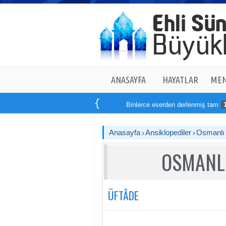
ANASAYFA
HAYATLAR
MEN
Binlerce eserden derlenmiş tam
14
kitap
Anasayfa
Ansiklopediler
Osmanlı T
OSMANLI
ÜFTÂDE