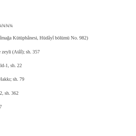
¾¾¾¾
elîmağa Kütüphânesi, Hüdâyî bölümü No. 982)
zeyli (Atâî); sh. 357
ld-1, sh. 22
 Hakkı; sh. 79
-2, sh. 362
7