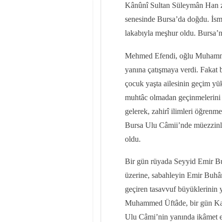
Kânûnî Sultan Süleymân Han z
senesinde Bursa’da doğdu. İs
lakabıyla meşhur oldu. Bursa’n
Mehmed Efendi, oğlu Muhammed 
yanına çatışmaya verdi. Fakat bi
çocuk yaşta ailesinin geçim yü
muhtâc olmadan geçinmelerini 
gelerek, zahirî ilimleri öğrenme
Bursa Ulu Câmii’nde müezzin
oldu.
Bir gün rüyada Seyyid Emir Buh
üzerine, sabahleyin Emir Buhârî
geçiren tasavvuf büyüklerinin 
Muhammed Üftâde, bir gün Kara
Ulu Câmi’nin yanında ikâmet et