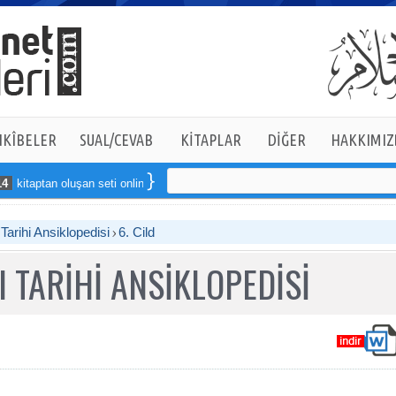
KÎBELER
SUAL/CEVAB
KİTAPLAR
DİĞER
HAKKIMIZ
tan oluşan seti online sipariş verebilirsiniz
arihi Ansiklopedisi
6. Cild
 TARİHİ ANSİKLOPEDİSİ