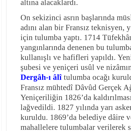
altına alacaklardı.
On sekizinci asrın başlarında mü
adını alan bir Fransız teknisyen,
için tulumba yaptı. 1714 Tüfekh
yangınlarında denenen bu tulumb
kullanışlı ve hafifleri yapıldı. Yen
şubesi ve yeniçeri usûl ve nizâmı
Dergâh-ı âlî
tulumba ocağı kuruld
Fransız mühtedî Dâvûd Gerçek Ağ
Yeniçeriliğin 1826’da kaldırılması
lağvedildi. 1827 yılında yarı askerî
kuruldu. 1869’da belediye dâire v
mahallelere tulumbalar verilerek 