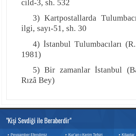
cild-3, sh. 532
3) Kartpostallarda Tulumbac
ilgi, sayı-51, sh. 30
4) İstanbul Tulumbacıları (R
1981)
5) Bir zamanlar İstanbul (B
Rızâ Bey)
"Kişi Sevdiği ile Beraberdir"
Peygamber Efendimiz
Kur’an-ı Kerim Tefsiri
Kitaplar