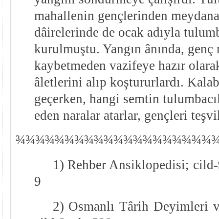
mahallenin gençlerinden meydana 
dâirelerinde de ocak adıyla tulumb
kurulmuştu. Yangın ânında, genç
kaybetmeden vazifeye hazır olarak
âletlerini alıp koştururlardı. Kala
geçerken, hangi semtin tulumbacıla
eden naralar atarlar, gençleri teşvi
¾
¾
¾¾¾¾¾¾¾¾¾¾¾¾¾¾¾¾¾¾
1) Rehber Ansiklopedisi; cild-9
9
2) Osmanlı Târih Deyimleri v