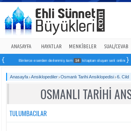
ANASAYFA
HAYATLAR
MENKÎBELER
SUAL/CEVAB
Binlerce eserden derlenmiş tam
14
kitaptan oluşan seti online sipariş 
Anasayfa
Ansiklopediler
Osmanlı Tarihi Ansiklopedisi
6. Cild
OSMANLI TARİHİ ANS
TULUMBACILAR