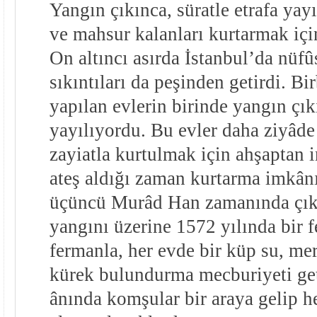
Yangın çıkınca, süratle etrafa y
ve mahsur kalanları kurtarmak için
On altıncı asırda İstanbul’da nüfû
sıkıntıları da peşinden getirdi. Bi
yapılan evlerin birinde yangın çık
yayılıyordu. Bu evler daha ziyâde
zayiatla kurtulmak için ahşaptan in
ateş aldığı zaman kurtarma imkân
üçüncü Murâd Han zamanında çık
yangını üzerine 1572 yılında bir f
fermanla, her evde bir küp su, me
kürek bulundurma mecburiyeti get
ânında komşular bir araya gelip h