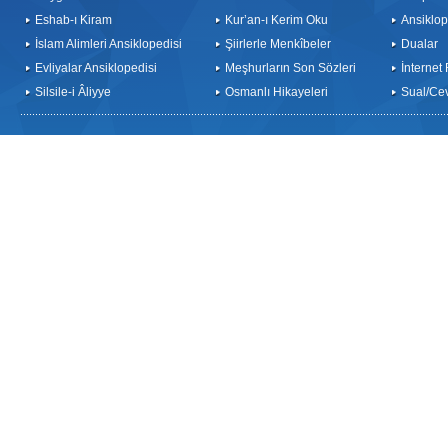
Eshab-ı Kiram
Kur’an-ı Kerim Oku
Ansiklop
İslam Alimleri Ansiklopedisi
Şiirlerle Menkîbeler
Dualar
Evliyalar Ansiklopedisi
Meşhurların Son Sözleri
İnternet
Silsile-i Âliyye
Osmanlı Hikayeleri
Sual/Ce