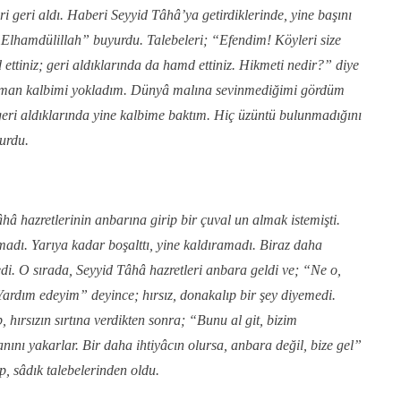
ri geri aldı. Haberi Seyyid Tâhâ’ya getirdiklerinde, yine başını
 “Elhamdülillah” buyurdu. Talebeleri; “Efendim! Köyleri size
ettiniz; geri aldıklarında da hamd ettiniz. Hikmeti nedir?” diye
zaman kalbimi yokladım. Dünyâ malına sevinmediğimi gördüm
eri aldıklarında yine kalbime baktım. Hiç üzüntü bulunmadığını
urdu.
âhâ hazretlerinin anbarına girip bir çuval un almak istemişti.
madı. Yarıya kadar boşalttı, yine kaldıramadı. Biraz daha
edi. O sırada, Seyyid Tâhâ hazretleri anbara geldi ve; “Ne o,
ardım edeyim” deyince; hırsız, donakalıp bir şey diyemedi.
p, hırsızın sırtına verdikten sonra; “Bunu al git, bizim
ını yakarlar. Bir daha ihtiyâcın olursa, anbara değil, bize gel”
p, sâdık talebelerinden oldu.