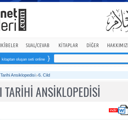
KÎBELER
SUAL/CEVAB
KİTAPLAR
DİĞER
HAKKIMIZ
n oluşan seti online sipariş verebilirsiniz
arihi Ansiklopedisi
6. Cild
 TARİHİ ANSİKLOPEDİSİ