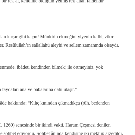
r rek’at, kendinle olduğun yetmiş rek’attan fâidelidir”
an kaçar gibi kaçın! Münkirin ekmeğini yiyenin kalbi, zikre
er, Resûlullah’ın sallallahü aleyhi ve sellem zamanında olsaydı,
enmede, ibâdeti kendinden bilmek) ile örtmeyiniz, yok
faydaları ana ve babalarına dahi ulaşır.”
ifâde hakkında; “Kılıç kınından çıkmadıkça (rûh, bedenden
. 1269) senesinde bir ikindi vakti, Haram Çeşmesi denilen
ile sohbet ediyordu. Sohbet ânında kendisine iki mektup arzedildi.