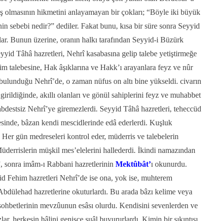
ş olmasının hikmetini anlayamayan bir çokları; “Böyle iki büyük
nin sebebi nedir?” dediler. Fakat bunu, kısa bir süre sonra Seyyid
lar. Bunun üzerine, oranın halkı tarafından Seyyid-i Büzürk
yyid Tâhâ hazretleri, Nehrî kasabasına gelip talebe yetiştirmeğe
ilim talebesine, Hak âşıklarına ve Hakk’ı arayanlara feyz ve nûr
 bulunduğu Nehrî’de, o zaman nüfus on altı bine yükseldi. civarın
rildiğinde, akıllı olanları ve gönül sahiplerini feyz ve muhabbet
 abdestsiz Nehrî’ye giremezlerdi. Seyyid Tâhâ hazretleri, teheccüd
esinde, bâzan kendi mescidlerinde edâ ederlerdi. Kuşluk
 Her gün medreseleri kontrol eder, müderris ve talebelerin
Müderrislerin müşkil mes’elelerini hallederdi. İkindi namazından
, sonra imâm-ı Rabbani hazretlerinin
Mektûbât’
ı okunurdu.
yid Fehim hazretleri Nehrî’de ise ona, yok ise, muhterem
 Abdülehad hazretlerine okuturlardı. Bu arada bâzı kelime veya
 sohbetlerinin mevzûunun esâsı olurdu. Kendisini sevenlerden ve
ar, herkesin hâlini genişçe suâl buyururlardı. Kimin bir sıkıntısı