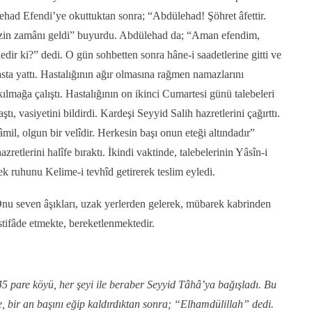
had Efendi’ye okuttuktan sonra; “Abdülehad! Şöhret âfettir.
zin zamânı geldi” buyurdu. Abdülehad da; “Aman efendim,
ir ki?” dedi. O gün sohbetten sonra hâne-i saadetlerine gitti ve
sta yattı. Hastalığının ağır olmasına rağmen namazlarını
mağa çalıştı. Hastalığının on ikinci Cumartesi günü talebeleri
aştı, vasiyetini bildirdi. Kardeşi Seyyid Salih hazretlerini çağırttı.
mil, olgun bir velîdir. Herkesin başı onun eteği altındadır”
zretlerini halîfe bıraktı. İkindi vaktinde, talebelerinin Yâsîn-i
rek ruhunu Kelime-i tevhîd getirerek teslim eyledi.
nu seven âşıkları, uzak yerlerden gelerek, mübarek kabrinden
istifâde etmekte, bereketlenmektedir.
5 pare köyü, her şeyi ile beraber Seyyid Tâhâ’ya bağışladı. Bu
e, bir an başını eğip kaldırdıktan sonra; “Elhamdülillah” dedi.