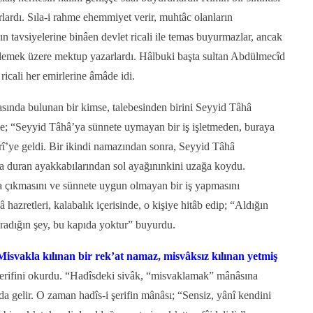
lardı. Sıla-i rahme ehemmiyet verir, muhtâc olanların
nın tavsiyelerine binâen devlet ricali ile temas buyurmazlar, ancak
nlemek üzere mektup yazarlardı. Hâlbuki başta sultan Abdülmecîd
icali her emirlerine âmâde idi.
asında bulunan bir kimse, talebesinden birini Seyyid Tâhâ
ve; “Seyyid Tâhâ’ya sünnete uymayan bir iş işletmeden, buraya
î’ye geldi. Bir ikindi namazından sonra, Seyyid Tâhâ
da duran ayakkabılarından sol ayağınınkini uzağa koydu.
 çıkmasını ve sünnete uygun olmayan bir iş yapmasını
azretleri, kalabalık içerisinde, o kişiye hitâb edip; “Aldığın
radığın şey, bu kapıda yoktur” buyurdu.
Misvakla kılınan bir rek’at namaz, misvâksız kılınan yetmiş
şerifini okurdu. “Hadîsdeki sivâk, “misvaklamak” mânâsına
da gelir. O zaman hadîs-i şerifin mânâsı; “Sensiz, yânî kendini