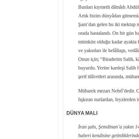
Bunları kıymetli dâmâdı Abdüle
Artık bizim dünyâdan gitmemi
Şam’dan gelen bu iki mektup ned
orada hastalandı. On bir gün ha
mümkün olduğu kadar ayakta kıl
ve yakınları ile helâllaştı, vedâl
Onun için; “Biraderim Salih, kâ
buyurdu. Yerine kardeşi Salih ha
şerif tilâvetleri arasında, müba
Mübarek mezarı Nehrî’dedir. O
fışkıran nurlardan, feyzlerden 
DÜNYA MALI
İran şahı, Şemdinan’a yakın 14
haberi kendisine getirdiklerind