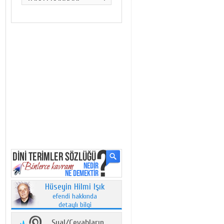
Hüseyin Hilmi Işık
efendi hakkında
detaylı bilgi
Sual/Cevabların