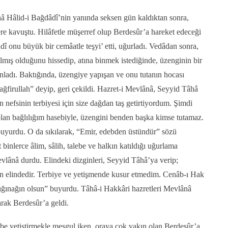
â Hâlid-i Bağdâdî’nin yanında seksen gün kaldıktan sonra,
ere kavuştu. Hilâfetle müşerref olup Berdesûr’a hareket edeceği
 onu büyük bir cemâatle teşyi’ etti, uğurladı. Vedâdan sonra,
mış olduğunu hissedip, atına binmek istediğinde, üzenginin bir
nladı. Baktığında, üzengiye yapışan ve onu tutanın hocası
firullah” deyip, geri çekildi. Hazret-i Mevlânâ, Seyyid Tâhâ
n nefsinin terbiyesi için size dağdan taş getirtiyordum. Şimdi
olan bağlılığım hasebiyle, üzengini benden başka kimse tutamaz.
uyurdu. O da sıkılarak, “Emir, edebden üstündür” sözü
binlerce âlim, sâlih, talebe ve halkın katıldığı uğurlama
vlânâ durdu. Elindeki dizginleri, Seyyid Tâhâ’ya verip;
in elindedir. Terbiye ve yetişmende kusur etmedim. Cenâb-ı Hak
sığınağın olsun” buyurdu. Tâhâ-i Hakkâri hazretleri Mevlânâ
arak Berdesûr’a geldi.
be yetiştirmekle meşgul iken, oraya çok yakın olan Berdesûr’a