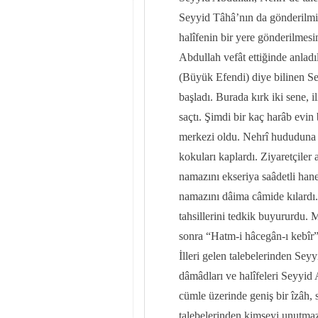
Seyyid Tâhâ’nın da gönderilmi
halîfenin bir yere gönderilmesi
Abdullah vefât ettiğinde anladı
(Büyük Efendi) diye bilinen Se
başladı. Burada kırk iki sene, 
saçtı. Şimdi bir kaç harâb evin
merkezi oldu. Nehrî hududuna gi
kokuları kaplardı. Ziyaretçiler
namazını ekseriya saâdetli han
namazını dâima câmide kılardı.
tahsillerini tedkik buyururdu. 
sonra “Hatm-i hâcegân-ı kebîr”
İlleri gelen talebelerinden Sey
dâmâdları ve halîfeleri Seyyid
cümle üzerinde geniş bir îzâh,
talebelerinden kimseyi unutmazl