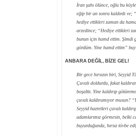
İran şahı ölünce, oğlu bu köyle
eğip bir an sonra kaldırdı ve;
hediye ettikleri zaman da hamd 
arzedince; “Hediye ettikleri 
bunun için hamd ettim. Şimdi g
gördüm. Yine hamd ettim” buy
ANBARA DEĞİL, BİZE GEL!
Bir gece hırsızın biri, Seyyid T
Çuvalı doldurdu, fakat kaldıra
boşalttı. Yine kaldırıp götürem
çuvalı kaldıramıyor musun? “Y
Seyyid hazretleri çuvalı kaldırı
adamlarımız görmesin, belki can
buyurduğunda, hırsız tövbe edi