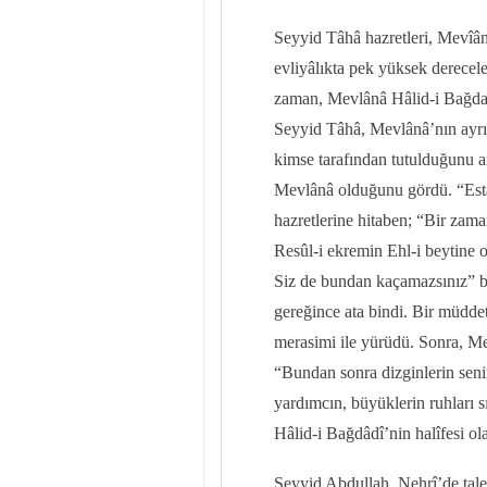
Seyyid Tâhâ hazretleri, Mevîân
evliyâlıkta pek yüksek derecel
zaman, Mevlânâ Hâlid-i Bağdadî
Seyyid Tâhâ, Mevlânâ’nın ayrıl
kimse tarafından tutulduğunu a
Mevlânâ olduğunu gördü. “Estağ
hazretlerine hitaben; “Bir zama
Resûl-i ekremin Ehl-i beytine 
Siz de bundan kaçamazsınız” b
gereğince ata bindi. Bir müddet 
merasimi ile yürüdü. Sonra, Me
“Bundan sonra dizginlerin sen
yardımcın, büyüklerin ruhları 
Hâlid-i Bağdâdî’nin halîfesi ol
Seyyid Abdullah, Nehrî’de tale