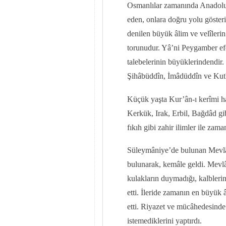
Osmanlılar zamanında Anadolu’
eden, onlara doğru yolu gösteri
denilen büyük âlim ve velîlerin 
torunudur. Yâ’ni Peygamber ef
talebelerinin büyüklerindendir
Şihâbüddîn, İmâdüddîn ve Kutb
Küçük yaşta Kur’ân-ı kerîmi hat
Kerkük, Irak, Erbil, Bağdâd gibi
fıkıh gibi zahir ilimler ile zama
Süleymâniye’de bulunan Mevlân
bulunarak, kemâle geldi. Mevlâ
kulakların duymadığı, kalbler
etti. İleride zamanın en büyük 
etti. Riyazet ve mücâhedesinde 
istemediklerini yaptırdı.