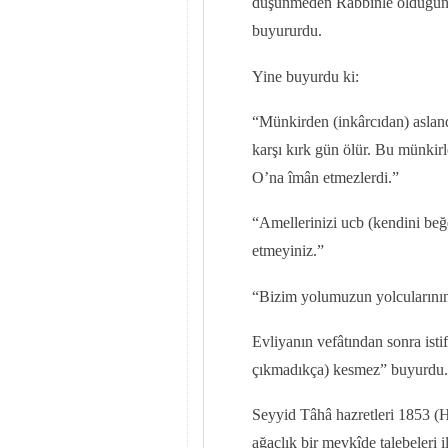
düşünmeden Rabbinle olduğun bi
buyururdu.
Yine buyurdu ki:
“Münkirden (inkârcıdan) asland
karşı kırk gün ölür. Bu münkirl
O’na îmân etmezlerdi.”
“Amellerinizi ucb (kendini beğ
etmeyiniz.”
“Bizim yolumuzun yolcularının 
Evliyanın vefâtından sonra ist
çıkmadıkça) kesmez” buyurdu.
Seyyid Tâhâ hazretleri 1853 (H
ağaçlık bir mevkîde talebeleri 