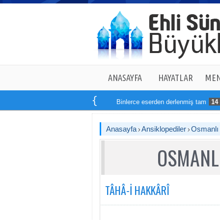
ANASAYFA
HAYATLAR
MEN
Binlerce eserden derlenmiş tam
14
kitapta
Anasayfa
Ansiklopediler
Osmanlı T
OSMANLI
TÂHÂ-İ HAKKÂRÎ