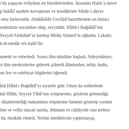
da yaşayan evliyânın en büyüklerinden. İnsanları Hakk’a davet
p hakîkî saadete kavuşturan ve kendilerine Silsile-i aliyye
otuz birincisidir. Abdülkâdir Geylânî hazretlerinin on birinci
endimizin soyundan olup, seyyiddir. Hâlid-i Bağdâdî’nin
. Seyyid Abdullah’ın kardeşi Molla Ahmed’in oğludur. Lakabı;
-ül-medâr vel-irşâd’dır.
metti ve ezberledi. Sonra ilim tahsiline başladı. Süleymâniye,
 ilim merkezlerine giderek şöhretli âlimlerden; tefsir, hadis,
nın fen ve edebiyat bilgilerini öğrendi.
â Hâlid-i Bağdâdî’yi ziyarete gitti. Onun da sohbetinde
nâ Hâlid, Seyyid Tâhâ’nın yetişmesine, gözlerin görmediği,
in düşünemediği makamlara erişmesine himmet gösterip yardım
âlim ve velîsi olacak tarzda, ihtimam ve ciddiyetle onu terbiye
hiç eksiklik etmedi. Nefsin istediklerini yaptırmayıp,