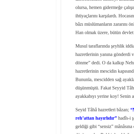
olursa, hemen gidermeğe çalışır
ihtiyaçlarını karşılardı. Hocası
bâzı müslümanların zararını ö
Han olmak üzere, bütün devlet r
Musul taraflarında şeyhlik iddi
hazretlerinin yanına gönderdi 
dönme” dedi. O da kalkıp Nehr
hazretlerinin mescidin kapısın
Bununla, mescidden sağ ayakla
düşünmüştü. Fakat Seyyid Tâhâ h
ayakkabıyı yerine koy! Senin a
Seyid Tâhâ hazretleri bâzan;
“
reh’attan hayırlıdır”
hadîs-i 
geldiği gibi “sensiz” mânâsına 