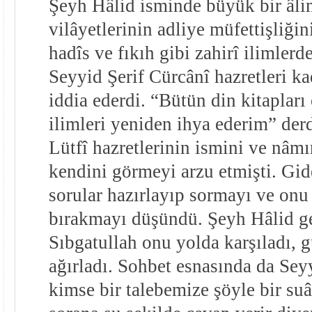
Şeyh Hâlid isminde büyük bir âlim
vilâyetlerinin adliye müfettişliğini
hadîs ve fıkıh gibi zahirî ilimlerd
Seyyid Şerif Cürcânî hazretleri k
iddia ederdi. “Bütün din kitapları
ilimleri yeniden ihya ederim” derd
Lütfî hazretlerinin ismini ve nâmın
kendini görmeyi arzu etmişti. Gid
sorular hazırlayıp sormayı ve on
bırakmayı düşündü. Şeyh Hâlid g
Sıbgatullah onu yolda karşıladı, g
ağırladı. Sohbet esnasında da Sey
kimse bir talebemize şöyle bir suâ