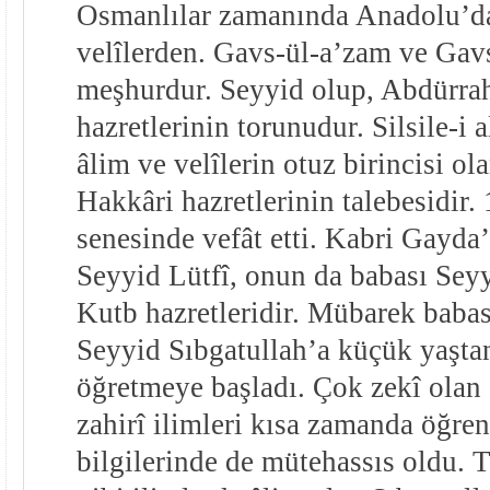
Osmanlılar zamanında Anadolu’d
velîlerden. Gavs-ül-a’zam ve Gavs
meşhurdur. Seyyid olup, Abdürr
hazretlerinin torunudur. Silsile-i
âlim ve velîlerin otuz birincisi ol
Hakkâri hazretlerinin talebesidir.
senesinde vefât etti. Kabri Gayda
Seyyid Lütfî, onun da babası Se
Kutb hazretleridir. Mübarek babas
Seyyid Sıbgatullah’a küçük yaştan
öğretmeye başladı. Çok zekî olan 
zahirî ilimleri kısa zamanda öğre
bilgilerinde de mütehassıs oldu. Te