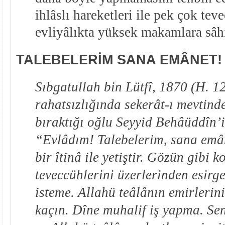
ihlâslı hareketleri ile pek çok te
evliyâlıkta yüksek makamlara sâh
TALEBELERİM SANA EMÂNET!
Sıbgatullah bin Lütfî, 1870 (H. 1
rahatsızlığında sekerât-ı mevtind
bıraktığı oğlu Seyyid Behâüddîn’i
“Evlâdım! Talebelerim, sana emâ
bir îtinâ ile yetiştir. Gözün gibi 
teveccühlerini üzerlerinden esirg
isteme. Allahü teâlânın emirlerin
kaçın. Dîne muhalif iş yapma. Sen