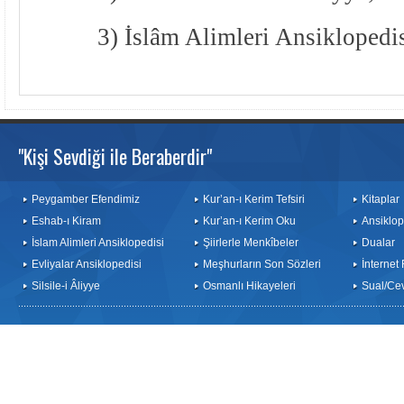
3) İslâm Alimleri Ansiklopedis
"Kişi Sevdiği ile Beraberdir"
Peygamber Efendimiz
Kur’an-ı Kerim Tefsiri
Kitaplar
Eshab-ı Kiram
Kur’an-ı Kerim Oku
Ansiklop
İslam Alimleri Ansiklopedisi
Şiirlerle Menkîbeler
Dualar
Evliyalar Ansiklopedisi
Meşhurların Son Sözleri
İnternet
Silsile-i Âliyye
Osmanlı Hikayeleri
Sual/Ce