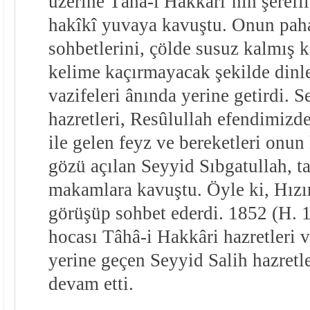
üzerine Tâhâ-i Hakkâri’nin şerefl
hakîkî yuvaya kavuştu. Onun pah
sohbetlerini, çölde susuz kalmış k
kelime kaçırmayacak şekilde dinle
vazifeleri ânında yerine getirdi. 
hazretleri, Resûlullah efendimizde
ile gelen feyz ve bereketleri onun 
gözü açılan Seyyid Sıbgatullah, t
makamlara kavuştu. Öyle ki, Hızır
görüşüp sohbet ederdi. 1852 (H. 
hocası Tâhâ-i Hakkâri hazretleri 
yerine geçen Seyyid Salih hazretl
devam etti.