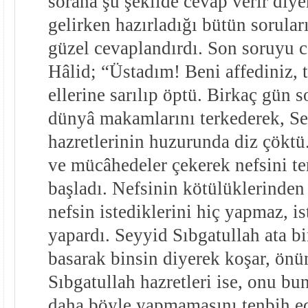
sorana şu şekilde cevap verir diy
gelirken hazırladığı bütün soruları
güzel cevaplandırdı. Son soruyu 
Hâlid; “Üstadım! Beni affediniz, 
ellerine sarılıp öptü. Birkaç gün s
dünyâ makamlarını terkederek, Se
hazretlerinin huzurunda diz çöktü.
ve mücâhedeler çekerek nefsini t
başladı. Nefsinin kötülüklerinden
nefsin istediklerini hiç yapmaz, i
yapardı. Seyyid Sıbgatullah ata bi
basarak binsin diyerek koşar, önün
Sıbgatullah hazretleri ise, onu bu
daha böyle yapmamasını tenbih ed