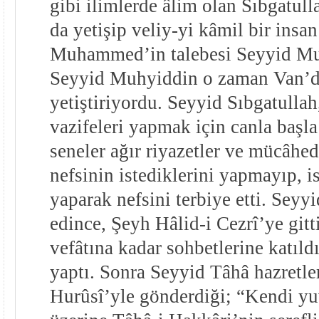
gibi ilimlerde âlim olan Sıbgatull
da yetişip veliy-yi kâmil bir insa
Muhammed’in talebesi Seyyid Muh
Seyyid Muhyiddin o zaman Van’d
yetiştiriyordu. Seyyid Sıbgatullah
vazifeleri yapmak için canla başla
seneler ağır riyazetler ve mücâhed
nefsinin istediklerini yapmayıp, i
yaparak nefsini terbiye etti. Sey
edince, Şeyh Hâlid-i Cezrî’ye git
vefâtına kadar sohbetlerine katıldı
yaptı. Sonra Seyyid Tâhâ hazretl
Hurûsî’yle gönderdiği; “Kendi yu