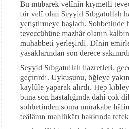
Bu mübarek velînin kıymetli teve
bir velî olan Seyyid Sıbgatullah ha
yetiştirmeye başladı. Sohbetinde 
teveccühüne mazhâr olanın kalbin
muhabbeti yerleşirdi. Dînin emirle
yasaklarından son derece sakımrdı
Seyyid Sıbgatullah hazretleri, gec
geçirirdi. Uykusunu, öğleye yakın
kaylûle yaparak alırdı. Hep kıble
buna son hastalığında dahî çok dik
sohbetinden sonra murakabe hâlin
teâlânın mahlûkâtı hakkında tefek