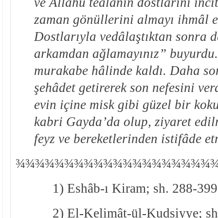
ve Allahü teâlânın dostlarını inci
zaman gönüllerini almayı ihmâl 
Dostlarıyla vedâlaştıktan sonra 
arkamdan ağlamayınız” buyurdu.
murakabe hâlinde kaldı. Daha so
şehâdet getirerek son nefesini verd
evin içine misk gibi güzel bir kok
kabri Gayda’da olup, ziyaret edil
feyz ve bereketlerinden istifâde et
¾
¾
¾¾¾¾¾¾¾¾¾¾¾¾¾¾¾¾¾¾
1) Eshâb-ı Kiram; sh. 288-39
2) El-Kelimât-ül-Kudsiyye; sh