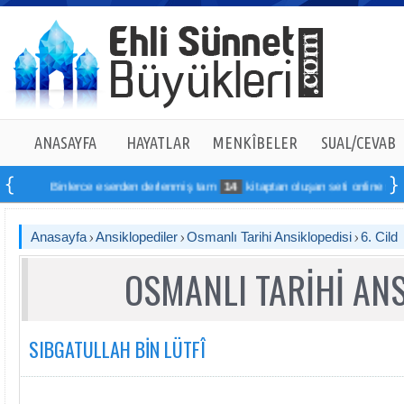
ANASAYFA
HAYATLAR
MENKÎBELER
SUAL/CEVAB
Binlerce eserden derlenmiş tam
14
kitaptan oluşan seti online sipariş vereb
Anasayfa
Ansiklopediler
Osmanlı Tarihi Ansiklopedisi
6. Cild
OSMANLI TARİHİ ANS
SIBGATULLAH BİN LÜTFÎ