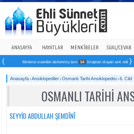
ANASAYFA
HAYATLAR
MENKÎBELER
SUAL/CEVAB
Binlerce eserden derlenmiş tam
14
kitaptan oluşan seti online sipariş 
Anasayfa
Ansiklopediler
Osmanlı Tarihi Ansiklopedisi
6. Cild
OSMANLI TARİHİ ANS
SEYYİD ABDULLAH ŞEMDÎNÎ