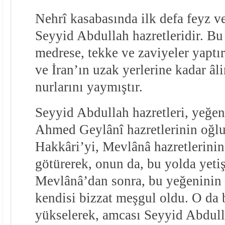
Nehrî kasabasında ilk defa feyz v
Seyyid Abdullah hazretleridir. Bu
medrese, tekke ve zaviyeler yaptır
ve İran’ın uzak yerlerine kadar âl
nurlarını yaymıştır.
Seyyid Abdullah hazretleri, yeğen
Ahmed Geylânî hazretlerinin oğlu
Hakkâri’yi, Mevlânâ hazretlerinin
götürerek, onun da, bu yolda yeti
Mevlânâ’dan sonra, bu yeğeninin 
kendisi bizzat meşgul oldu. O da
yükselerek, amcası Seyyid Abdulla