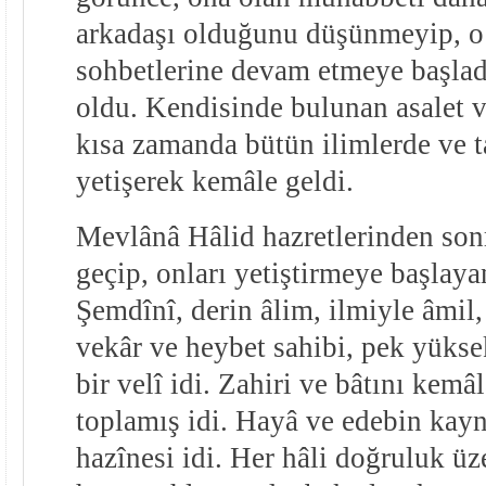
arkadaşı olduğunu düşünmeyip, o 
sohbetlerine devam etmeye başlad
oldu. Kendisinde bulunan asalet v
kısa zamanda bütün ilimlerde ve t
yetişerek kemâle geldi.
Mevlânâ Hâlid hazretlerinden sonr
geçip, onları yetiştirmeye başlay
Şemdînî, derin âlim, ilmiyle âmil, 
vekâr ve heybet sahibi, pek yüksek
bir velî idi. Zahiri ve bâtını kemâ
toplamış idi. Hayâ ve edebin kayn
hazînesi idi. Her hâli doğruluk üze