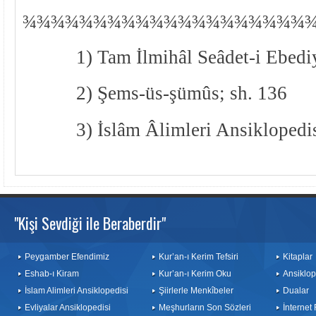
¾
¾
¾¾¾¾¾¾¾¾¾¾¾¾¾¾¾¾¾¾
1) Tam İlmihâl Seâdet-i Ebedi
2) Şems-üs-şümûs; sh. 136
3) İslâm Âlimleri Ansiklopedis
"Kişi Sevdiği ile Beraberdir"
Peygamber Efendimiz
Kur’an-ı Kerim Tefsiri
Kitaplar
Eshab-ı Kiram
Kur’an-ı Kerim Oku
Ansiklop
İslam Alimleri Ansiklopedisi
Şiirlerle Menkîbeler
Dualar
Evliyalar Ansiklopedisi
Meşhurların Son Sözleri
İnternet