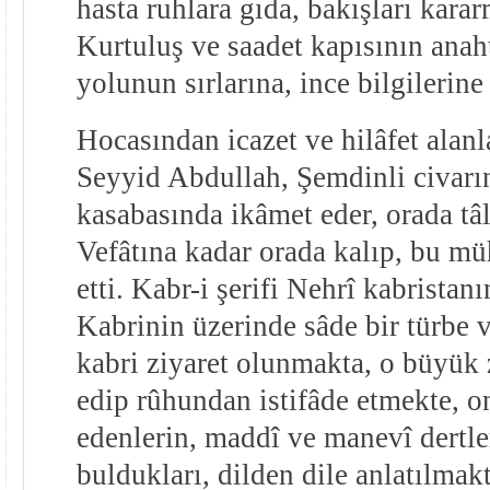
hasta ruhlara gıda, bakışları kararm
Kurtuluş ve saadet kapısının anaht
yolunun sırlarına, ince bilgilerin
Hocasından icazet ve hilâfet alan
Seyyid Abdullah, Şemdinli civarı
kasabasında ikâmet eder, orada tâl
Vefâtına kadar orada kalıp, bu 
etti. Kabr-i şerifi Nehrî kabristanı
Kabrinin üzerinde sâde bir türbe 
kabri ziyaret olunmakta, o büyük z
edip rûhundan istifâde etmekte, o
edenlerin, maddî ve manevî dertl
buldukları, dilden dile anlatılmakt