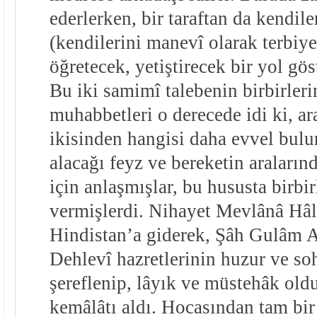
ederlerken, bir taraftan da kendile
(kendilerini manevî olarak terbiye 
öğretecek, yetiştirecek bir yol göst
Bu iki samimî talebenin birbirleri
muhabbetleri o derecede idi ki, ara
ikisinden hangisi daha evvel bulu
alacağı feyz ve bereketin araları
için anlaşmışlar, bu hususta birbir
vermişlerdi. Nihayet Mevlânâ Hâli
Hindistan’a giderek, Şâh Gulâm A
Dehlevî hazretlerinin huzur ve soh
şereflenip, lâyık ve müstehâk oldu
kemâlâtı aldı. Hocasından tam bir 