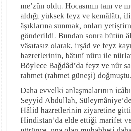
me’zûn oldu. Hocasının tam ve mu
aldığı yüksek feyz ve kemâlâtı, i
âşıklarına sunmak, onları yetişti
gönderildi. Bundan sonra bütün âl
vâsıtasız olarak, irşâd ve feyz k
hazretlerinin, bâtınî nûru ile nûr
Böylece Bağdâd’da feyz ve nûr sa
rahmet (rahmet güneşi) doğmuştu
Daha evvelki anlaşmalarının icâbı
Seyyid Abdullah, Süleymâniye’d
Hâlid hazretlerinin ziyaretine git
Hindistan’da elde ettiği marifet v
görünce, ona olan muhabbeti daha 