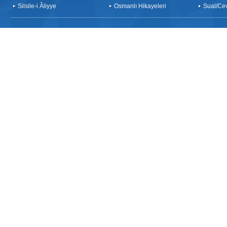
Silsile-i Âliyye
Osmanlı Hikayeleri
Sual/Ce