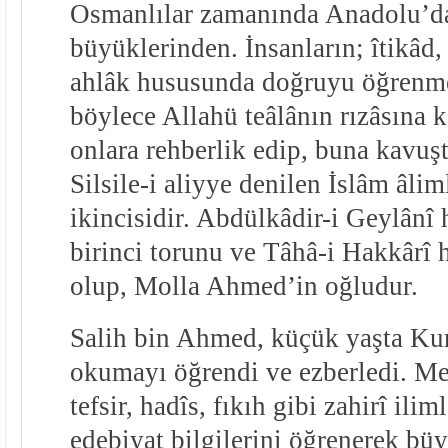
Osmanlılar zamanında Anadolu’da
büyüklerinden. İnsanların; îtikâd,
ahlâk hususunda doğruyu öğrenme
böylece Allahü teâlânın rızâsına 
onlara rehberlik edip, buna kavuş
Silsile-i aliyye denilen İslâm âlim
ikincisidir. Abdülkâdir-i Geylânî 
birinci torunu ve Tâhâ-i Hakkârî h
olup, Molla Ahmed’in oğludur.
Salih bin Ahmed, küçük yaşta Kur
okumayı öğrendi ve ezberledi. Me
tefsir, hadîs, fıkıh gibi zahirî ili
edebiyat bilgilerini öğrenerek büy