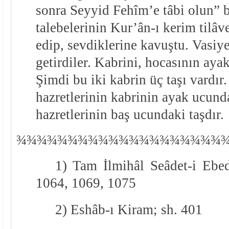
sonra Seyyid Fehîm’e tâbi olun” 
talebelerinin Kur’ân-ı kerim tilâve
edip, sevdiklerine kavuştu. Vasiye
getirdiler. Kabrini, hocasının aya
Şimdi bu iki kabrin üç taşı vardı
hazretlerinin kabrinin ayak ucund
hazretlerinin baş ucundaki taşdır.
¾
¾
¾¾¾¾¾¾¾¾¾¾¾¾¾¾¾¾¾¾
1) Tam İlmihâl Seâdet-i Ebed
1064, 1069, 1075
2) Eshâb-ı Kiram; sh. 401