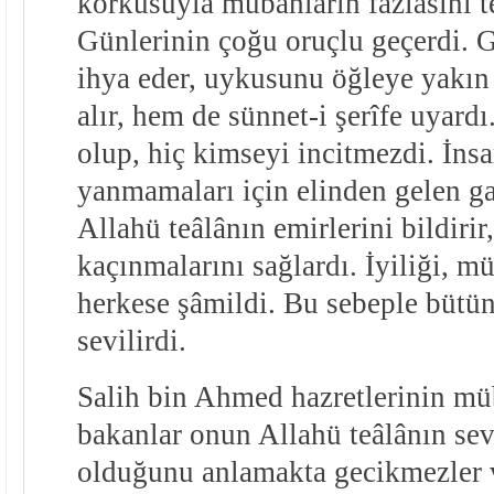
korkusuyla mubahların fazlasını t
Günlerinin çoğu oruçlu geçerdi. G
ihya eder, uykusunu öğleye yakın
alır, hem de sünnet-i şerîfe uyard
olup, hiç kimseyi incitmezdi. İn
yanmamaları için elinden gelen gay
Allahü teâlânın emirlerini bildirir
kaçınmalarını sağlardı. İyiliği, m
herkese şâmildi. Bu sebeple bütün
sevilirdi.
Salih bin Ahmed hazretlerinin m
bakanlar onun Allahü teâlânın sev
olduğunu anlamakta gecikmezler 