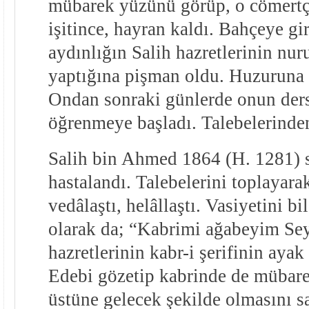
mübarek yüzünü görüp, o cömertçe
işitince, hayran kaldı. Bahçeye g
aydınlığın Salih hazretlerinin nu
yaptığına pişman oldu. Huzuruna v
Ondan sonraki günlerde onun dersl
öğrenmeye başladı. Talebelerinde
Salih bin Ahmed 1864 (H. 1281) 
hastalandı. Talebelerini toplayarak
vedâlaştı, helâllaştı. Vasiyetini bil
olarak da; “Kabrimi ağabeyim Se
hazretlerinin kabr-i şerifinin ayak
Edebi gözetip kabrinde de mübare
üstüne gelecek şekilde olmasını s