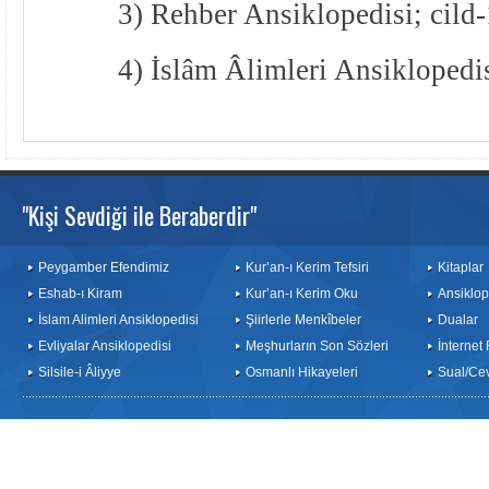
3) Rehber Ansiklopedisi; cild-
4) İslâm Âlimleri Ansiklopedis
"Kişi Sevdiği ile Beraberdir"
Peygamber Efendimiz
Kur’an-ı Kerim Tefsiri
Kitaplar
Eshab-ı Kiram
Kur’an-ı Kerim Oku
Ansiklop
İslam Alimleri Ansiklopedisi
Şiirlerle Menkîbeler
Dualar
Evliyalar Ansiklopedisi
Meşhurların Son Sözleri
İnternet
Silsile-i Âliyye
Osmanlı Hikayeleri
Sual/Ce