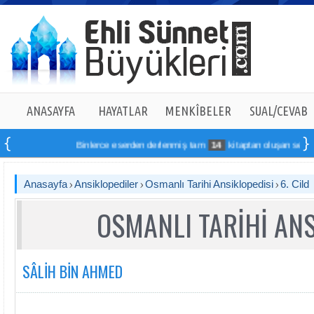
ANASAYFA
HAYATLAR
MENKÎBELER
SUAL/CEVAB
Binlerce eserden derlenmiş tam
14
kitaptan oluşan seti online s
Anasayfa
Ansiklopediler
Osmanlı Tarihi Ansiklopedisi
6. Cild
OSMANLI TARİHİ ANS
SÂLİH BİN AHMED