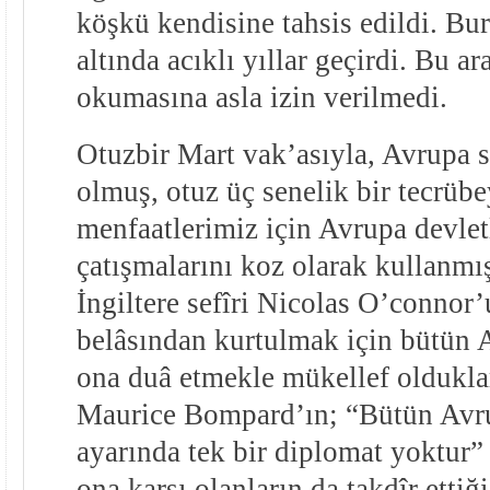
köşkü kendisine tahsis edildi. Bur
altında acıklı yıllar geçirdi. Bu a
okumasına asla izin verilmedi.
Otuzbir Mart vak’asıyla, Avrupa 
olmuş, otuz üç senelik bir tecrübe
menfaatlerimiz için Avrupa devletl
çatışmalarını koz olarak kullanmış,
İngiltere sefîri Nicolas O’connor’
belâsından kurtulmak için bütün A
ona duâ etmekle mükellef olduklar
Maurice Bompard’ın; “Bütün Avr
ayarında tek bir diplomat yoktur”
ona karşı olanların da takdîr etti