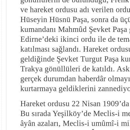
ve hareket ordusu adı verilen ord
Hüseyin Hüsnü Paşa, sonra da üç
kumandanı Mahmûd Şevket Paşa ge
Edirne’deki ikinci ordu ile de tem
katılması sağlandı. Hareket ordu
geldiğinde Şevket Turgut Paşa k
Trakya gönüllüleri de katıldı. Ask
gerçek durumdan haberdâr olmayı
kurtarmaya geldiklerini zannediyo
Hareket ordusu 22 Nisan 190
9’
da
Bu sırada Yeşilköy’de Meclis-i m
âyân azaları, Meclis-i umûmî-i mil