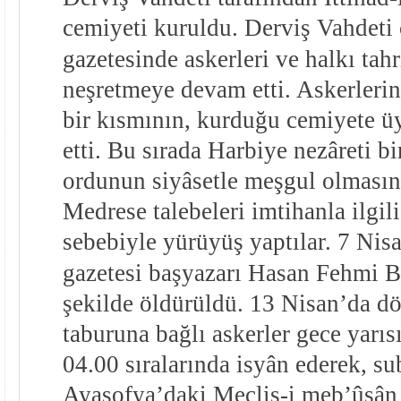
cemiyeti kuruldu. Derviş Vahdeti
gazetesinde askerleri ve halkı tahr
neşretmeye devam etti. Askerleri
bir kısmının, kurduğu cemiyete ü
etti. Bu sırada Harbiye nezâreti b
ordunun siyâsetle meşgul olmasın
Medrese talebeleri imtihanla ilgili
sebebiyle yürüyüş yaptılar. 7 Ni
gazetesi başyazarı Hasan Fehmi Be
şekilde öldürüldü. 13 Nisan’da d
taburuna bağlı askerler gece yarıs
04.00 sıralarında isyân ederek, sub
Ayasofya’daki Meclis-i meb’ûsân