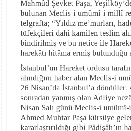
Mahmûd Şevket Paşa, Yeşilköy’de 
bulunan Meclis-i umûmî-i millî rei
telgrafta; “Yıldız me’murları, had
tüfekçileri dahi kamilen teslim al
bindirilmiş ve bu netice ile Hare
harekâtı hitâma ermiş bulunduğu a
İstanbul’un Hareket ordusu tarafı
alındığını haber alan Meclis-i umû
26 Nisan’da İstanbul’a döndüler.
sonradan yanmış olan Adliye nezâ
Nisan Salı günü Meclis-i umûmî-i 
Ahmed Muhtar Paşa kürsüye gele
kararlaştırıldığı gibi Pâdişâh’ın hal