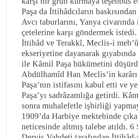
karşı bir grub kurmaya teşebbüs 
Paşa da İttihâdcıların baskısından
Avcı taburlarını, Yanya civarında
çetelerine karşı göndermek istedi.
İttihâd ve Terakkî, Meclis-i meb’
ekseriyetine dayanarak gıyabında 
ile Kâmil Paşa hükümetini düşürdü
Abdülhamîd Han Meclis’in karârı
Paşa’nın istifasını kabul etti ve 
Paşa’yı sadrâzamlığa getirdi. Kâm
sonra muhalefetle işbirliği yapma
1909’da Harbiye mektebinde çıkan
neticesinde altmış talebe atıldı. 6
Derviş Vahdeti tarafından İttihâ