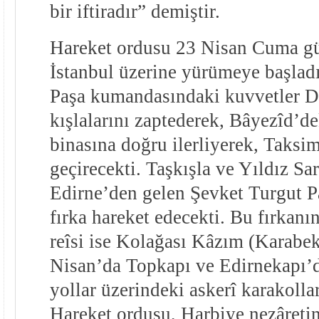
bir iftiradır” demiştir.
Hareket ordusu 23 Nisan Cuma gü
İstanbul üzerine yürümeye başla
Paşa kumandasındaki kuvvetler 
kışlalarını zaptederek, Bâyezîd’de
binasına doğru ilerliyerek, Taksim
geçirecekti. Taşkışla ve Yıldız Sar
Edirne’den gelen Şevket Turgut 
fırka hareket edecekti. Bu fırkanı
reîsi ise Kolağası Kâzım (Karabek
Nisan’da Topkapı ve Edirnekapı’d
yollar üzerindeki askerî karakollar
Hareket ordusu, Harbiye nezâretini