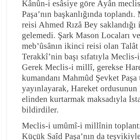
Kânûn-i esâsiye göre Âyân meclis
Paşa’nın başkanlığında toplandı.
reisi Ahmed Rızâ Bey saklandığı i
gelemedi. Şark Mason Locaları ve
meb’ûsânın ikinci reisi olan Talât
Terakkî’nin başı sıfatıyla Meclis-
Gerek Meclis-i millî, gerekse Har
kumandanı Mahmûd Şevket Paşa t
yayınlayarak, Hareket ordusunun P
elinden kurtarmak maksadıyla İsta
bildirdiler.
Meclis-i umûmî-i millînin toplant
Küçük Saîd Paşa’nın da teşvikiyle