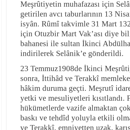
Meşrûtiyetin muhafazası için Selâ
getirilen avcı taburlarının 13 Nis
isyân. Rûmî takvimle 31 Mart 13
için Otuzbir Mart Vak’ası diye bil
bahanesi ile sultan İkinci Abdülh
indirilerek Selânik’e gönderildi.
23 Temmuz
1908de İkinci Meşrûti
sonra, İttihâd ve Terakkî memlek
hâkim duruma geçti. Meşrutî idare
yetki ve mesuliyetleri kısıtlandı.
hükümetlerde vazife almaktan ço
baskı ve tehdîd yoluyla etkili olm
ve Terakkî, emniyetten uzak, karı