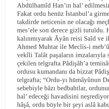
Abdülhamîd Han’ın hal’ edilmesine
Fakat ordu henüz İstanbul’a girme
takdirde neticenin ne olacağı meç
mes’ele son derece gizli tutuldu. 
kalınmıyarak Âyân reisi Saîd ve ik
Ahmed Muhtar ile Meclis-i meb’ûs
vekîli Talât paşaların imzalarıyl
çekilen telgrafta Pâdişâh’a teminâ
ordusu kumandanı da bizzat Pâdiş
telgrafta; “Ordu-yı hümâyûnun De
sebebiyle bâzı bedbahtlar, ordunun
hal’ edeceği havadisini neşrediyo
hâşâ, ordu böyle bir şeyi aslâ ka