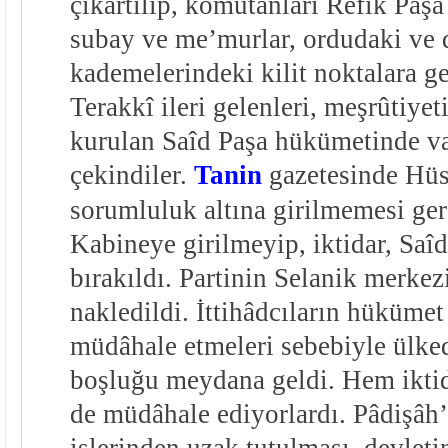
çıkartılıp, komutanları Refik Paşa 
subay ve me’murlar, ordudaki ve 
kademelerindeki kilit noktalara get
Terakkî ileri gelenleri, meşrûtiyet
kurulan Saîd Paşa hükümetinde v
çekindiler.
Tanin
gazetesinde Hüs
sorumluluk altına girilmemesi ger
Kabineye girilmeyip, iktidar, Saî
bırakıldı. Partinin Selanik merkez
nakledildi. İttihâdcıların hükümet 
müdâhale etmeleri sebebiyle ülked
boşluğu meydana geldi. Hem iktid
de müdâhale ediyorlardı. Pâdişâh’
işlerinden uzak tutulması, devleti