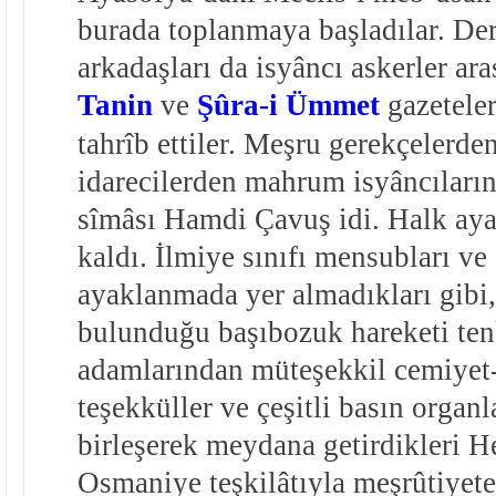
burada toplanmaya başladılar. Der
arkadaşları da isyâncı askerler ara
Tanin
ve
Şûra-i Ümmet
gazeteler
tahrîb ettiler. Meşru gerekçelerden
idarecilerden mahrum isyâncıları
sîmâsı Hamdi Çavuş idi. Halk ay
kaldı. İlmiye sınıfı mensubları ve
ayaklanmada yer almadıkları gibi,
bulunduğu başıbozuk hareketi tenkî
adamlarından müteşekkil cemiyet-i
teşekküller ve çeşitli basın organl
birleşerek meydana getirdikleri He
Osmaniye teşkilâtıyla meşrûtiyete