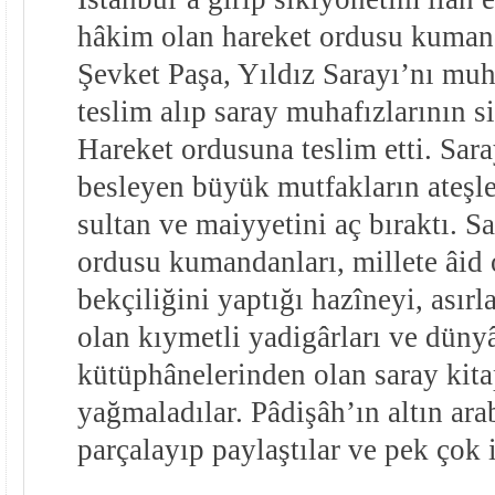
hâkim olan hareket ordusu kum
Şevket Paşa, Yıldız Sarayı’nı muha
teslim alıp saray muhafızlarının si
Hareket ordusuna teslim etti. Sara
besleyen büyük mutfakların ateşle
sultan ve maiyyetini aç bıraktı. S
ordusu kumandanları, millete âid 
bekçiliğini yaptığı hazîneyi, asır
olan kıymetli yadigârları ve düny
kütüphânelerinden olan saray kita
yağmaladılar. Pâdişâh’ın altın ara
parçalayıp paylaştılar ve pek çok 