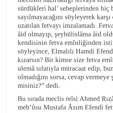
sürdükleri hal’ sebeplerinden hiç 
sayılmayacağını söyleyerek karşı 
uzatılan fetvayı imzalamadı. Fet
âid olmayıp, şeyhülislâma âid ol
kendisinin fetva emînliğinden istif
söyleyince, Elmalılı Hamdi Efend
kızarsın? Bir kimse size fetva emîni
ulemâ sıfatıyla müracaat edip, bu
olmadığını sorsa, cevap vermeye 
misiniz?” dedi.
Bu sırada meclis reîsi Ahmed Rızâ
meb’ûsu Mustafa Âsım Efendi fet