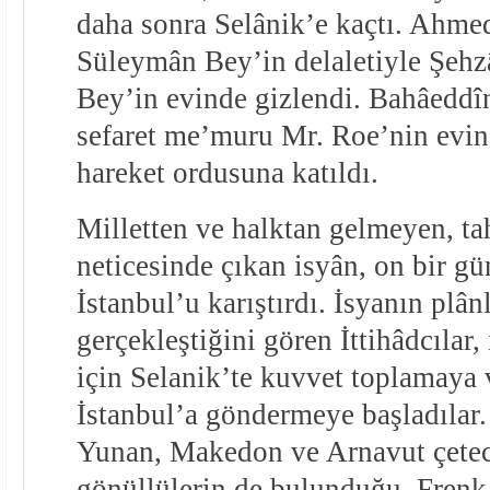
daha sonra Selânik’e kaçtı. Ahmed
Süleymân Bey’in delaletiyle Şehz
Bey’in evinde gizlendi. Bahâeddîn
sefaret me’muru Mr. Roe’nin evin
hareket ordusuna katıldı.
Milletten ve halktan gelmeyen, tah
neticesinde çıkan isyân, on bir g
İstanbul’u karıştırdı. İsyanın plân
gerçekleştiğini gören İttihâdcılar,
için Selanik’te kuvvet toplamaya v
İstanbul’a göndermeye başladılar.
Yunan, Makedon ve Arnavut çeteci
gönüllülerin de bulunduğu, Frenk 