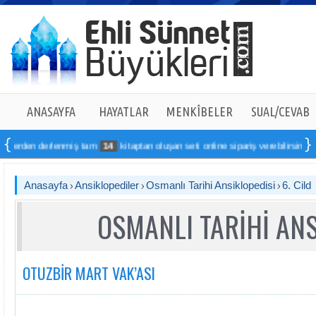
ANASAYFA
HAYATLAR
MENKÎBELER
SUAL/CEVAB
rlenmiş tam
14
kitaptan oluşan seti online sipariş verebilirsiniz
Anasayfa
Ansiklopediler
Osmanlı Tarihi Ansiklopedisi
6. Cild
OSMANLI TARİHİ ANS
OTUZBİR MART VAK’ASl