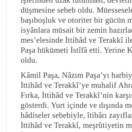
düşmesine sebeb oldu. Müessesele
başıboşluk ve otoriter bir gücün 
isyânlara müsait bir zemin hazırla
mes’elesinde İttihâd ve Terakkî i
Paşa hükümeti İstîfâ etti. Yerine
oldu.
Kâmil Paşa, Nâzım Paşa’yı harbiye
İttihâd ve Terakkî’ye muhalif Ahra
Fırka, İttihâd ve Terakkî’nin karşı
gösterdi. Yurt içinde ve dışında m
hâdiseler sebebiyle, îtibârı zayıf
İttihâd ve Terakkî, meşrûtiyetin 