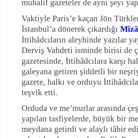
muhalif gazeteler de aynı şeyi ya
Vaktiyle Paris’e kaçan Jön Türkl
İstanbul’a dönerek çıkardığı
Mîz
İttihâdcıların aleyhinde yazılar ya
Derviş Vahdeti isminde birisi de 
gazetesinde, İttihâdcılara karşı ha
galeyana getiren şiddetli bir neşri
gazete, halkı ve orduyu İttihâdcıla
teşvik etti.
Orduda ve me’murlar arasında çeşi
yapılan tasfiyelerde, büyük bir m
meydana getirdi ve alaylı tâbir ed