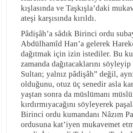
kışlasında ve Taşkışla’daki mukav
ateşi karşısında kırıldı.
Pâdişâh’a sâdık Birinci ordu subay
Abdülhamîd Han’a gelerek Harek
dağıtmak için izin istediler. Bu ku
zamanda dağıtacaklarını söyleyip ı
Sultan; yalnız pâdişâh” değil, ay
olduğunu, otuz üç senedir asla k
yaştan sonra da müslümanı müsl
kırdırmıyacağını söyleyerek paşal
Birinci ordu kumandanı Nâzım Pa
ordusuna kat’iyen mukavemet etm