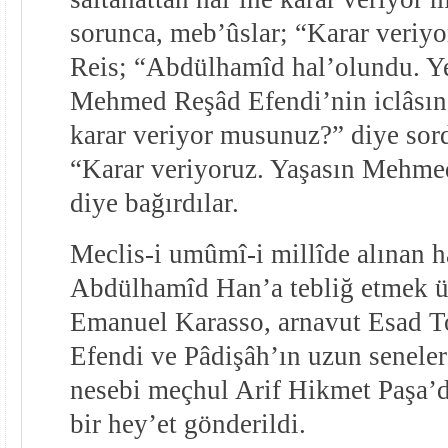
sorunca, meb’ûslar; “Karar veriyor
Reis; “Abdülhamîd hal’
olundu. Y
Mehmed Reşâd Efendi’nin iclâsına
karar veriyor musunuz?” diye sord
“Karar veriyoruz. Yaşasın Mehm
diye bağırdılar.
Meclis-i umûmî-i millîde alınan ha
Abdülhamîd Han’a tebliğ etmek ü
Emanuel Karasso, arnavut Esad T
Efendi ve Pâdişâh’ın uzun seneler
nesebi meçhul Arif Hikmet Paşa’
bir hey’et gönderildi.