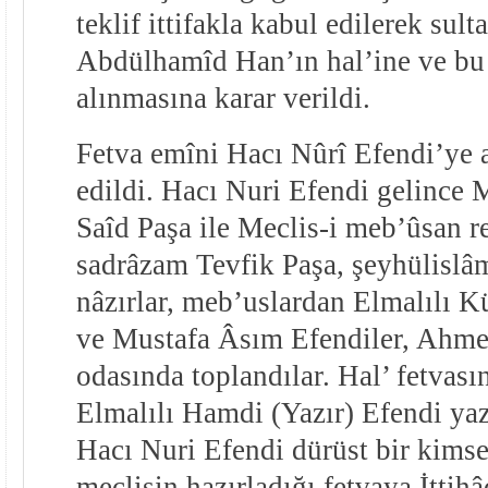
teklif ittifakla kabul edilerek sult
Abdülhamîd Han’ın hal’ine ve bu
alınmasına karar verildi.
Fetva emîni Hacı Nûrî Efendi’ye
edildi. Hacı Nuri Efendi gelince M
Saîd Paşa ile Meclis-i meb’ûsan r
sadrâzam Tevfik Paşa, şeyhülislâ
nâzırlar, meb’uslardan Elmalılı 
ve Mustafa Âsım Efendiler, Ahme
odasında toplandılar. Hal’ fetvas
Elmalılı Hamdi (Yazır) Efendi yaz
Hacı Nuri Efendi dürüst bir kimse
meclisin hazırladığı fetvaya İttihâd