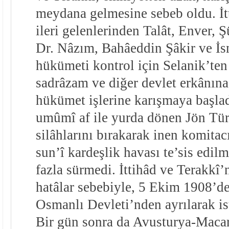
meydana gelmesine sebeb oldu. İt
ileri gelenlerinden Talât, Enver, 
Dr. Nâzım, Bahâeddin Şâkir ve İs
hükümeti kontrol için Selanik’ten 
sadrâzam ve diğer devlet erkânın
hükümet işlerine karışmaya başladı
umûmî af ile yurda dönen Jön Tür
silâhlarını bırakarak inen komitacı
sun’î kardeşlik havası te’sis edilm
fazla sürmedi. İttihâd ve Terakkî’
hatâlar sebebiyle
, 5 Ekim 1908’de
Osmanlı Devleti’nden ayrılarak isti
Bir gün sonra da Avusturya-Macar