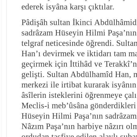
ederek isyâna karşı çıktılar.
Pâdişâh sultan İkinci Abdülhâmid
sadrâzam Hüseyin Hilmi Paşa’nın 
telgraf neticesinde öğrendi. Sult
Han’ı devirmek ve iktidarı tam ma
geçirmek için İttihâd ve Terakkî’n
gelişti. Sultan Abdülhamîd Han, m
merkezi ile irtibat kurarak isyânı
âsîlerin isteklerini öğrenmeye çalı
Meclis-i meb’ûsâna gönderdikleri
Hüseyin Hilmi Paşa’nın sadrâzaml
Nâzım Paşa’nın harbiye nâzırı ol
ordudan tasfiye edilen alaylı suba