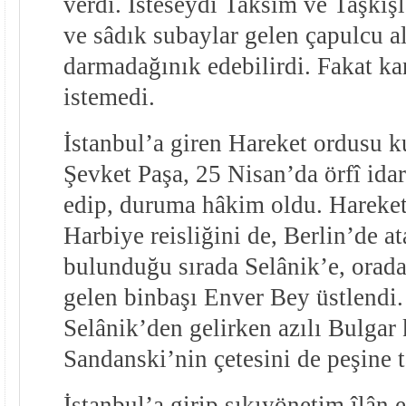
verdi. İsteseydi Taksim ve Taşkışl
ve sâdık subaylar gelen çapulcu al
darmadağınık edebilirdi. Fakat k
istemedi.
İstanbul’a giren Hareket ordus
Şevket Paşa, 25 Nisan’da örfî idar
edip, duruma hâkim oldu. Hareket
Harbiye reisliğini de, Berlin’de at
bulunduğu sırada Selânik’e, orada
gelen binbaşı Enver Bey üstlendi
Selânik’den gelirken azılı Bulgar
Sandanski’nin çetesini de peşine t
İstanbul’a girip sıkıyönetim îlân