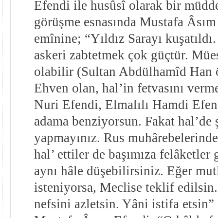
Efendi ile husûsî olarak bir müdd
görüşme esnasında Mustafa Âsım 
emînine; “Yıldız Sarayı kuşatıldı
askeri zabtetmek çok güçtür. Mües
olabilir (Sultan Abdülhamîd Han ö
Ehven olan, hal’in fetvasını verm
Nuri Efendi, Elmalılı Hamdi Efend
adama benziyorsun. Fakat hal’de 
yapmayınız. Rus muhârebelerinde
hal’ ettiler de başımıza felâketler 
aynı hâle düşebilirsiniz. Eğer mutl
isteniyorsa, Meclise teklif edilsi
nefsini azletsin. Yâni istifa etsin