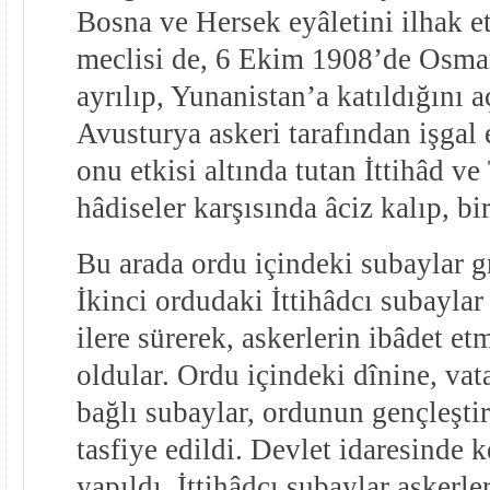
Bosna ve Hersek eyâletini ilhak ett
meclisi de, 6 Ekim 1908’de Osma
ayrılıp, Yunanistan’a katıldığını a
Avusturya askeri tarafından işgal
onu etkisi altında tutan İttihâd ve
hâdiseler karşısında âciz kalıp, b
Bu arada ordu içindeki subaylar gr
İkinci ordudaki İttihâdcı subaylar
ilere sürerek, askerlerin ibâdet e
oldular. Ordu içindeki dînine, vat
bağlı subaylar, ordunun gençleştir
tasfiye edildi. Devlet idaresinde k
yapıldı. İttihâdcı subaylar askerle