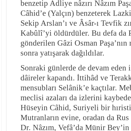
benzetip Adliye nâzırı Nâzım Paş
Câhid’e (Yalçın) benzeterek Laz
Sekip Arslan’ı ve Âsâr-ı Tevfik zı
Kabûlî’yi öldürdüler. Bu defa da 
gönderilen Gâzi Osman Paşa’nın 
sonra yatışarak dağıldılar.
Sonraki günlerde de devam eden i
dâireler kapandı. İttihâd ve Tera
mensubları Selânik’e kaçtılar. Me
meclisi azaları da izlerini kaybede
Hüseyin Câhid, Suriyeli bir hırist
Mutranların evine, oradan da Rus e
Dr. Nâzım, Vefâ’da Münir Bey’in 