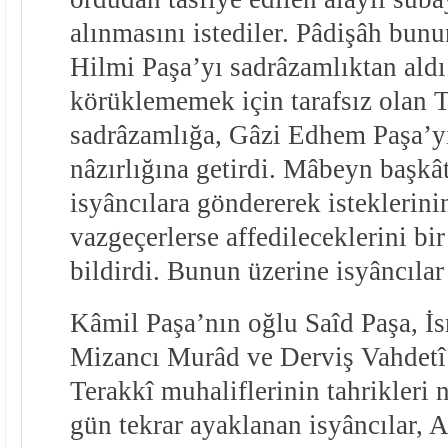
alınmasını istediler. Pâdişâh bun
Hilmi Paşa’yı sadrâzamlıktan aldı.
körüklememek için tarafsız olan T
sadrâzamlığa, Gâzi Edhem Paşa’y
nâzırlığına getirdi. Mâbeyn başkâ
isyâncılara göndererek isteklerini
vazgeçerlerse affedileceklerini bi
bildirdi. Bunun üzerine isyâncılar 
Kâmil Paşa’nın oğlu Saîd Paşa, İ
Mizancı Murâd ve Derviş Vahdetî 
Terakkî muhaliflerinin tahrikleri n
gün tekrar ayaklanan isyâncılar,