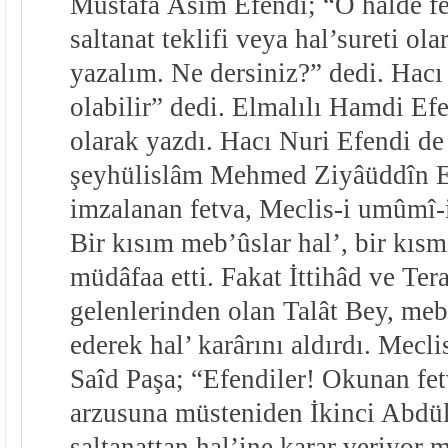
Mustafa Âsım Efendi; “O hâlde fet
saltanat teklifi veya hal’sureti ola
yazalım. Ne dersiniz?” dedi. Hacı
olabilir” dedi. Elmalılı Hamdi Efe
olarak yazdı. Hacı Nuri Efendi de
şeyhülislâm Mehmed Ziyâüddîn Ef
imzalanan fetva, Meclis-i umûmî-i
Bir kısım meb’ûslar hal’, bir kısmı 
müdâfaa etti. Fakat İttihâd ve Tera
gelenlerinden olan Talât Bey, meb
ederek hal’ karârını aldırdı. Mecl
Saîd Paşa; “Efendiler! Okunan fet
arzusuna müsteniden İkinci Abdül
saltanattan hal’ine karar veriyor