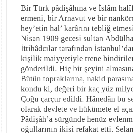
Bir Türk pâdişâhına ve İslâm halîf
ermeni, bir Arnavut ve bir nankör
hey’etin hal’ karârını tebliğ etme
Nisan 1909 gecesi sultan Abdül
İttihâdcılar tarafından İstanbul’da
kişilik maiyyetiyle trene bindiril
gönderildi. Hiç bir şeyini almasın
Bütün topraklarına, nakid parasına
kondu ki, değeri bir kaç yüz milyo
Çoğu çarçur edildi. Hânedân bu 
olarak devlete ve hükümete el açar
Pâdişâh’a sürgünde henüz evlenme
oğullarının ikisi refakat etti. Sela