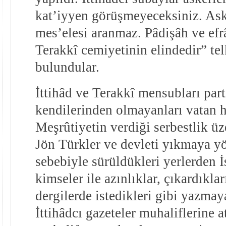
kat’iyyen görüşmeyeceksiniz. Ask
mes’elesi aranmaz. Pâdişâh ve efrâ
Terakkî cemiyetinin elindedir” tel
bulundular.
İttihâd ve Terakkî mensubları par
kendilerinden olmayanları vatan hâi
Meşrûtiyetin verdiği serbestlik ü
Jön Türkler ve devleti yıkmaya yön
sebebiyle sürüldükleri yerlerden 
kimseler ile azınlıklar, çıkardıklar
dergilerde istedikleri gibi yazmaya
İttihâdcı gazeteler muhaliflerine 