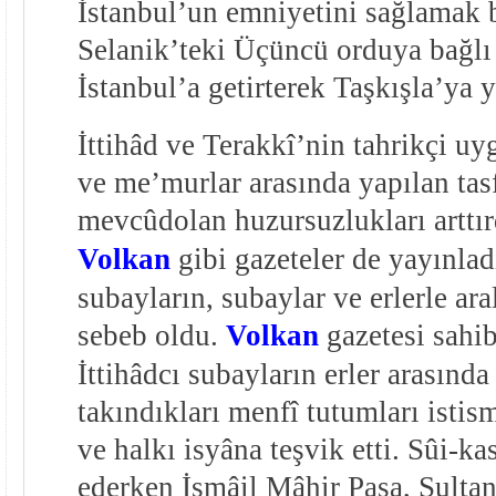
İstanbul’un emni
yetini sağlamak 
Selanik’teki Üçüncü orduya bağlı 
İstanbul’a getirterek Taşkışla’ya y
İttihâd ve Terakkî’nin tahrikçi uy
ve me’murlar arasında yapılan tasf
mevcûdolan huzursuzlukları arttır
Volkan
gibi gazeteler de yayınladı
subayların, subaylar ve erlerle ara
sebeb oldu.
Volkan
gazetesi sahib
İttihâdcı subayların erler arasında
takındıkları menfî tutumları istis
ve halkı isyâna teşvik etti. Sûi-kas
ederken İsmâil Mâhir Paşa, Sult