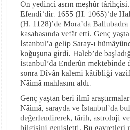
On yedinci asrın meşhûr târihçisi
Efendi’dir. 1655 (H. 1065)’de Ha
(H. 1128)’de Mora’da Ballubadra 
kasabasında vefât etti. Genç yaşt
İstanbul’a gelip Saray-ı hümâyûnd
koğuşuna girdi. Haleb’de başladığı
İstanbul’da Enderûn mektebinde d
sonra Dîvân kalemi kâtibliği vazif
Nâimâ mahlasını aldı.
Genç yaştan beri ilmî araştırmala
Nâimâ, sarayda ve İstanbul’da bu
değerlendirerek, târih, astroloji v
bilgisini genişletti. Bu gayretleri