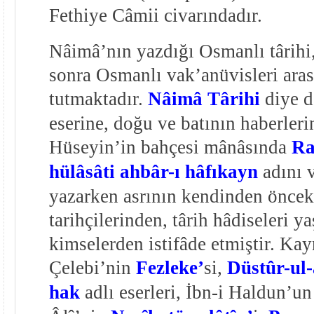
Fethiye Câmii civarındadır.
Nâimâ’nın yazdığı Osmanlı târihi
sonra Osmanlı vak’anüvisleri aras
tutmaktadır.
Nâimâ Târihi
diye d
eserine, doğu ve batının haberleri
Hüseyin’in bahçesi mânâsında
Ra
hülâsâti ahbâr-ı hâfıkayn
adını v
yazarken asrının kendinden önce
tarihçilerinden, târih hâdiseleri y
kimselerden istifâde etmiştir. Kay
Çelebi’nin
Fezleke’
si,
Düstûr-ul
hak
adlı eserleri, İbn-i Haldun’u