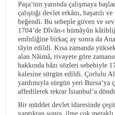
Paşa’nın yanında çalışmaya başla
çalıştığı devlet erkânı, başarılı ve
beğendi. Bu sebeple güven ve sev
1704’de Dîvân-ı hümâyûn kâtibliğ
emînliğine birkaç ay sonra da An
tâyin edildi. Kısa zamanda yükse
alan Nâimâ, rivayete göre zamanın
hakkında bâzı sözleri sebebiyle 
kalesine sürgün edildi. Çorlulu Al
yardımıyla sürgün yeri Bursa’ya ç
affedilerek tekrar İstanbul’a dönd
Bir müddet devlet idaresinde çeşit
yaptıktan sonra, ilme çok merakl