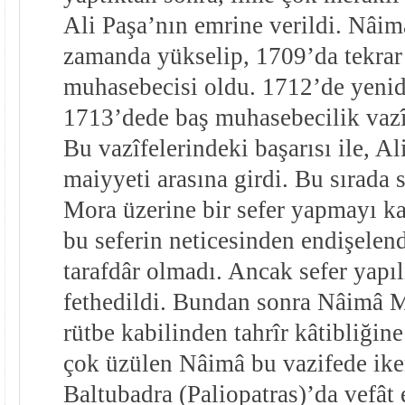
Ali Paşa’nın emrine verildi. Nâi
zamanda yükselip, 1709’da tekra
muhasebecisi oldu. 1712’de yenid
1713’dede baş muhasebecilik vazîf
Bu vazîfelerindeki başarısı ile, Al
maiyyeti arasına girdi. Bu sırada 
Mora üzerine bir sefer yapmayı ka
bu seferin neticesinden endişelend
tarafdâr olmadı. Ancak sefer yapı
fethedildi. Bundan sonra Nâimâ M
rütbe kabilinden tahrîr kâtibliğine
çok üzülen Nâimâ bu vazifede ik
Baltubadra (Paliopatras)’da vefât 