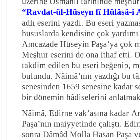
üzerine Osmanlı târihinde meşhur 
“Ravdat-ül-Hüseyn fî Hülâsâ-i 
adlı eserini yazdı. Bu eseri yazma
hususlarda kendisine çok yardım
Amcazade Hüseyin Paşa’ya çok mi
Meşhur eserini de ona ithaf etti. 
takdim edilen bu eseri beğenip, m
bulundu. Nâimâ’nın yazdığı bu târ
senesinden 1659 senesine kadar s
bir dönemin hâdiselerini anlatmak
Nâimâ, Edirne vak’asına kadar
Am
Paşa’nın maiyyetinde çalıştı. Edi
sonra Dâmâd Molla Hasan Paşa v