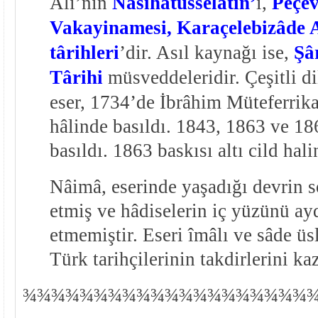
Âlî’nin
Nasîhatüsselâtîn’
i,
Peçev
Vakayinamesi,
Karaçelebizâde A
târihleri
’dir. Asıl kaynağı ise,
Şâ
Târihi
müsveddeleridir. Çeşitli di
eser, 1734’de İbrâhim Müteferrika 
hâlinde basıldı. 1843, 1863 ve 18
basıldı. 1863 baskısı altı cild hali
Nâimâ, eserinde yaşadığı devrin so
etmiş ve hâdiselerin iç yüzünü ay
etmemiştir. Eseri îmâlı ve sâde ü
Türk tarihçilerinin takdirlerini ka
¾
¾
¾¾¾¾¾¾¾¾¾¾¾¾¾¾¾¾¾¾