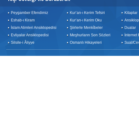
Peygamber Efendimiz
Kur’an-ı Kerim Tefsiri
Kitaplar
Eshab-ı Kiram
Kur’an-ı Kerim Oku
Ansiklop
İslam Alimleri Ansiklopedisi
Şiirlerle Menkîbeler
Dualar
Evliyalar Ansiklopedisi
Meşhurların Son Sözleri
İnternet
Silsile-i Âliyye
Osmanlı Hikayeleri
Sual/Ce