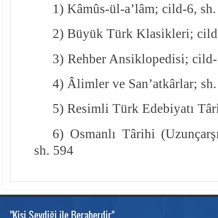
1) Kâmûs-ül-a’lâm; cild-6, sh
2) Büyük Türk Klasikleri; cild
3)
Rehber Ansiklopedisi; cild-
4) Âlimler ve San’atkârlar; sh
5) Resimli Türk Edebiyatı Târi
6)
Osmanlı Târihi (Uzunçarşıl
sh. 594
"Kişi Sevdiği ile Beraberdir"