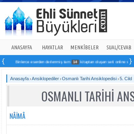
ANASAYFA
HAYATLAR
MENKÎBELER
SUAL/CEVAB
Binlerce eserden derlenmiş tam
14
kitaptan oluşan seti online sipariş vereb
Anasayfa
Ansiklopediler
Osmanlı Tarihi Ansiklopedisi
5. Cild
OSMANLI TARİHİ ANS
NÂİMÂ