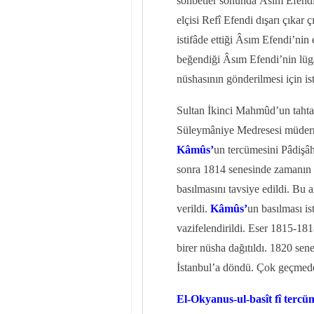
sohbetler sonunda Âsım Efendi’
elçisi Refî Efendi dışarı çıkar
istifâde ettiği Âsım Efendi’nin 
beğendiği Âsım Efendi’nin lügat
nüshasının gönderilmesi için i
Sultan İkinci Mahmûd’un tahta 
Süleymâniye Medresesi müderrisl
Kâmûs’
un tercümesini Pâdişâh
sonra 1814 senesinde zamanın ş
basılmasını tavsiye edildi. Bu
verildi.
Kâmûs’
un basılması i
vazifelendirildi. Eser 1815-181
birer nüsha dağıtıldı. 1820 se
İstanbul’a döndü. Çok geçmede
El-Okyanus-ul-basît fî tercüm