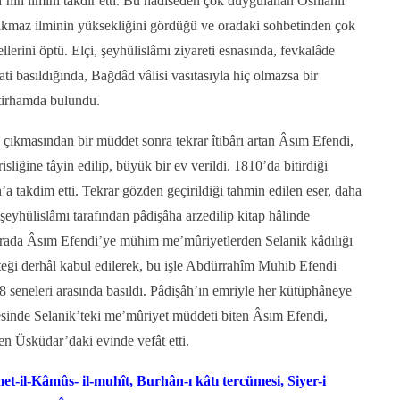
nin ilmini takdir etti. Bu hâdiseden çok duygulanan Osmanlı
 çıkmaz ilminin yüksekliğini gördüğü ve oradaki sohbetinden çok
ellerini öptü. Elçi, şeyhülislâmı ziyareti esnasında, fevkalâde
i basıldığında, Bağdâd vâlisi vasıtasıyla hiç olmazsa bir
stirhamda bulundu.
çıkmasından bir müddet sonra tekrar îtibârı artan Âsım Efendi,
iğine tâyin edilip, büyük bir ev verildi. 1810’da bitirdiği
’a takdim etti. Tekrar gözden geçirildiği tahmin edilen eser, daha
eyhülislâmı tarafından pâdişâha arzedilip kitap hâlinde
 arada Âsım Efendi’ye mühim me’mûriyetlerden Selanik kâdılığı
steği derhâl kabul edilerek, bu işle Abdürrahîm Muhib Efendi
8 seneleri arasında basıldı. Pâdişâh’ın emriyle her kütüphâneye
nesinde Selanik’teki me’mûriyet müddeti biten Âsım Efendi,
n Üsküdar’daki evinde vefât etti.
et-il-Kâmûs- il-muhît, Burhân-ı kâtı tercümesi, Siyer-i