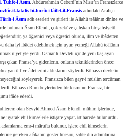
i, Tuhfe-i Âsım
, Abdurrahmân Cebertî’nin Mısır’ın Fransızlarca
zhîr-it-takdis bi-hurûci tâifet-il-Fransis
adındaki Arabça
Târih-i Âsım
adlı eserleri ve şiirleri ile Allahü teâlânın dînîne ve
de bulunan Âsım Efendi, çok zekî ve çalışkan bir şahsiyetti.
değerlendirir, ya öğrenici veya öğretici olurdu, ilim ve ibâdetten
u daha iyi ibâdet edebilmek için uyur, yemeği Allahü teâlânın
anmak niyetiyle yerdi. Osmanlı Devleti içinde yeni başlayan
rşı çıkar, Fransa’ya gidenlerin, onların tekniklerinden önce;
mayan örf ve âdetlerini aldıklarını söylerdi. Bilhassa devletin
meyeceğini söyleyerek, Fransızca bilen gayr-i müslim tercüman
ederdi. Bilhassa Rum beylerinden bir kısmının Fransız, bir
ğunu ifâde ederdi.
ı muhterem olan Seyyid Ahmed Âsım Efendi, mühim işlerinde,
 uyarak ehil kimselerle istişare yapar, istiharede bulunurdu.
adamlarına emr-i mârufta bulunur, işlere ehil kimselerin
iplerine gereken alâkanın gösterilmesini, sahte din adamlarına