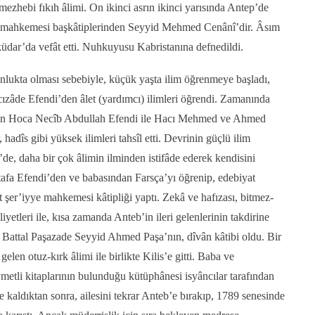
mezhebi fıkıh âlimi. On ikinci
asrın ikinci yarısında Antep’de
e mahkemesi başkâtiplerinden Seyyid Mehmed Cenânî’dir. Âsım
dar’da vefât etti. Nuhkuyusu Kabristanına defnedildi.
unlukta olması sebebiyle, küçük yaşta ilim öğrenmeye başladı,
zâde Efendi’den âlet (yardımcı) ilimleri öğrendi. Zamanında
nden Hoca Necîb Abdullah Efendi ile Hacı Mehmed ve Ahmed
, hadîs gibi yüksek ilimleri tahsîl etti. Devrinin güçlü ilim
de, daha bir çok âlimin ilminden istifâde ederek kendisini
ustafa Efendi’den ve babasından Farsça’yı öğrenip, edebiyat
et şer’iyye mahkemesi kâtipliği yaptı. Zekâ ve hafızası, bitmez-
yetleri ile, kısa zamanda Anteb’in ileri gelenlerinin takdirine
 Battal Paşazade Seyyid Ahmed Paşa’nın, dîvân kâtibi oldu. Bir
gelen otuz-kırk âlimi ile birlikte Kilis’e gitti. Baba ve
metli kitaplarının bulunduğu kütüphânesi isyâncılar tarafından
 kaldıktan sonra, ailesini tekrar Anteb’e bırakıp, 1789 senesinde