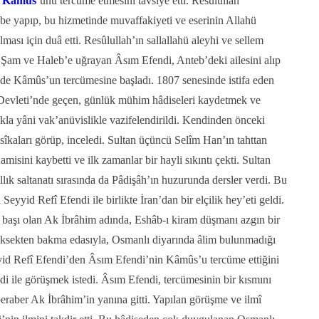
n
Kâmûs
’
unu tercüme etmesini tavsiye etti. Resûlullah
e yapıp, bu hizmetinde muvaffakiyeti ve eserinin Allahü
lması için duâ etti. Resûlullah’ın sallallahü aleyhi ve sellem
şü Şam ve Haleb’e uğrayan Âsım Efendi, Anteb’deki ailesini alıp
de Kâmûs’un tercümesine başladı. 1807 senesinde istifa eden
Devleti’nde geçen, günlük mühim hâdiseleri kaydetmek ve
kla yâni vak’anüvislikle vazifelendirildi. Kendinden önceki
esîkaları görüp, inceledi. Sultan üçüncü Selîm Han’ın tahttan
amisini kaybetti ve ilk zamanlar bir hayli sıkıntı çekti. Sultan
lık saltanatı sırasında da Pâdişâh’ın huzurunda dersler verdi. Bu
 Seyyid Refî Efendi ile birlikte İran’dan bir elçilik hey’eti geldi.
 başı olan Ak İbrâhim adında, Eshâb-ı kiram düşmanı azgın bir
yüksekten bakma edasıyla, Osmanlı diyarında âlim bulunmadığı
yid Refî Efendi’den
Â
sı
m Efendi’nin Kâmûs’u tercüme ettiğini
di ile görüşmek istedi. Âsım Efendi, tercümesinin bir kısmını
beraber Ak İbrâhim’in yanına gitti. Yapılan görüşme ve ilmî