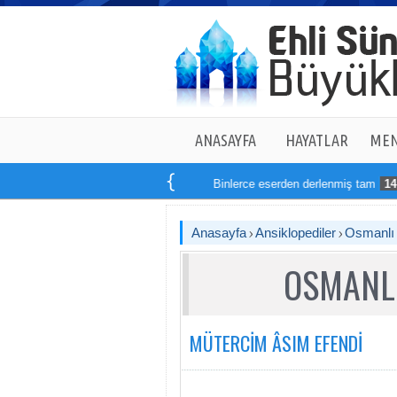
ANASAYFA
HAYATLAR
MEN
Binlerce eserden derlenmiş tam
14
kitaptan 
Anasayfa
Ansiklopediler
Osmanlı T
OSMANLI
MÜTERCİM ÂSIM EFENDİ