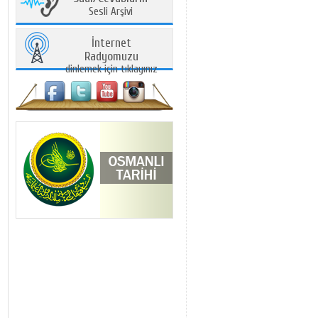
Sesli Arşivi
İnternet
Radyomuzu
dinlemek için tıklayınız