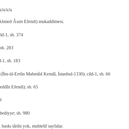
¾¾¾¾
Ahmed Âsım Efendi) mukaddimesi.
ld-1, sh. 374
 sh. 283
d-1, sh. 183
i (İbn-ül-Errûn Mahmûd Kemâl, İstanbul-1330); cild-1, sh. 66
eddîn Efendi); sh. 65
9
bediyye; sh. 980
 baskı târihi yok, muhtelif sayfalar.