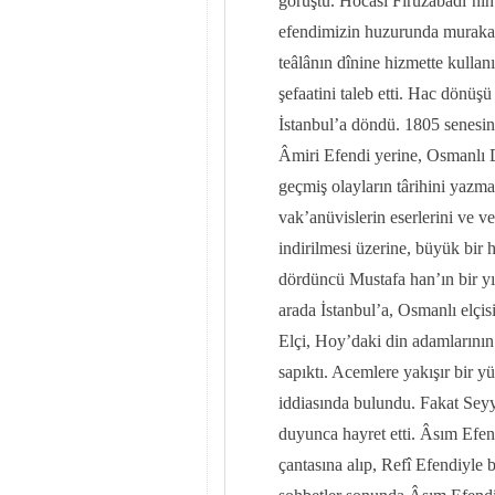
görüştü. Hocası Firûzâbâdî’ni
efendimizin huzurunda murakab
teâlânın dînine hizmette kullanı
şefaatini taleb etti. Hac dönü
İstanbul’a döndü. 1805 senesin
Âmiri Efendi yerine, Osmanlı 
geçmiş olayların târihini yazma
vak’anüvislerin eserlerini ve v
indirilmesi üzerine, büyük bir h
dördüncü Mustafa han’ın bir yıl
arada İstanbul’a, Osmanlı elçisi
Elçi, Hoy’daki din adamlarının
sapıktı. Acemlere yakışır bir 
iddiasında bulundu. Fakat Sey
duyunca hayret etti. Âsım Efen
çantasına alıp, Refî Efendiyle 