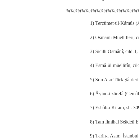
¾
¾
¾¾¾¾¾¾¾¾¾¾¾¾¾¾¾¾¾
1) Tercümet-ül-Kâmûs (
2)
Osmanlı Müellifleri; ci
3)
Sicilli Osmânî; cild-1,
4) Esmâ-ül-müellifîn; cil
5) Son Asır Türk Şâirler
6)
Âyine-i zürefâ (Cemâl
7) Eshâb-ı Kiram; sh. 30
8) Tam İlmihâl Seâdeti E
9) Târih-i Âsım, İstanbul,