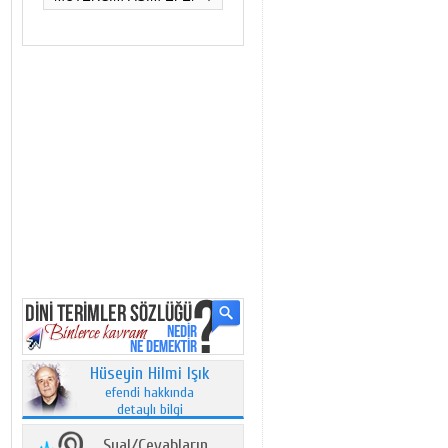
Hüseyin Hilmi Işık
efendi hakkında
detaylı bilgi
Sual/Cevabların