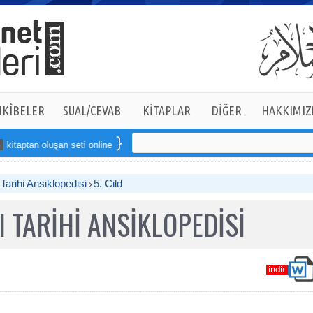
KÎBELER
SUAL/CEVAB
KİTAPLAR
DİĞER
HAKKIMIZ
oluşan seti online sipariş verebilirsiniz
arihi Ansiklopedisi
5. Cild
 TARİHİ ANSİKLOPEDİSİ