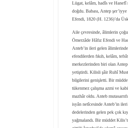
Lügat, kelâm, hadîs ve Hanefî 
doğdu. Babası, Antep şer’iyy
Efendi, 1820 (H. 1236)’da Üskü
Aile çevresinde, âlimlerin çoğ
Ömerzâde Hâfız Efendi ve Hacı
Anteb’in ileri gelen âlimleri
efendilerden fıkıh, kelâm, tefsîr
merkezlerinden biri olan Antep’
yetiştirdi. Kilisli şâir Ruhî M
bilgilerini genişletti. Bir müdd
tükenmez çalışma azmi ve kabili
mazhâr oldu. Anteb mutasarrıfı
isyân netîcesinde Anteb’in ileri 
dedelerinden gelen pek çok kıy
yağmalandı. Bir müddet Kilis’te