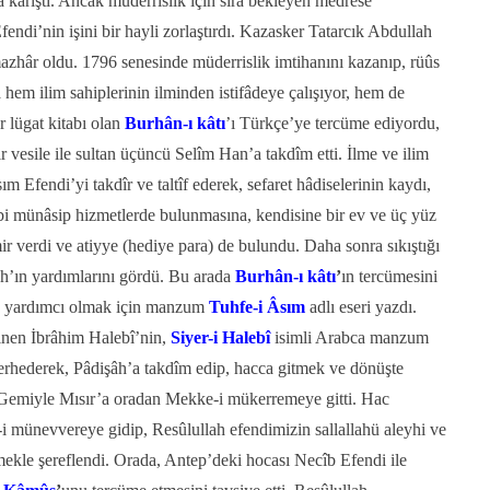
na karıştı. Ancak müderrislik için sıra bekleyen medrese
ndi’nin işini bir hayli zorlaştırdı. Kazasker Tatarcık Abdullah
 mazhâr oldu. 1796 senesinde müderrislik imtihanını kazanıp, rüûs
a hem ilim sahiplerinin ilminden istifâdeye çalışıyor, hem de
 lügat kitabı olan
Burhân-ı kâtı
’ı Türkçe’ye tercüme ediyordu,
vesile ile sultan üçüncü Selîm Han’a takdîm etti. İlme ve ilim
m Efendi’yi takdîr ve taltîf ederek, sefaret hâdiselerinin kaydı,
bi münâsip hizmetlerde bulunmasına, kendisine bir ev ve üç yüz
r verdi ve atiyye (hediye para) de bulundu. Daha sonra sıkıştığı
âh’ın yardımlarını gördü. Bu arada
Burhân-ı kâtı
’
ın tercümesini
e yardımcı olmak için manzum
Tuhfe-i Âsım
adlı eseri yazdı.
inen İbrâhim Halebî’nin,
Siyer-i Halebî
isimli Arabca manzum
erhederek, Pâdişâh’a takdîm edip, hacca gitmek ve dönüşte
dı. Gemiyle Mısır’a oradan Mekke-i mükerremeye gitti. Hac
-i münevvereye gidip, Resûlullah efendimizin sallallahü aleyhi ve
etmekle şereflendi. Orada, Antep’deki hocası Necîb Efendi ile