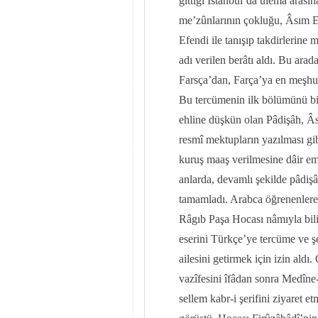
gittiği İstanbul’da ulemâ arası
me’zûnlarının çokluğu, Âsım Efe
Efendi ile tanışıp takdirlerine
adı verilen berâtı aldı. Bu arad
Farsça’dan, Farça’ya en meşhur
Bu tercümenin ilk bölümünü bir 
ehline düşkün olan Pâdişâh, Âsı
resmî mektupların yazılması gi
kuruş maaş verilmesine dâir emi
anlarda, devamlı şekilde pâdiş
tamamladı. Arabca öğrenenler
Râgıb Paşa Hocası nâmıyla bil
eserini Türkçe’ye tercüme ve ş
ailesini getirmek için izin al
vazîfesini îfâdan sonra Medîne
sellem kabr-i şerifini ziyaret 