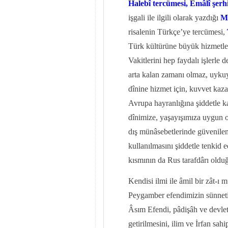
Halebî tercümesi, Emâlî şerh
işgali ile ilgili olarak yazdığı
Mu
risalenin Türkçe’ye tercümesi,
Türk kültürüne büyük hizmetler
Vakitlerini hep faydalı işlerle 
arta kalan zamanı olmaz, uykuy
dînine hizmet için, kuvvet kaz
Avrupa hayranlığına şiddetle ka
dînimize, yaşayışımıza uygun ol
dış münâsebetlerinde güvenile
kullanılmasını şiddetle tenkid 
kısmının da Rus tarafdârı oldu
Kendisi ilmi ile âmil bir zât-
Peygamber efendimizin sünnetine
Âsım Efendi, pâdişâh ve devlet 
getirilmesini, ilim ve İrfan sah