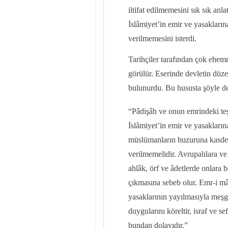
iltifat edilmemesini sık sık an
İslâmiyet’in emir ve yasakların
verilmemesini isterdi.
Tarihçiler tarafından çok ehemm
görülür. Eserinde devletin düze
bulunurdu. Bu hususta şöyle de
“Pâdişâh ve onun emrindeki teşk
İslâmiyet’in emir ve yasaklarına
müslümanların huzuruna kasdede
verilmemelidir. Avrupalılara v
ahlâk, örf ve âdetlerde onlara
çıkmasına sebeb olur. Emr-i mâ
yasaklarının yayılmasıyla meşg
duygularını köreltir, israf ve se
bundan dolayıdır.”