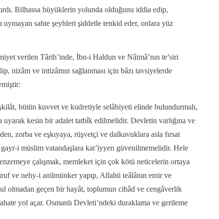
latırdı. Bilhassa büyüklerin yolunda olduğunu iddia edip,
a uymayan sahte şeyhleri şiddetle tenkid eder, onlara yüz
iyet verilen Târih’inde, İbn-i Haldun ve Nâimâ’nın te’siri
lip, nizâm ve intizâmın sağlanması için bâzı tavsiyelerde
miştir:
ilât, bütün kuvvet ve kudretiyle selâhiyeti elinde bulundurmalı,
 uyarak kesin bir adalet tatbîk edilmelidir. Devletin varlığına ve
n, zorba ve eşkıyaya, rüşvetçi ve dalkavuklara asla fırsat
e gayr-i müslim vatandaşlara kat’iyyen güvenilmemelidir. Hele
 benzemeye çalışmak, memleket için çok kötü neticelerin ortaya
ruf ve nehy-i anilmünker yapıp, Allahü teâlânın emir ve
ul olmadan geçen bir hayât, toplumun cihâd ve cengâverlik
fahate yol a
çar. Osmanlı Devleti’ndeki duraklama ve gerileme