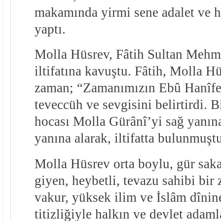
makamında yirmi sene adalet ve h
yaptı.
Molla Hüsrev, Fâtih Sultan Mehm
iltifatına kavuştu. Fâtih, Molla H
zaman; “Zamanımızın Ebû Hanîfes
teveccüh ve sevgisini belirtirdi.
hocası Molla Gürânî’yi sağ yanın
yanına alarak, iltifatta bulunmuştu
Molla Hüsrev orta boylu, gür sakal
giyen, heybetli, tevazu sahibi bir 
vakur, yüksek ilim ve İslâm dîni
titizliğiyle halkın ve devlet adaml