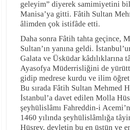
geleyim” diyerek samimiyetini bild
Manisa’ya gitti. Fâtih Sultan M
âlimden çok istifâde etti.
Daha sonra Fâtih tahta geçince, 
Sultan’ın yanına geldi. İstanbul’u
Galata ve Üsküdar kâdılıklarına tâ
Ayasofya Müderrisliğini de yürütt
gidip medrese kurdu ve ilim öğre
Bu sırada Fâtih Sultan Mehmed H
İstanbul’a davet edilen Molla Hüs
şeyhülislâmı Fahreddin-i Acemi’ni
1460 yılında şeyhülislâmlığa tâyi
Hüsrev, devletin bu en üstün ve en