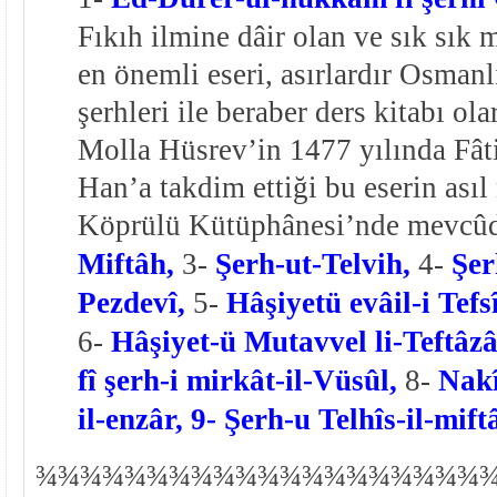
Fıkıh ilmine dâir olan ve sık sık 
en önemli eseri, asırlardır Osman
şerhleri ile beraber ders kitabı ola
Molla Hüsrev’in 1477 yılında Fâ
Han’a takdim ettiği bu eserin asıl
Köprülü Kütüphânesi’nde mevcûd
Miftâh,
3-
Şerh-ut-Telvih,
4-
Şer
Pezdevî,
5-
Hâşiyetü evâil-i Tefs
6-
Hâşiyet-ü Mutavvel li-Teftâzâ
fî şerh-i mirkât-il-Vüsûl,
8-
Nakî
il-enzâr,
9- Şerh-u Telhîs-il-mift
¾
¾
¾¾¾¾¾¾¾¾¾¾¾¾¾¾¾¾¾¾