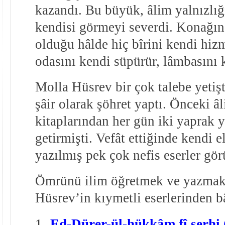
kazandı. Bu büyük, âlim yalnızlığı
kendisi görmeyi severdi. Konağın
olduğu hâlde hiç bîrini kendi hi
odasını kendi süpürür, lâmbasını 
Molla Hüsrev bir çok talebe yetişt
şâir olarak şöhret yaptı. Önceki â
kitaplarından her gün iki yaprak 
getirmişti. Vefât ettiğinde kendi el
yazılmış pek çok nefis eserler gör
Ömrünü ilim öğretmek ve yazmakl
Hüsrev’in kıymetli eserlerinden bâ
1-
Ed-Dürer-ül-hükkâm fî şerhi