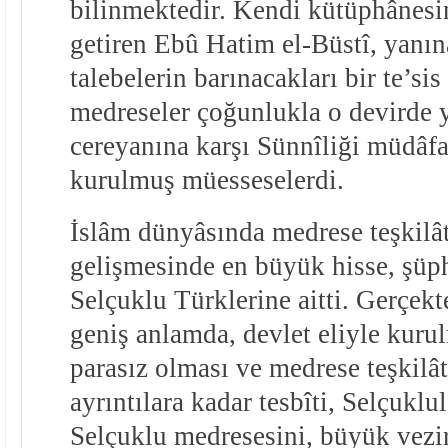
bilinmektedir. Kendi kütüphânesi
getiren Ebû Hatim el-Büstî, yanın
talebelerin barınacakları bir te’s
medreseler çoğunlukla o devirde y
cereyanına karşı Sünnîliği müdâf
kurulmuş müesseselerdi.
İslâm dünyâsında medrese teşkilât
gelişmesinde en büyük hisse, şü
Selçuklu Türklerine aitti. Gerçek
geniş anlamda, devlet eliyle kurul
parasız olması ve medrese teşkilâ
ayrıntılara kadar tesbîti, Selçuklul
Selçuklu medresesini, büyük vezi