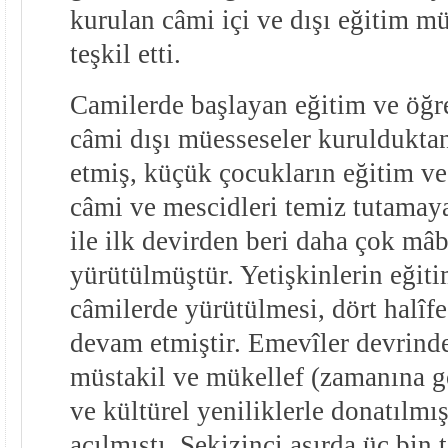
kurulan câmi içi ve dışı eğitim m
teşkil etti.
Camilerde başlayan eğitim ve öğret
câmi dışı müesseseler kuruldukta
etmiş, küçük çocukların eğitim ve
câmi ve mescidleri temiz tutamay
ile ilk devirden beri daha çok mâb
yürütülmüştür. Yetişkinlerin eğit
câmilerde yürütülmesi, dört halîf
devam etmiştir. Emevîler devrinde
müstakil ve mükellef (zamanına gö
ve kültürel yeniliklerle donatılmı
açılmıştı. Sekizinci asırda üç bin 