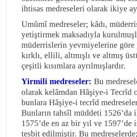
ihtisas medreseleri olarak ikiye ay
Umûmî medreseler; kâdı, müderri
yetiştirmek maksadıyla kurulmuşl
müderrislerin yevmiyelerine göre y
kırklı, ellili, altmışlı ve altmış ü
çeşitli kısımlara ayrılmışlardır.
Yirmili medreseler:
Bu medresele
olarak kelâmdan Hâşiye-i Tecrîd 
bunlara Hâşiye-i tecrîd medreseler
Bunların tahsîl müddeti 1526’da i
1575’de en az bir yıl ve 1597’de i
tesbit edilmiştir. Bu medreselerde