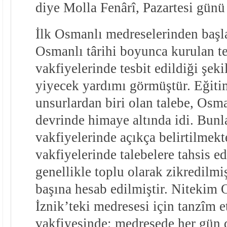
diye Molla Fenârî, Pazartesi günü
İlk Osmanlı medreselerinden başl
Osmanlı târihi boyunca kurulan te
vakfiyelerinde tesbit edildiği şek
yiyecek yardımı görmüştür. Eğiti
unsurlardan biri olan talebe, Osma
devrinde himaye altında idi. Bunl
vakfiyelerinde açıkça belirtilmek
vakfiyelerinde talebelere tahsis e
genellikle toplu olarak zikredilmi
başına hesab edilmiştir. Nitekim
İznik’teki medresesi için tanzîm e
vakfiyesinde; medresede her gün