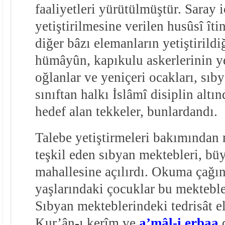
faaliyetleri yürütülmüştür. Saray 
yetiştirilmesine verilen husûsî îti
diğer bâzı elemanların yetiştirild
hümâyûn, kapıkulu askerlerinin ye
oğlanlar ve yeniçeri ocakları, sıb
sınıftan halkı İslâmî disiplin altı
hedef alan tekkeler, bunlardandı.
Talebe yetiştirmeleri bakımından 
teşkil eden sıbyan mektebleri, büy
mahallesine açılırdı. Okuma çağın
yaşlarındaki çocuklar bu mektebl
Sıbyan mekteblerindeki tedrisât el
Kur’ân-ı kerîm ve
a’mâl-i erbaa
d