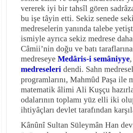
vererek iyi bir tahsîl gören sad
bu işe tâyin etti. Sekiz senede se
medreselerin yanında talebe yetiş
ismiyle ayrıca sekiz medrese daha 
Câmii’nin doğu ve batı taraflarına
medreseye
Medâris-i semâniyye
medreseleri
dendi. Sahn medresel
programlarını, Mahmûd Paşa ile 
matematik âlimi Ali Kuşçu hazırl
odalarının toplamı yüz elli iki olu
ihtiyâçları devlet tarafından karşıl
Kânûnî Sultan Süleymân Han devri