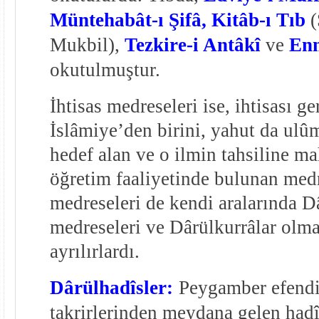
Müntehabât-ı Şifâ, Kitâb-ı Tıb
(
Mukbil),
Tezkire-i Antâkî
ve
Enm
okutulmuştur.
İhtisas medreseleri ise, ihtisası g
İslâmiye’den birini, yahut da ulûm
hedef alan ve o ilmin tahsiline m
öğretim faaliyetinde bulunan medr
medreseleri de kendi aralarında Dâ
medreseleri ve Dârülkurrâlar olm
ayrılırlardı.
Dârülhadîsler:
Peygamber efendim
takrirlerinden meydana gelen hadîs