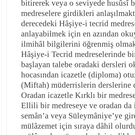
bitirerek veya o seviyede husûsî 
medreselere girdikleri anlaşılmakt
derecedeki Hâşiye-i tecrid medrese
anlayabilmek için en azından oku
ilmihâl bilgilerini öğrenmiş olma
Hâşiye-i Tecrid medreselerinde bi
başlayan talebe oradaki dersleri 
hocasından icazetle (diploma) otu
(Miftah) müderrislerin derslerine
Oradan icazetle Kırklı bir medrese
Ellili bir medreseye ve oradan da 
semân’a veya Süleymâniye’ye gire
mülâzemet için sıraya dâhil olurd