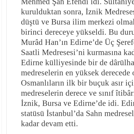
Mehmed Şâh Efendi idi. Sultaniy
kurulduktan sonra, İznik Medreses
düştü ve Bursa ilim merkezi olm
birinci dereceye yükseldi. Bu duru
Murâd Han’ın Edirne’de Üç Şeref
Saatli Medresesi’ni kurmasına kad
Edirne külliyesinde bir de dârülha
medreselerin en yüksek derecede o
Osmanlıların ilk bir buçuk asır iç
medreselerin derece ve sınıf îtibâ
İznik, Bursa ve Edirne’de idi. Edi
statüsü İstanbul’da Sahn medrese
kadar devam etti.