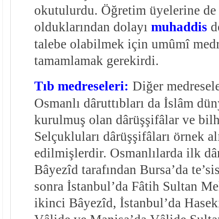
okutulurdu. Öğretim üyelerine de
olduklarından dolayı
muhaddis
de
talebe olabilmek için umûmî med
tamamlamak gerekirdi.
Tıb medreseleri:
Diğer medresele
Osmanlı dâruttıbları da İslâm dü
kurulmuş olan dârüşşifâlar ve bi
Selçukluları dârüşşifâları örnek al
edilmişlerdir. Osmanlılarda ilk dâ
Bâyezîd tarafından Bursa’da te’sis
sonra İstanbul’da Fâtih Sultan M
ikinci Bâyezîd, İstanbul’da Hasek