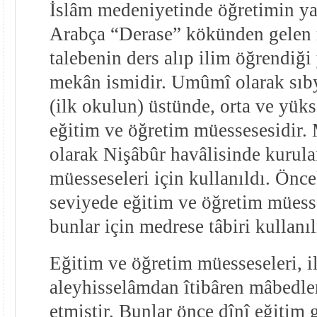
İslâm medeniyetinde öğretimin ya
Arabça “Derase” kökünden gelen 
talebenin ders alıp ilim öğrendiğ
mekân ismidir. Umûmî olarak sıb
(ilk okulun) üstünde, orta ve yüks
eğitim ve öğretim müessesesidir. 
olarak Nişâbûr havâlisinde kurula
müesseseleri için kullanıldı. Önce
seviyede eğitim ve öğretim müesse
bunlar için medrese tâbiri kullanı
Eğitim ve öğretim müesseseleri, 
aleyhisselâmdan îtibâren mâbedler
etmiştir. Bunlar önce dînî eğitim 