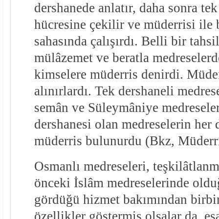
dershanede anlatır, daha sonra tek
hücresine çekilir ve müderrisi ile
sahasında çalışırdı. Belli bir tahsi
mülâzemet ve beratla medreselerd
kimselere müderris denirdi. Müder
alınırlardı. Tek dershaneli medres
semân ve Süleymâniye medreseleri
dershanesi olan medreselerin her d
müderris bulunurdu (Bkz, Müderri
Osmanlı medreseleri, teşkilâtlan
önceki İslâm medreselerinde oldu
gördüğü hizmet bakımından birbir
özellikler göstermiş olsalar da, e