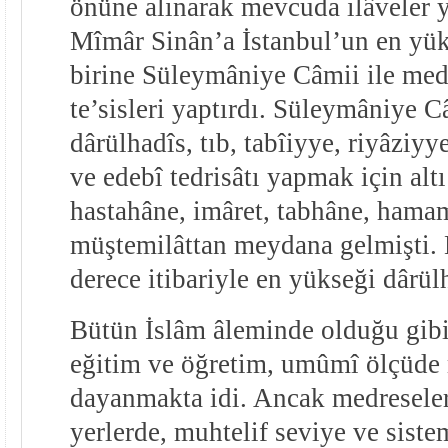
önüne alınarak mevcuda ilâveler y
Mîmâr Sinân’a İstanbul’un en yük
birine Süleymâniye Câmii ile medr
te’sisleri yaptırdı. Süleymâniye C
dârülhadîs, tıb, tabîiyye, riyâziyy
ve edebî tedrisâtı yapmak için alt
hastahâne, imâret, tabhâne, hamam
müştemilâttan meydana gelmişti. 
derece itibariyle en yükseği dârül
Bütün İslâm âleminde olduğu gibi
eğitim ve öğretim, umûmî ölçüde
dayanmakta idi. Ancak medreseler
yerlerde, muhtelif seviye ve siste