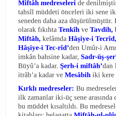
Miftâh medreseleri
de denilmişti
tahsîl müddeti önceleri iki sene ik
seneden daha aza düşürülmüştür. B
olarak fıkıhta
Tenkîh
ve
Tavdih,
Miftâh,
kelâmda
Hâşiye-i Tecrîd
Hâşiye-i Tec-rîd’
den Umûr-i Am
imkân bahsine kadar,
Sadr-üş-şer
Büyû’a kadar.
Şerh-i miftâh’
dan 
itrâb’a kadar ve
Mesâbih
iki kere
Kırklı medreseler:
Bu medreseler
ilk zamanlar iki-üç sene arasında 
bu müddet kısaltıldı. Bu medresel
kitabları; belagatta
Miftâh-ul-ulû