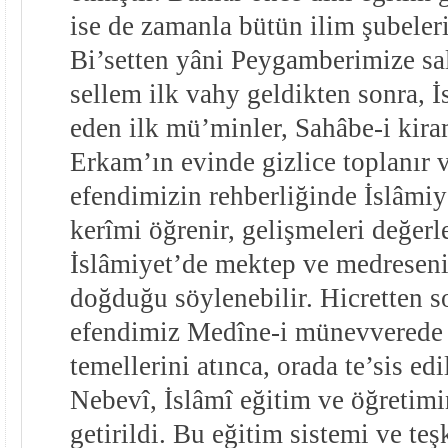
ise de zamanla bütün ilim şubeleri
Bi’setten yâni Peygamberimize sal
sellem ilk vahy geldikten sonra, İ
eden ilk mü’minler, Sahâbe-i kira
Erkam’ın evinde gizlice toplanır
efendimizin rehberliğinde İslâmiy
kerîmi öğrenir, gelişmeleri değerle
İslâmiyet’de mektep ve medreseni
doğduğu söylenebilir. Hicretten 
efendimiz Medîne-i münevverede 
temellerini atınca, orada te’sis ed
Nebevî, İslâmî eğitim ve öğretimi
getirildi. Bu eğitim sistemi ve te