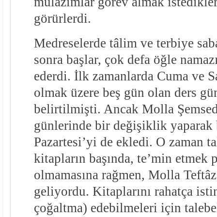
mülâzımlar görev almak istedikleri
görürlerdi.
Medreselerde tâlim ve terbiye sa
sonra başlar, çok defa öğle nama
ederdi. İlk zamanlarda Cuma ve Sa
olmak üzere beş gün olan ders gün
belirtilmişti. Ancak Molla Şemsed
günlerinde bir değişiklik yaparak
Pazartesi’yi de ekledi. O zaman t
kitapların başında, te’min etmek 
olmamasına rağmen, Molla Teftâzâ
geliyordu. Kitaplarını rahatça ist
çoğaltma) edebilmeleri için talebe