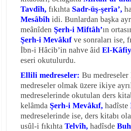
Tavdîh,
fıkıhta
Sadr-üş-şerîa’,
ha
Mesâbîh
idi. Bunlardan başka ayr
meânîden
Şerh-i Miftâh’
ın ortas
Şerh-i Mevâkıf
ve sonraları ise, 
İbn-i Hâcib’in nahve âid
El-Kâfiy
eseri okutulurdu.
Ellili medreseler:
Bu medreseler 
medreseler olmak üzere ikiye ayrıl
medreselerinde okutulan ders kita
kelâmda
Şerh-i Mevâkıf,
hadîste
medreselerinde ise, ders kitabı ol
usûl-i fıkıhta
Telvîh,
hadîsde
Buh