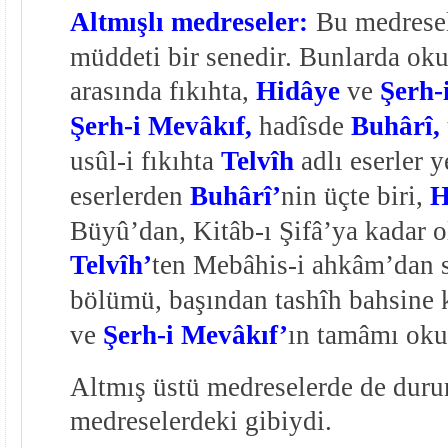
Altmışlı medreseler:
Bu medresel
müddeti bir senedir. Bunlarda okut
arasında fıkıhta,
Hidâye
ve
Şerh-
Şerh-i Mevâkıf,
hadîsde
Buhârî,
usûl-i fıkıhta
Telvîh
adlı eserler y
eserlerden
Buhârî’
nin üçte biri,
H
Büyû’dan, Kitâb-ı Şifâ’ya kadar o
Telvîh’
ten Mebâhis-i ahkâm’dan 
bölümü, başından tashîh bahsine
ve
Şerh-i Mevâkıf’
ın tamâmı oku
Altmış üstü medreselerde de durum
medreselerdeki gibiydi.