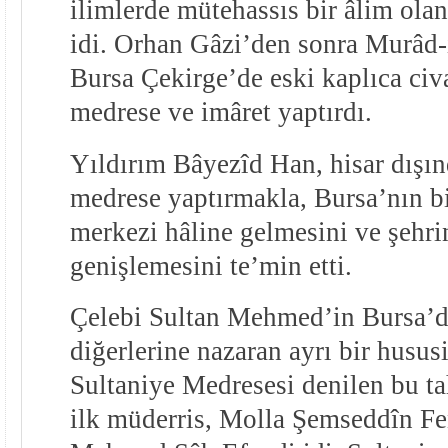
ilimlerde mütehassıs bir âlim ola
idi. Orhan Gâzi’den sonra Murâd-
Bursa Çekirge’de eski kaplıca civ
medrese ve imâret yaptırdı.
Yıldırım Bâyezîd Han, hisar dışın
medrese yaptırmakla, Bursa’nın bi
merkezi hâline gelmesini ve şehri
genişlemesini te’min etti.
Çelebi Sultan Mehmed’in Bursa’
diğerlerine nazaran ayrı bir hususi
Sultaniye Medresesi denilen bu t
ilk müderris, Molla Şemseddîn Fe