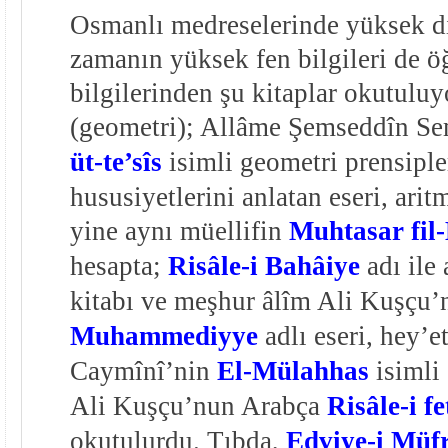
Osmanlı medreselerinde yüksek di
zamanın yüksek fen bilgileri de ö
bilgilerinden şu kitaplar okutulu
(geometri); Allâme Şemseddîn S
üt-te’sîs
isimli geometri prensiple
hususiyetlerini anlatan eseri, arit
yine aynı müellifin
Muhtasar fil
hesapta;
Risâle-i Bahâiye
adı ile
kitabı ve meşhur âlîm Ali Kuşçu
Muhammediyye
adlı eseri, hey’e
Caymînî’nin
El-Mülahhas
isimli 
Ali Kuşçu’nun Arabça
Risâle-i f
okutulurdu. Tıbda,
Edviye-i Müfr