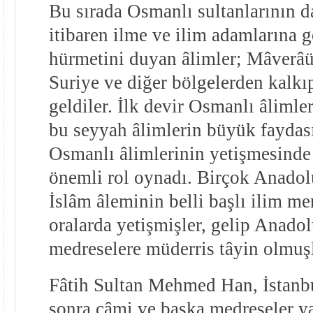
Bu sırada Osmanlı sultanlarının da
itibaren ilme ve ilim adamlarına g
hürmetini duyan âlimler; Mâverâün
Suriye ve diğer bölgelerden kalk
geldiler. İlk devir Osmanlı âlimle
bu seyyah âlimlerin büyük faydası
Osmanlı âlimlerinin yetişmesinde 
önemli rol oynadı. Birçok Anado
İslâm âleminin belli başlı ilim me
oralarda yetişmişler, gelip Anado
medreselere müderris tâyin olmuşl
Fâtih Sultan Mehmed Han, İstanb
sonra câmi ve başka medreseler y