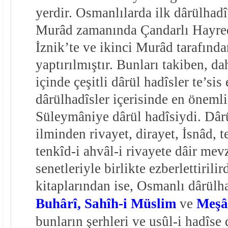
yerdir. Osmanlılarda ilk dârülhadîs
Murâd zamanında Çandarlı Hayred
İznik’te ve ikinci Murâd tarafınd
yaptırılmıştır. Bunları takiben, da
içinde çeşitli dârül hadîsler te’sis
dârülhadîsler içerisinde en önemli
Süleymâniye dârül hadîsiydi. Dâr
ilminden rivayet, dirayet, İsnâd, t
tenkîd-i ahvâl-i rivayete dâir mev
senetleriyle birlikte ezberlettirilir
kitaplarından ise, Osmanlı dârülh
Buhârî,
Sahîh-i Müslim
ve
Meşâ
bunların şerhleri ve usûl-i hadîse 