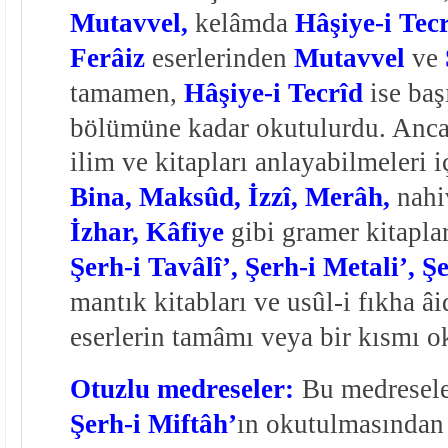
Mutavvel,
kelâmda
Hâşiye-i Tecr
Ferâiz
eserlerinden
Mutavvel
ve
tamamen,
Hâşiye-i Tecrîd
ise ba
bölümüne kadar okutulurdu. Ancak
ilim ve kitapları anlayabilmeleri i
Bina, Maksûd, İzzî, Merâh,
nahi
İzhar, Kâfiye
gibi gramer kitapla
Şerh-i Tavâlî’, Şerh-i Metali’, Şe
mantık kitabları ve usûl-i fıkha â
eserlerin tamâmı veya bir kısmı o
Otuzlu medreseler:
Bu medresele
Şerh-i Miftâh’
ın okutulmasından 