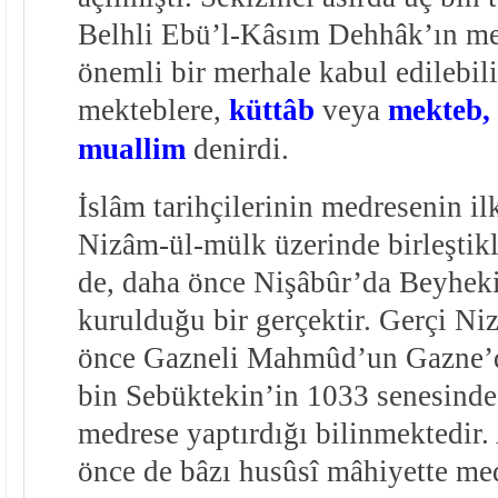
Belhli Ebü’l-Kâsım Dehhâk’ın me
önemli bir merhale kabul edilebili
mekteblere,
küttâb
veya
mekteb,
muallim
denirdi.
İslâm tarihçilerinin medresenin i
Nizâm-ül-mülk üzerinde birleştikle
de, daha önce Nişâbûr’da Beyhek
kurulduğu bir gerçektir. Gerçi N
önce Gazneli Mahmûd’un Gazne’d
bin Sebüktekin’in 1033 senesinde
medrese yaptırdığı bilinmektedir.
önce de bâzı husûsî mâhiyette med