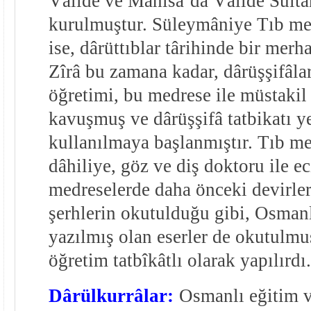
Vâlide ve Manisa’da Vâlide Sultan
kurulmuştur. Süleymâniye Tıb med
ise, dârüttıblar târihinde bir merha
Zîrâ bu zamana kadar, dârüşşifâlar
öğretimi, bu medrese ile müstakil
kavuşmuş ve dârüşşifâ tatbikatı ye
kullanılmaya başlanmıştır. Tıb me
dâhiliye, göz ve diş doktoru ile ec
medreselerde daha önceki devirlere
şerhlerin okutulduğu gibi, Osmanl
yazılmış olan eserler de okutulmu
öğretim tatbîkâtlı olarak yapılırdı.
Dârülkurrâlar:
Osmanlı eğitim v