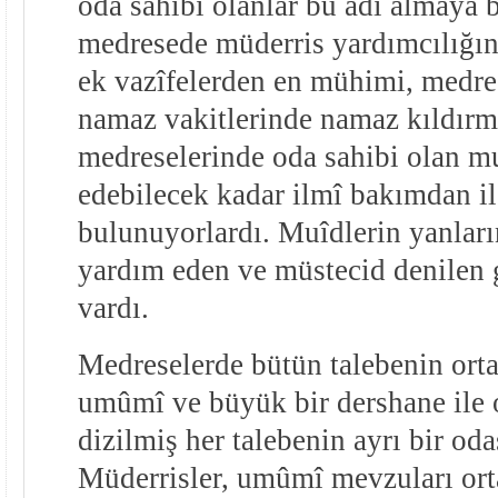
oda sahibi olanlar bu adı almaya 
medresede müderris yardımcılığı
ek vazîfelerden en mühimi, medre
namaz vakitlerinde namaz kıldırma
medreselerinde oda sahibi olan muî
edebilecek kadar ilmî bakımdan il
bulunuyorlardı. Muîdlerin yanları
yardım eden ve müstecid denilen 
vardı.
Medreselerde bütün talebenin orta
umûmî ve büyük bir dershane ile 
dizilmiş her talebenin ayrı bir oda
Müderrisler, umûmî mevzuları or