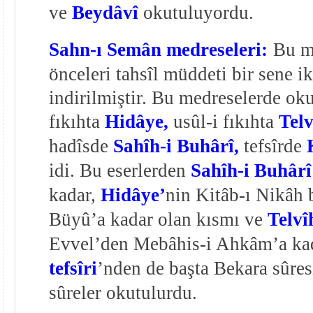
ve
Beydâvî
okutuluyordu.
Sahn-ı Semân medreseleri:
Bu m
önceleri tahsîl müddeti bir sene i
indirilmiştir. Bu medreselerde oku
fıkıhta
Hidâye,
usûl-i fıkıhta
Telv
hadîsde
Sahîh-i Buhârî,
tefsîrde
idi. Bu eserlerden
Sahîh-i Buhârî
kadar,
Hidâye’
nin Kitâb-ı Nikâh
Büyû’a kadar olan kısmı ve
Telvî
Evvel’den Mebâhis-i Ahkâm’a ka
tefsîri
’nden de başta Bekara sûres
sûreler okutulurdu.