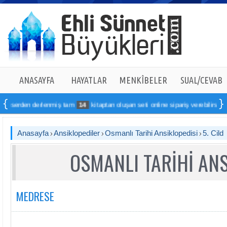
ANASAYFA
HAYATLAR
MENKÎBELER
SUAL/CEVAB
erlenmiş tam
14
kitaptan oluşan seti online sipariş verebilirsiniz
Anasayfa
Ansiklopediler
Osmanlı Tarihi Ansiklopedisi
5. Cild
OSMANLI TARİHİ ANS
MEDRESE