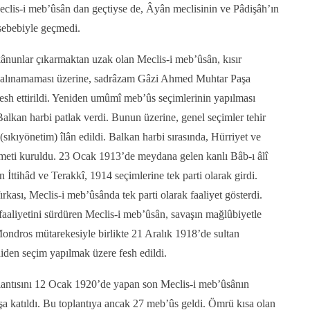
Meclis-i meb’ûsân dan geçtiyse de, Âyân meclisinin ve Pâdişâh’ın
 sebebiyle geçmedi.
ânunlar çıkarmaktan uzak olan Meclis-i meb’ûsân, kısır
ce alınamaması üzerine, sadrâzam Gâzi Ahmed Muhtar Paşa
esh ettirildi. Yeniden umûmî meb’ûs seçimlerinin yapılması
 Balkan harbi patlak verdi. Bunun üzerine, genel seçimler tehir
(sıkıyönetim) îlân edildi. Balkan harbi sırasında, Hürriyet ve
kümeti kuruldu. 23 Ocak 1913’de meydana gelen kanlı Bâb-ı âlî
 İttihâd ve Terakkî, 1914 seçimlerine tek parti olarak girdi.
ırkası, Meclis-i meb’ûsânda tek parti olarak faaliyet gösterdi.
aaliyetini sürdüren Meclis-i meb’ûsân, savaşın mağlûbiyetle
ndros mütarekesiyle birlikte 21 Aralık 1918’de sultan
den seçim yapılmak üzere fesh edildi.
plantısını 12 Ocak 1920’de yapan son Meclis-i meb’ûsânın
şa katıldı. Bu toplantıya ancak 27 meb’ûs geldi. Ömrü kısa olan