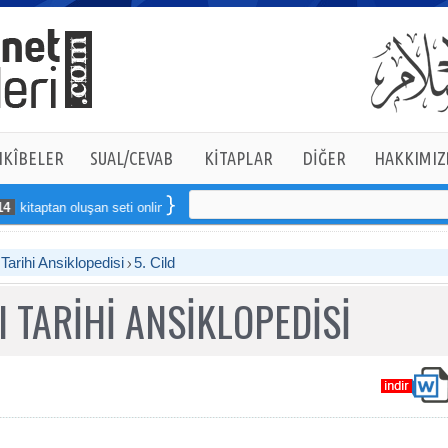
KÎBELER
SUAL/CEVAB
KİTAPLAR
DİĞER
HAKKIMIZ
 oluşan seti online sipariş verebilirsiniz
arihi Ansiklopedisi
5. Cild
 TARİHİ ANSİKLOPEDİSİ