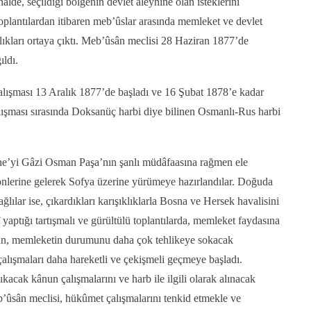
e, seçildiği bölgenin devlet aleyhine olan isteklerini
oplantılardan itibaren meb’ûslar arasında memleket ve devlet
rılıkları ortaya çıktı. Meb’ûsân meclisi 28 Haziran 1877’de
ıldı.
alışması 13 Aralık 1877’de başladı ve 16 Şubat 1878’e kadar
alışması sırasında Doksanüç harbi diye bilinen Osmanlı-Rus harbi
vne’yi Gâzi Osman Paşa’nın şanlı müdâfaasına rağmen ele
 önlerine gelerek Sofya üzerine yürümeye hazırlandılar. Doğuda
lılar ise, çıkardıkları karışıklıklarla Bosna ve Hersek havalisini
aptığı tartışmalı ve gürültülü toplantılarda, memleket faydasına
sun, memleketin durumunu daha çok tehlikeye sokacak
 çalışmaları daha hareketli ve çekişmeli geçmeye başladı.
kacak kânun çalışmalarını ve harb ile ilgili olarak alınacak
eb’ûsân meclisi, hükûmet çalışmalarını tenkid etmekle ve