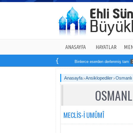
ANASAYFA
HAYATLAR
MEN
Binlerce eserden derlenmiş tam
14
kitaptan
Anasayfa
Ansiklopediler
Osmanlı T
OSMANLI
MECLİS-İ UMÛMÎ