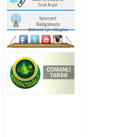
Sesli Arşivi
İnternet
Radyomuzu
dinlemek için tıklayınız