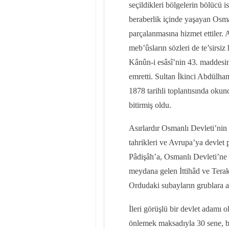
seçildikleri bölgelerin bölücü i
beraberlik içinde yaşayan Osma
parçalanmasına hizmet ettiler. 
meb’ûsların sözleri de te’sirsi
Kânûn-i esâsî’nin 43. maddesi
emretti. Sultan İkinci Abdülha
1878 tarihli toplantısında okun
bitirmiş oldu.
Asırlardır Osmanlı Devleti’nin 
tahrikleri ve Avrupa’ya devlet p
Pâdişâh’a, Osmanlı Devleti’ne 
meydana gelen İttihâd ve Terakk
Ordudaki subayların grublara a
İleri görüşlü bir devlet adamı 
önlemek maksadıyla 30 sene, b