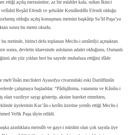
re ettiği açılış merasimine, az bir müddet kala, sultan İkinci
a velîahd Reşâd Efendi ve şehzâde Kemâleddîn Efendi olduğu
azırlamış olduğu açılış konuşması metnini başkâtip Sa’îd Paşa’ya
ktan sonra bu metni okudu.
 bu metinde, birinci defa toplanan Meclis-i umûmîyi açmaktan
en sonra, devletin idaresinde aslolanın adalet olduğunu, Osmanlı
ünü altı yüz yıldan beri bu sayede muhafaza ettiğini ifâde
ve meb’ûsân meclisleri Ayasofya civarındaki eski Darülfünûn
 yerlerde çalışmaya başladılar. “Pâdişâhıma, vatanıma ve Kânûn-i
ş olan vazifeye saygı gösterip, aksine hareket etmekten,
linde üyelerinin Kur’ân-ı kerîm üzerine yemîn ettiği Meclis-i
med Vefik Paşa tâyin edildi.
şka azınlıklara mensûb ve gayr-i müslim olan çok sayıda üye