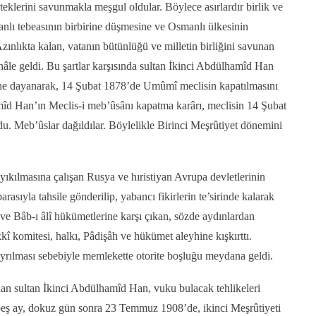
steklerini savunmakla meşgul oldular. Böylece asırlardır birlik ve
nlı tebeasının birbirine düşmesine ve Osmanlı ülkesinin
Azınlıkta kalan, vatanın bütünlüğü ve milletin birliğini savunan
z hâle geldi. Bu şartlar karşısında sultan İkinci Abdülhamîd Han
ne dayanarak, 14 Şubat 1878’de Umûmî meclisin kapatılmasını
mîd Han’ın Meclis-i meb’ûsânı kapatma karârı, meclisin 14 Şubat
du. Meb’ûslar dağıldılar. Böylelikle Birinci Meşrûtiyet dönemini
yıkılmasına çalışan Rusya ve hıristiyan Avrupa devletlerinin
arasıyla tahsile gönderilip, yabancı fikirlerin te’sirinde kalarak
ve Bâb-ı âlî hükümetlerine karşı çıkan, sözde aydınlardan
î komitesi, halkı, Pâdişâh ve hükümet aleyhine kışkırttı.
yrılması sebebiyle memlekette otorite boşluğu meydana geldi.
olan sultan İkinci Abdülhamîd Han, vuku bulacak tehlikeleri
eş ay, dokuz gün sonra 23 Temmuz 1908’de, ikinci Meşrûtiyeti