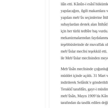
ilân etti. Kânûn-i esâsî hüküml
yapılacağını, ilgili makamlara v
yapılan meb’ûs seçimlerine İttih
subaylardan destek alan İttihâd
için her türlü tedbîre baş vurd
mekanizmalarından faydalanmak
teşebbüslerinde de muvaffak ol
meb’ûslar meclisi teşekkül etti
ile Meb’ûslar meclisinden mey
Meb’ûsân meclisinde çoğunluğa 
müddet içinde açıldı. 31 Mart 
indirilerek Selânik’e gönderild
Terakkî tarafdârı, gayr-i müs
meb’ûsân, Mayıs 1909’da Kânûn-
tarafından da tasdik edilen değ