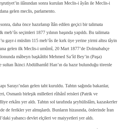
rutiyet’in ilânından sonra kurulan Meclis-i âyân ile Meclis-i
dana gelen meclis, parlamento.
sonra, daha önce hazırlanıp îlân edilen geçici bir talimata
lk meb’ûs seçimleri 1877 yılının başında yapıldı. Bu talimata
ı gayr-i müslim 115 meb’ûs ile kırk üye yerine yirmi altısı tâyin
ana gelen ilk Meclis-i umûmî, 20 Mart 1877’de Dolmabahçe
alonunda mâbeyn başkâtibi Mehmed Sa’îd Bey’in (Paşa)
 sultan İkinci Abdülhamîd Han’ın da hazır bulunduğu törenle
apı Sarayı’ndan gelen taht kuruldu. Tahtın sağında bakanlar,
i, Osmanlı birleşik milletleri rûhânî reisleri (Patrik ve
liye erkânı yer aldı. Tahtın sol tarafında şeyhülislâm, kazaskerler
nde de ferikler yer almışlardı. Bunların hizasında, önlerinde İran
’daki yabancı devlet elçileri ve maiyyetleri yer aldı.