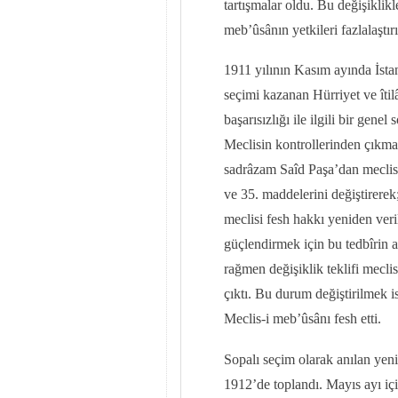
tartışmalar oldu. Bu değişiklikl
meb’ûsânın yetkileri fazlalaştır
1911 yılının Kasım ayında İstan
seçimi kazanan Hürriyet ve îtil
başarısızlığı ile ilgili bir gene
Meclisin kontrollerinden çıkmak
sadrâzam Saîd Paşa’dan meclisi
ve 35. maddelerini değiştirerek
meclisi fesh hakkı yeniden veril
güçlendirmek için bu tedbîrin 
rağmen değişiklik teklifi mecli
çıktı. Bu durum değiştirilmek 
Meclis-i meb’ûsânı fesh etti.
Sopalı seçim olarak anılan yen
1912’de toplandı. Mayıs ayı içi