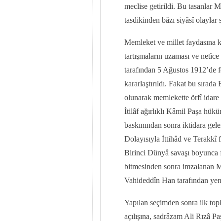
meclise getirildi. Bu tasanlar 
tasdikinden bâzı siyâsî olaylar
Memleket ve millet faydasına k
tartışmaların uzaması ve netî
tarafından 5 Ağustos 1912’de f
kararlaştırıldı. Fakat bu sırada
olunarak memlekette örfî idare 
İtilâf ağırlıklı Kâmil Paşa hü
baskınından sonra iktidara gelen
Dolayısıyla İttihâd ve Terakkî f
Birinci Dünyâ savaşı boyunca f
bitmesinden sonra imzalanan Mo
Vahideddîn Han tarafından yeni
Yapılan seçimden sonra ilk to
açılışına, sadrâzam Ali Rızâ Pa