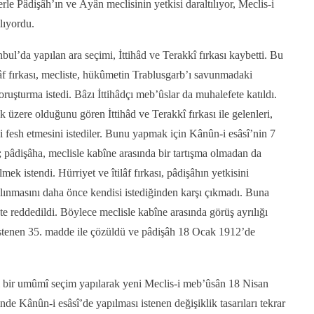
erle Pâdişâh’ın ve Âyân meclisinin yetkisi daraltılıyor, Meclis-i
ılıyordu.
bul’da yapılan ara seçimi, İttihâd ve Terakkî fırkası kaybetti. Bu
âf fırkası, mecliste, hükûmetin Trablusgarb’ı savunmadaki
l soruşturma istedi. Bâzı İttihâdçı meb’ûslar da muhalefete katıldı.
 üzere olduğunu gören İttihâd ve Terakkî fırkası ile gelenleri,
 fesh etmesini istediler. Bunu yapmak için Kânûn-i esâsî’nin 7
; pâdişâha, meclisle kabîne arasında bir tartışma olmadan da
mek istendi. Hürriyet ve îtilâf fırkası, pâdişâhın yetkisini
alınmasını daha önce kendisi istediğinden karşı çıkmadı. Buna
ste reddedildi. Böylece meclisle kabîne arasında görüş ayrılığı
istenen 35. madde ile çözüldü ve pâdişâh 18 Ocak 1912’de
i bir umûmî seçim yapılarak yeni Meclis-i meb’ûsân 18 Nisan
nde Kânûn-i esâsî’de yapılması istenen değişiklik tasarıları tekrar