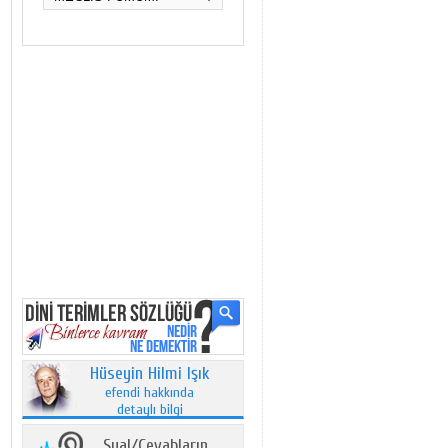
Hüseyin Hilmi Işık
efendi hakkında
detaylı bilgi
Sual/Cevabların