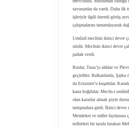
mevcûddu. Müslüman olduğu hâld
savunanlar da vardı. Daha ilk t
işleriyle ilgili önemli görüş ay
çalışmalarını tamamlayarak dağ
Umûmî meclisin ikinci devre ç
sürdü. Meclisin ikinci devre ç
patlak verdi.
Ruslar, Tuna’yı aldılar ve Ple
geçirdiler. Balkanlarda, Şıpka
da Erzurum’u kuşattılar. Karadağ
kana boğdular. Meclis-i umûmî y
olan kararlar almak şöyle dur
tartışmalara girdi. İkinci devre
Memleket ve millet faydasına çı
tedbirleri bir tarafa bırakan M