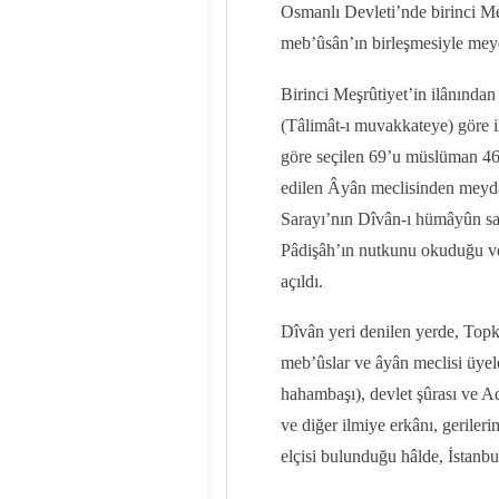
Osmanlı Devleti’nde birinci Meş
meb’ûsân’ın birleşmesiyle mey
Birinci Meşrûtiyet’in ilânından 
(Tâlimât-ı muvakkateye) göre i
göre seçilen 69’u müslüman 46’s
edilen Âyân meclisinden meyd
Sarayı’nın Dîvân-ı hümâyûn s
Pâdişâh’ın nutkunu okuduğu ve
açıldı.
Dîvân yeri denilen yerde, Topk
meb’ûslar ve âyân meclisi üyeler
hahambaşı), devlet şûrası ve Ad
ve diğer ilmiye erkânı, gerileri
elçisi bulunduğu hâlde, İstanbul