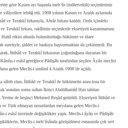
erine göre Kasım ayı başında meb’ûs (milletvekili) seçimlerinin
e vilâyetlere tebliğ etti. 1908 yılının Kasım ve Aralık aylarında
âd ve Terakkî fırkasıyla, Ahrâr fırkası katıldı. Ordu içindeki
 ve Terakkî fırkası, rakîbinin seçimlerde ekseriyeti kazanmaması
u. Hattâ etkisi altında bulundurduğu hükümet ve idare
 suretiyle, şiddet ve baskıya başvurmaktan da çekinmedi. Bu
arak, İttihâd ve Terakkî fırkasının çoğunluğuna dayanan bir
. Kânûn-i esâsî gereğince Pâdişâh tarafından seçilen Âyân meclisi
dana gelen Meclis-i umûmî 4 Aralık 1908’de açıldı.
sâhib olan, İttihâd ve Terakkî ile hükümetin arası kısa bir
vak’asından sonra sultan İkinci Abdülhamîd Han tahttan
i. Yerine de beşinci Mehmed Reşâd getirildi. Ekseriyeti İttihâd ve
lim ve Türk olmayan unsurlardan meydana gelen Meclis-i
i esâsî üzerinde değişiklikler yaptı. Meclis-i âyân ve Pâdişâh
işikliklerin, Meclis-i meb’ûsânda görüşülmesi esnasında çok sert