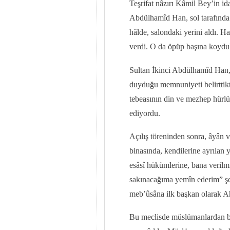
Teşrifat nâzırı Kâmil Bey’in ida
Abdülhamîd Han, sol tarafınd
hâlde, salondaki yerini aldı. H
verdi. O da öpüp başına koydu
Sultan İkinci Abdülhamîd Han,
duyduğu memnuniyeti belirttikt
tebeasının din ve mezhep hürlüğ
ediyordu.
Açılış töreninden sonra, âyân 
binasında, kendilerine ayrılan
esâsî hükümlerine, bana verilmi
sakınacağıma yemîn ederim” şek
meb’ûsâna ilk başkan olarak Ah
Bu meclisde müslümanlardan ba