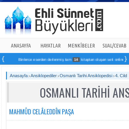
ANASAYFA
HAYATLAR
MENKÎBELER
SUAL/CEVAB
Binlerce eserden derlenmiş tam
14
kitaptan oluşan seti online sipariş vereb
Anasayfa
Ansiklopediler
Osmanlı Tarihi Ansiklopedisi
4. Cild
OSMANLI TARİHİ ANS
MAHMÛD CELÂLEDDÎN PAŞA