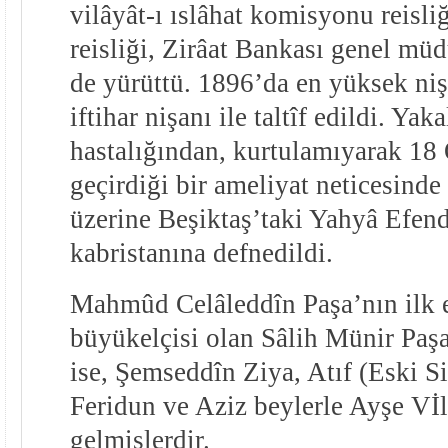
vilâyât-ı ıslâhat komisyonu reisl
reisliği, Zirâat Bankası genel müd
de yürüttü. 1896’da en yüksek ni
iftihar nişanı ile taltîf edildi. Yak
hastalığından, kurtulamıyarak 18
geçirdiği bir ameliyat neticesinde 
üzerine Beşiktaş’taki Yahyâ Efend
kabristanına defnedildi.
Mahmûd Celâleddîn Paşa’nın ilk e
büyükelçisi olan Sâlih Münir Paşa
ise, Şemseddîn Ziya, Atıf (Eski S
Feridun ve Aziz beylerle Ayşe V
gelmişlerdir.