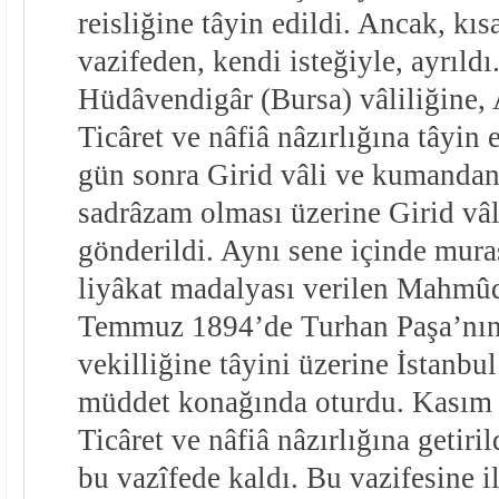
reisliğine tâyin edildi. Ancak, kıs
vazifeden, kendi isteğiyle, ayrıldı
Hüdâvendigâr (Bursa) vâliliğine,
Ticâret ve nâfiâ nâzırlığına tâyin 
gün sonra Girid vâli ve kumandan
sadrâzam olması üzerine Girid vâl
gönderildi. Aynı sene içinde mura
liyâkat madalyası verilen Mahmûd
Temmuz 1894’de Turhan Paşa’nın 
vekilliğine tâyini üzerine İstanbu
müddet konağında oturdu. Kasım 
Ticâret ve nâfiâ nâzırlığına getir
bu vazîfede kaldı. Bu vazifesine 