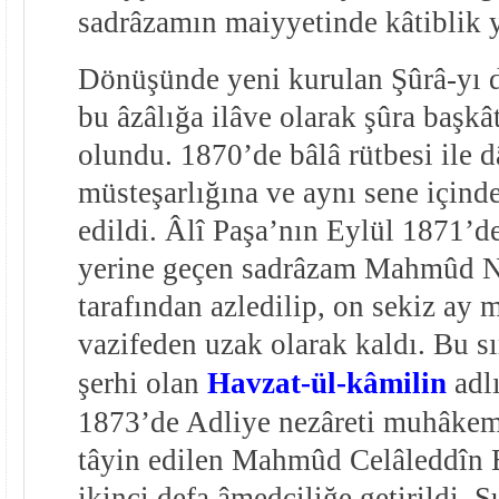
sadrâzamın maiyyetinde kâtiblik y
Dönüşünde yeni kurulan Şûrâ-yı d
bu âzâlığa ilâve olarak şûra başkât
olundu. 1870’de bâlâ rütbesi ile d
müsteşarlığına ve aynı sene içind
edildi. Âlî Paşa’nın Eylül 1871’d
yerine geçen sadrâzam Mahmûd 
tarafından azledilip, on sekiz ay
vazifeden uzak olarak kaldı. Bu s
şerhi olan
Havzat-ül-kâmilin
adlı
1873’de Adliye nezâreti muhâkemâ
tâyin edilen Mahmûd Celâleddîn 
ikinci defa âmedciliğe getirildi. 