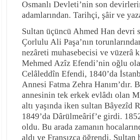
Osmanlı Devleti’nin son devirler
adamlarından. Tarihçi, şâir ve yaz
Sultan üçüncü Ahmed Han devri 
Çorlulu Ali Paşa’nın torunlarında
nezâreti muhasebecisi ve vüzerâ 
Mehmed Azîz Efendi’nin oğlu o
Celâleddîn Efendi, 1840’da İstan
Annesi Fatma Zehra Hanım’dır. B
annesinin tek erkek evlâdı olan 
altı yaşında iken sultan Bâyezîd 
1849’da Dârülmeârif’e girdi. 18
oldu. Bu arada zamanın hocalarınd
aldı ve Fransızca öğrendi. Sultan