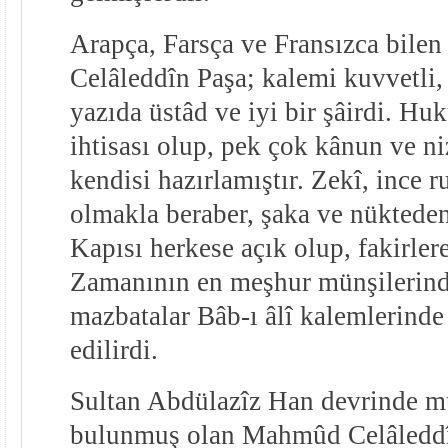
Arapça, Farsça ve Fransızca bil
Celâleddîn Paşa; kalemi kuvvetli, 
yazıda üstâd ve iyi bir şâirdi. Hu
ihtisası olup, pek çok kânun ve 
kendisi hazırlamıştır. Zekî, ince r
olmakla beraber, şaka ve nüktede
Kapısı herkese açık olup, fakirler
Zamanının en meşhur münşilerinde
mazbatalar Bâb-ı âlî kalemlerinde
edilirdi.
Sultan Abdülazîz Han devrinde 
bulunmuş olan Mahmûd Celâleddîn