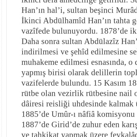
Han’ın hal’i, sultan beşinci Murâ
İkinci Abdülhamîd Han’ın tahta ge
vazîfede bulunuyordu. 1878’de iki
Daha sonra sultan Abdülazîz Han’
indirilmesi ve şehîd edilmesine s
muhakeme edilmesi esnasında, o d
yapmış birisi olarak delillerin t
vazifelerde bulundu. 15 Kasım 1
rütbe olan vezirlik rütbesine nail
dâiresi reisliği uhdesinde kalmak
1885’de Umûr-ı nâfiâ komisyonu âz
1887’de Girid’de zuhur eden karış
ve tahkikat yapmak üzere fevkalâ