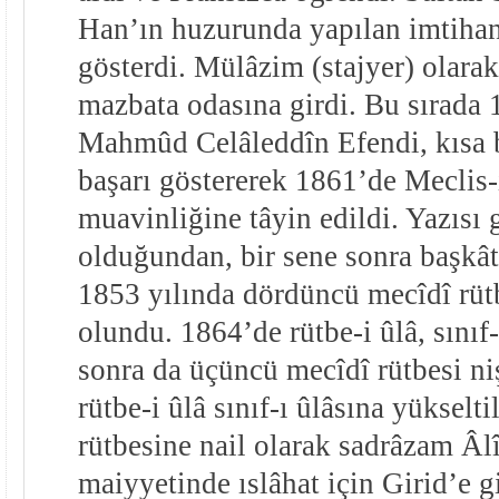
Han’ın huzurunda yapılan imtihan
gösterdi. Mülâzim (stajyer) olarak
mazbata odasına girdi. Bu sırada 
Mahmûd Celâleddîn Efendi, kısa 
başarı göstererek 1861’de Meclis-
muavinliğine tâyin edildi. Yazısı 
olduğundan, bir sene sonra başkâtip
1853 yılında dördüncü mecîdî rütbe
olundu. 1864’de rütbe-i ûlâ, sınıf-
sonra da üçüncü mecîdî rütbesi ni
rütbe-i ûlâ sınıf-ı ûlâsına yükselt
rütbesine nail olarak sadrâzam Âl
maiyyetinde ıslâhat için Girid’e g