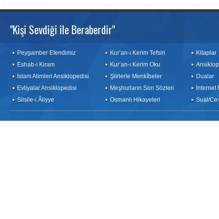
"Kişi Sevdiği ile Beraberdir"
Peygamber Efendimiz
Kur’an-ı Kerim Tefsiri
Kitaplar
Eshab-ı Kiram
Kur’an-ı Kerim Oku
Ansiklop
İslam Alimleri Ansiklopedisi
Şiirlerle Menkîbeler
Dualar
Evliyalar Ansiklopedisi
Meşhurların Son Sözleri
İnternet
Silsile-i Âliyye
Osmanlı Hikayeleri
Sual/Ce