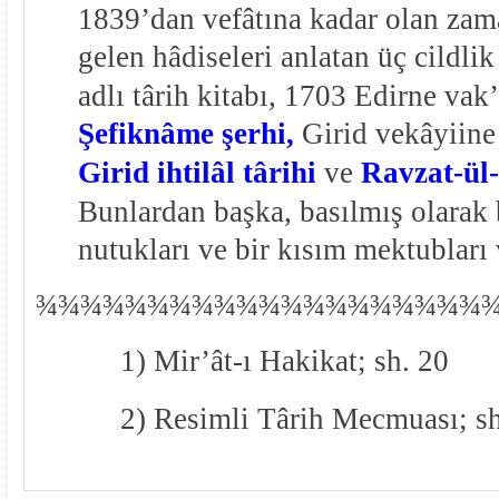
1839’dan vefâtına kadar olan za
gelen hâdiseleri anlatan üç cildli
adlı târih kitabı, 1703 Edirne va
Şefiknâme şerhi,
Girid vekâyiine
Girid ihtilâl târihi
ve
Ravzat-ül
Bunlardan başka, basılmış olarak b
nutukları ve bir kısım mektubları 
¾
¾
¾¾¾¾¾¾¾¾¾¾¾¾¾¾¾¾¾¾
1) Mir’ât-ı Hakikat; sh. 20
2) Resimli Târih Mecmuası; s