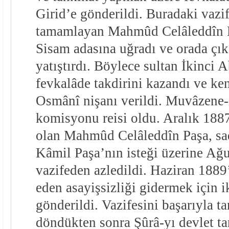
Girid’e gönderildi. Buradaki vazi
tamamlayan Mahmûd Celâleddîn 
Sisam adasına uğradı ve orada çık
yatıştırdı. Böylece sultan İkinci
fevkalâde takdirini kazandı ve ke
Osmânî nişanı verildi. Muvâzen
komisyonu reisi oldu. Aralık 1887
olan Mahmûd Celâleddîn Paşa, s
Kâmil Paşa’nın isteği üzerine Ağ
vazifeden azledildi. Haziran 1889
eden asayişsizliği gidermek için i
gönderildi. Vazifesini başarıyla 
döndükten sonra Şûrâ-yı devlet ta