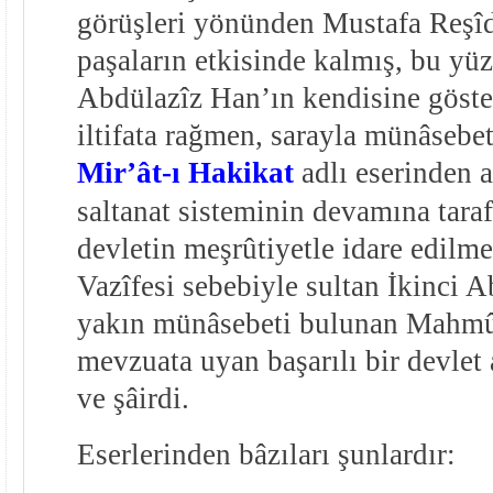
görüşleri yönünden Mustafa Reşîd
paşaların etkisinde kalmış, bu yü
Abdülazîz Han’ın kendisine göste
iltifata rağmen, sarayla münâsebet
Mir’ât-ı Hakikat
adlı eserinden a
saltanat sisteminin devamına taraf
devletin meşrûtiyetle idare edilmes
Vazîfesi sebebiyle sultan İkinci 
yakın münâsebeti bulunan Mahmû
mevzuata uyan başarılı bir devlet 
ve şâirdi.
Eserlerinden bâzıları şunlardır: