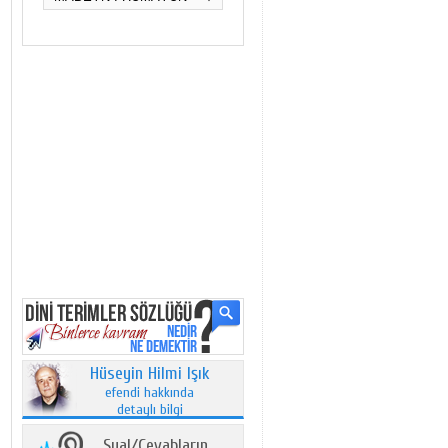
Hüseyin Hilmi Işık
efendi hakkında
detaylı bilgi
Sual/Cevabların