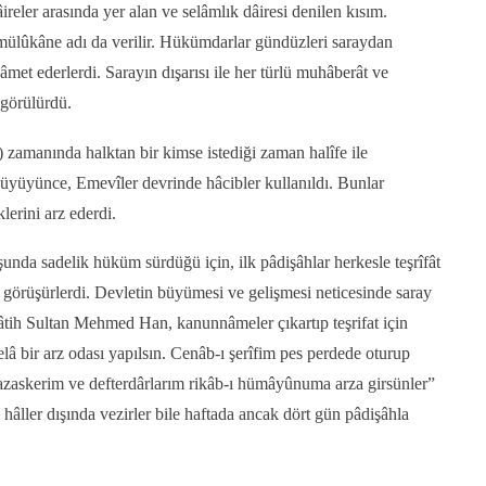
ireler arasında yer alan ve selâmlık dâiresi denilen kısım.
lûkâne adı da verilir. Hükümdarlar gündüzleri saraydan
met ederlerdi. Sarayın dışarısı ile her türlü muhâberât ve
görülürdü.
 zamanında halktan bir kimse istediği zaman halîfe ile
büyüyünce, Emevîler devrinde hâcibler kullanıldı. Bunlar
lerini arz ederdi.
unda sadelik hüküm sürdüğü için, ilk pâdişâhlar herkesle teşrîfât
görüşürlerdi. Devletin büyümesi ve gelişmesi neticesinde saray
. Fâtih Sultan Mehmed Han, kanunnâmeler çıkartıp teşrifat için
 bir arz odası yapılsın. Cenâb-ı şerîfim pes perdede oturup
azaskerim ve defterdârlarım rikâb-ı hümâyûnuma arza girsünler”
hâller dışında vezirler bile haftada ancak dört gün pâdişâhla