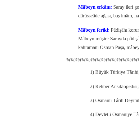
Mâbeyn erkânı:
Saray ileri g
dârüsseâde ağası, baş imâm, haz
Mâbeyn ferîki:
Pâdişâhı korum
Mâbeyn müşiri: Sarayda pâdişâh
kahramanı Osman Paşa, mâbeyn
¾
¾
¾¾¾¾¾¾¾¾¾¾¾¾¾¾¾¾¾
1) Büyük Türkiye Târihi;
2) Rehber Ansiklopedisi; 
3) Osmanlı Târih Deyimle
4) Devlet-i Osmaniye Târ