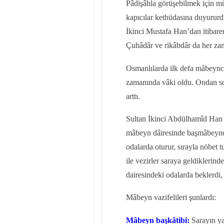
Pâdişâhla görüşebilmek için mü
kapıcılar kethüdasına duyururdu
İkinci Mustafa Han’dan itibare
Çuhâdâr ve rikâbdâr da her zam
Osmanlılarda ilk defa mâbeync
zamanında vâki oldu. Ondan so
arttı.
Sultan İkinci Abdülhamîd Han d
mâbeyn dâiresinde başmâbeynci
odalarda oturur, sırayla nöbet
ile vezirler saraya geldiklerind
dairesindeki odalarda beklerdi,
Mâbeyn vazifelileri şunlardı:
Mâbeyn başkâtibi:
Sarayın ya