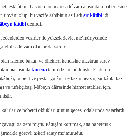
ümet teşkilâtının başında bulunan sadrâzam arasındaki haberleşme
n ünvânı olup, bu vazife sahibinin asıl adı
sır kâtibi
idi.
âbeyn kâtibi
denirdi.
 edenlerden vezirler ile yüksek devlet me’mûriyetinde
a gibi sadrâzam olanlar da vardır.
 olan işlerine bakan ve dilekleri kendisine ulaştıran saray
yakın mânâsında
kurenâ
tâbiri de kullanılmıştır. Enderûn
ikâbdâr, tülbent ve peşkir gulâmı ile baş müezzin, sır kâtibi baş
aşı ve tüfekçibaşı Mâbeyn dâiresinde hizmet ettikleri için,
miştir.
kalırlar ve nöbetçi oldukları günün gecesi odalarında yatarlardı.
çavuşu da denilmiştir. Pâdişâhı korumak, atla habercilik
ağırmakla görevli askerî saray me’murudur.