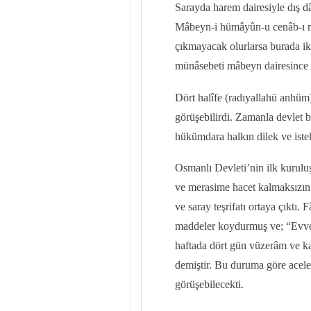
Sarayda harem dairesiyle dış dâ
Mâbeyn-i hümâyûn-u cenâb-ı mü
çıkmayacak olurlarsa burada ikâ
münâsebeti mâbeyn dairesince 
Dört halîfe (radıyallahü anhüm)
görüşebilirdi. Zamanla devlet 
hükümdara halkın dilek ve istek
Osmanlı Devleti’nin ilk kuruluş
ve merasime hacet kalmaksızın 
ve saray teşrifatı ortaya çıktı
maddeler koydurmuş ve; “Evvelâ
haftada dört gün vüzerâm ve k
demiştir. Bu duruma göre acele 
görüşebilecekti.