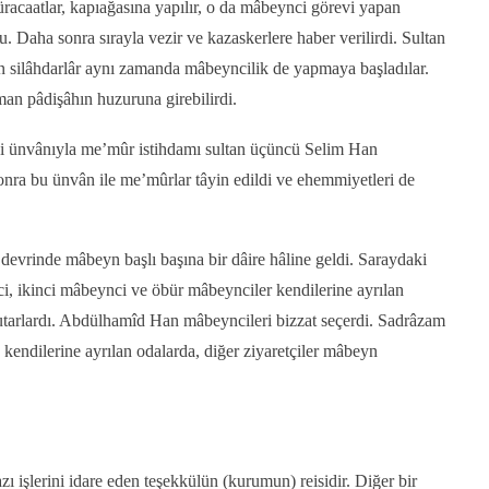
racaatlar, kapıağasına yapılır, o da mâbeynci görevi yapan
. Daha sonra sırayla vezir ve kazaskerlere haber verilirdi. Sultan
n silâhdarlâr aynı zamanda mâbeyncilik de yapmaya başladılar.
an pâdişâhın huzuruna girebilirdi.
i ünvânıyla me’mûr istihdamı sultan üçüncü Selim Han
nra bu ünvân ile me’mûrlar tâyin edildi ve ehemmiyetleri de
evrinde mâbeyn başlı başına bir dâire hâline geldi. Saraydaki
, ikinci mâbeynci ve öbür mâbeynciler kendilerine ayrılan
 tutarlardı. Abdülhamîd Han mâbeyncileri bizzat seçerdi. Sadrâzam
e kendilerine ayrılan odalarda, diğer ziyaretçiler mâbeyn
zı işlerini idare eden teşekkülün (kurumun) reisidir. Diğer bir