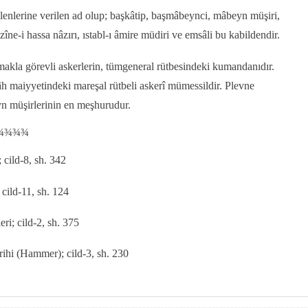
elenlerine verilen ad olup; başkâtip, başmâbeynci, mâbeyn müşiri,
îne-i hassa nâzırı, ıstabl-ı âmire müdiri ve emsâli bu kabildendir.
akla görevli askerlerin, tümgeneral rütbesindeki kumandanıdır.
 maiyyetindeki mareşal rütbeli askerî mümessildir. Plevne
 müşirlerinin en meşhurudur.
¾¾¾¾
 cild-8, sh. 342
cild-11, sh. 124
ri; cild-2, sh. 375
ihi (Hammer); cild-3, sh. 230