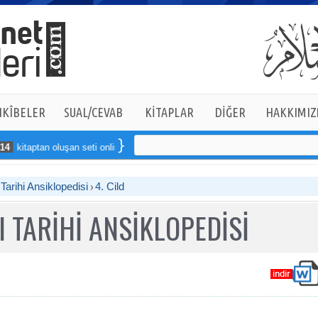
KÎBELER
SUAL/CEVAB
KİTAPLAR
DİĞER
HAKKIMIZ
aptan oluşan seti online sipariş verebilirsiniz
arihi Ansiklopedisi
4. Cild
 TARİHİ ANSİKLOPEDİSİ