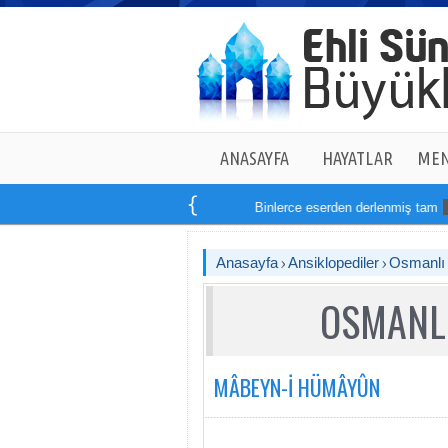
ANASAYFA
HAYATLAR
MEN
Binlerce eserden derlenmiş tam
14
kit
Anasayfa
Ansiklopediler
Osmanlı T
OSMANLI
MÂBEYN-İ HÜMÂYÛN