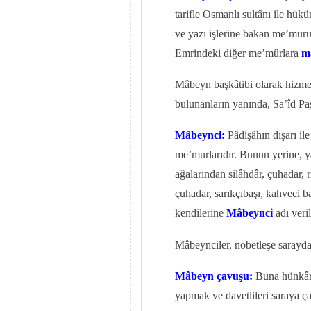
tarifle Osmanlı sultânı ile hük
ve yazı işlerine bakan me’muru
Emrindeki diğer me’mûrlara
m
Mâbeyn başkâtibi olarak hizmet
bulunanların yanında, Sa’îd Paş
Mâbeynci:
Pâdişâhın dışarı ile
me’murlarıdır. Bunun yerine, 
ağalarından silâhdâr, çuhadar, r
çuhadar, sarıkçıbaşı, kahveci b
kendilerine
Mâbeynci
adı veril
Mâbeynciler, nöbetleşe sarayda 
Mâbeyn çavuşu:
Buna hünkâr 
yapmak ve davetlileri saraya ç