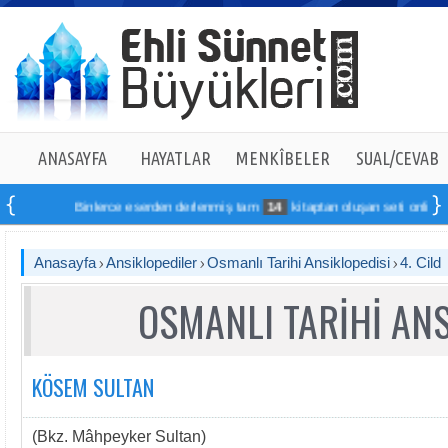
ANASAYFA
HAYATLAR
MENKÎBELER
SUAL/CEVAB
Binlerce eserden derlenmiş tam
14
kitaptan oluşan seti online sipa
Anasayfa
Ansiklopediler
Osmanlı Tarihi Ansiklopedisi
4. Cild
OSMANLI TARİHİ ANS
KÖSEM SULTAN
(Bkz. Mâhpeyker Sultan)