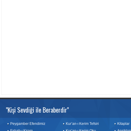
"Kişi Sevdiği ile Beraberdir"
Peygamber Efendimiz
Kur’an-ı Kerim Tefsiri
Kitaplar
Eshab-ı Kiram
Kur’an-ı Kerim Oku
Ansiklop