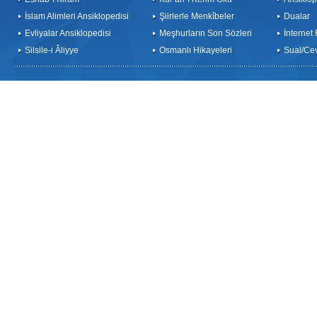
İslam Alimleri Ansiklopedisi
Şiirlerle Menkîbeler
Dualar
Evliyalar Ansiklopedisi
Meşhurların Son Sözleri
İnternet
Silsile-i Âliyye
Osmanlı Hikayeleri
Sual/Ce