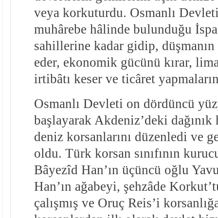
veya korkuturdu. Osmanlı Devlet
muhârebe hâlinde bulunduğu İspan
sahillerine kadar gidip, düşmanın 
eder, ekonomik gücünü kırar, lima
irtibâtı keser ve ticâret yapmaları
Osmanlı Devleti on dördüncü yüz
başlayarak Akdeniz’deki dağınık
deniz korsanlarını düzenledi ve g
oldu. Türk korsan sınıfının kurucu
Bâyezîd Han’ın üçüncü oğlu Yavu
Han’ın ağabeyi, şehzâde Korkut’tu
çalışmış ve Oruç Reis’i korsanlığa