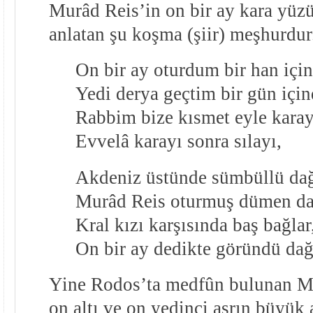
Murâd Reis’in on bir ay kara yüz
anlatan şu koşma (şiir) meşhurdur
On bir ay oturdum bir han için
Yedi derya geçtim bir gün için
Rabbim bize kısmet eyle karay
Evvelâ karayı sonra sılayı,
Akdeniz üstünde sümbüllü dağ
Murâd Reis oturmuş dümen da
Kral kızı karşısında baş bağlar
On bir ay dedikte göründü dağ
Yine Rodos’ta medfûn bulunan Me
on altı ve on yedinci asrın büyük 