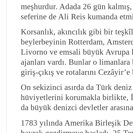
meşhurdur. Adada 26 gün kalmış, 
seferine de Ali Reis kumanda etmi
Korsanlık, akıncılık gibi bir teşkî
beylerbeyinin Rotterdam, Amster
Livorno ve emsali büyük Avrupa l
ajanları vardı. Bunlar o limanlara
giriş-çıkış ve rotalarını Cezâyir’e b
On sekizinci asırda da Türk deniz 
hüviyetlerini korumakla birlikte, 
da büyük denizci devletler arasına 
1783 yılında Amerika Birleşik Dev
bayrak gezdirmeye başladı. 25 