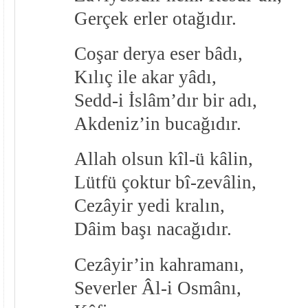
Gerçek erler otağıdır.
Coşar derya eser bâdı,
Kılıç ile akar yâdı,
Sedd-i İslâm’dır bir adı,
Akdeniz’in bucağıdır.
Allah olsun kîl-ü kâlin,
Lütfü çoktur bî-zevâlin,
Cezâyir yedi kralın,
Dâim başı nacağıdır.
Cezâyir’in kahramanı,
Severler Âl-i Osmânı,