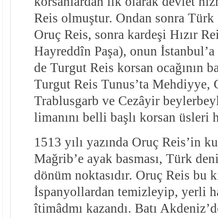
korsanlardan ilk olarak devlet hi
Reis olmuştur. Ondan sonra Türk k
Oruç Reis, sonra kardeşi Hızır Re
Hayreddîn Paşa), onun İstanbul’a 
de Turgut Reis korsan ocağının ba
Turgut Reis Tunus’ta Mehdiyye, C
Trablusgarb ve Cezâyir beylerbeyl
limanını belli başlı korsan üsleri h
1513 yılı yazında Oruç Reis’in k
Mağrib’e ayak basması, Türk deniz
dönüm noktasıdır. Oruç Reis bu kı
İspanyollardan temizleyip, yerli h
îtimâdmı kazandı. Batı Akdeniz’d