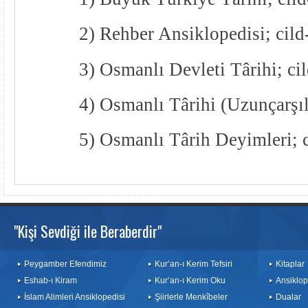
2) Rehber Ansiklopedisi; cild
3) Osmanlı Devleti Târihi; cil
4) Osmanlı Târihi (Uzunçarşılı
5) Osmanlı Târih Deyimleri; c
"Kişi Sevdiği ile Beraberdir"
Peygamber Efendimiz
Kur’an-ı Kerim Tefsiri
Kitaplar
Eshab-ı Kiram
Kur’an-ı Kerim Oku
Ansiklop
İslam Alimleri Ansiklopedisi
Şiirlerle Menkîbeler
Dualar