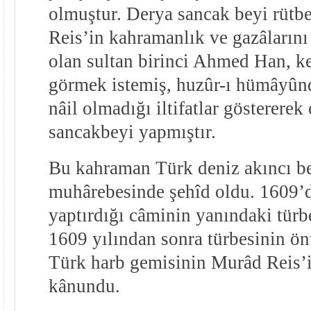
olmuştur. Derya sancak beyi rütb
Reis’in kahramanlık ve gazâlarını
olan sultan birinci Ahmed Han, ke
görmek istemiş, huzûr-ı hümâyûnd
nâil olmadığı iltifatlar gösterere
sancakbeyi yapmıştır.
Bu kahraman Türk deniz akıncı be
muhârebesinde şehîd oldu. 1609’
yaptırdığı câminin yanındaki türb
1609 yılından sonra türbesinin ö
Türk harb gemisinin Murâd Reis’
kânundu.