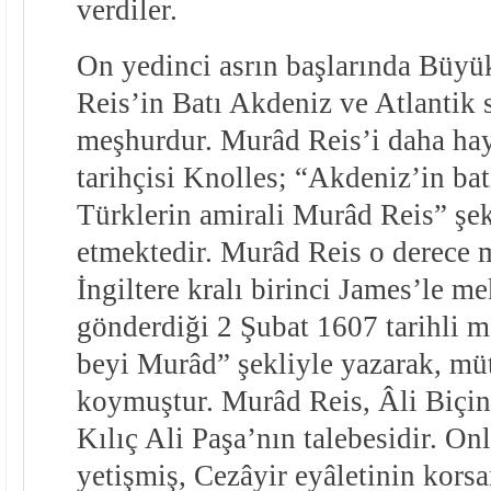
verdiler.
On yedinci asrın başlarında Büy
Reis’in Batı Akdeniz ve Atlantik s
meşhurdur. Murâd Reis’i daha hay
tarihçisi Knolles; “Akdeniz’in bat
Türklerin amirali Murâd Reis” şek
etmektedir. Murâd Reis o derece 
İngiltere kralı birinci James’le m
gönderdiği 2 Şubat 1607 tarihli 
beyi Murâd” şekliyle yazarak, müt
koymuştur. Murâd Reis, Âli Biçin
Kılıç Ali Paşa’nın talebesidir. O
yetişmiş, Cezâyir eyâletinin korsa