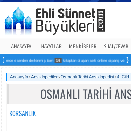
ANASAYFA
HAYATLAR
MENKÎBELER
SUAL/CEVAB
erden derlenmiş tam
14
kitaptan oluşan seti online sipariş verebilirsiniz
Anasayfa
Ansiklopediler
Osmanlı Tarihi Ansiklopedisi
4. Cild
OSMANLI TARİHİ ANS
KORSANLIK