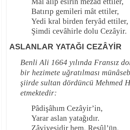
Mâl alıp esirin mezâd ettiler,
Batırıp gemileri mât ettiler,
Yedi kral birden feryâd ettiler,
Şimdi cevâhirle dolu Cezâyir.
ASLANLAR YATAĞI CEZÂYİR
Benli Ali 1664 yılında Fransız d
bir hezimete uğratılması münâsebe
şiirde sultan dördüncü Mehmed H
etmektedir:
Pâdişâhım Cezâyir’in,
Yarar aslan yatağıdır.
Zâviyesidir hem. Resûl’ün,