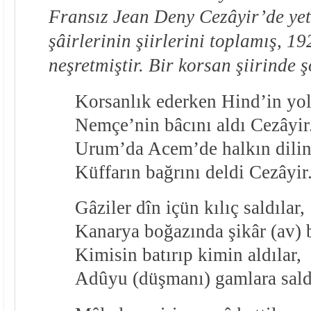
Fransız Jean Deny Cezâyir’de yet
şâirlerinin şiirlerini toplamış, 19
neşretmiştir. Bir korsan şiirinde 
Korsanlık ederken Hind’in yo
Nemçe’nin bâcını aldı Cezâyir
Urum’da Acem’de halkın dilin
Küffarın bağrını deldi Cezâyir
Gâziler dîn içün kılıç saldılar,
Kanarya boğazında şikâr (av) 
Kimisin batırıp kimin aldılar,
Adûyu (düşmanı) gamlara sald