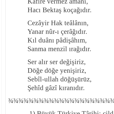
Kâfire vermez amanı,
Hacı Bektaş koçağıdır.
Cezâyir Hak teâlânın,
Yanar nûr-ı çerâğıdır.
Kıl duânı pâdişâhım,
Sanma menzil ırağıdır.
Ser alır ser değişiriz,
Döğe döğe yenişiriz,
Sebîl-ullah döğüşürüz,
Şehîd gâzî kıranıdır.
¾
¾
¾¾¾¾¾¾¾¾¾¾¾¾¾¾¾¾¾¾
1) Büyük Türkiye Târihi; cild