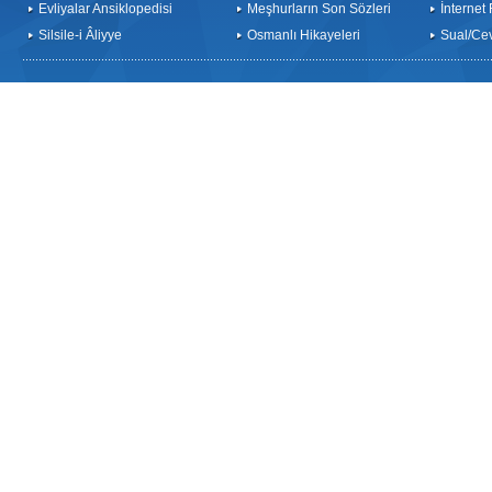
Evliyalar Ansiklopedisi
Meşhurların Son Sözleri
İnternet
Silsile-i Âliyye
Osmanlı Hikayeleri
Sual/Ce