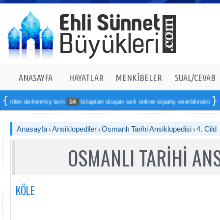
ANASAYFA
HAYATLAR
MENKÎBELER
SUAL/CEVAB
lenmiş tam
14
kitaptan oluşan seti online sipariş verebilirsiniz
Anasayfa
Ansiklopediler
Osmanlı Tarihi Ansiklopedisi
4. Cild
OSMANLI TARİHİ ANS
KÖLE