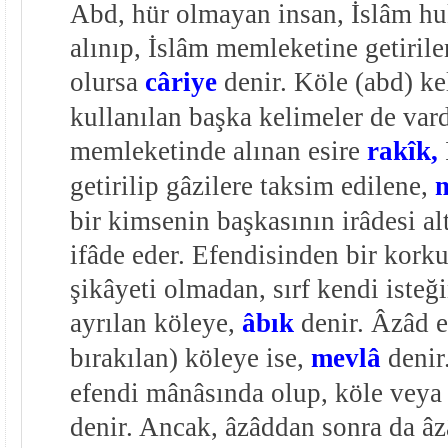
Abd, hür olmayan insan, İslâm hu
alınıp, İslâm memleketine getiril
olursa
câriye
denir. Köle (abd) ke
kullanılan başka kelimeler de va
memleketinde alınan esire
rakîk,
getirilip gâzilere taksim edilene,
bir kimsenin başkasının irâdesi a
ifâde eder. Efendisinden bir korku
şikâyeti olmadan, sırf kendi isteğ
ayrılan köleye,
âbık
denir. Âzâd e
bırakılan) köleye ise,
mevlâ
denir
efendi mânâsında olup, köle veya 
denir. Ancak, âzâddan sonra da âzâ