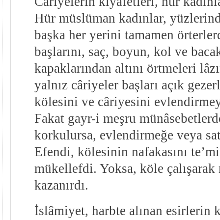
Câriyelerin kıyafetleri, hür kadınl
Hür müslüman kadınlar, yüzlerind
başka her yerini tamamen örterlerd
başlarını, saç, boyun, kol ve bacak
kapaklarından altını örtmeleri lâz
yalnız câriyeler başları açık gezer
kölesini ve câriyesini evlendirme
Fakat gayr-i meşru münâsebetler
korkulursa, evlendirmeğe veya s
Efendi, kölesinin nafakasını te’m
mükellefdi. Yoksa, köle çalışarak 
kazanırdı.
İslâmiyet, harbte alınan esirlerin 