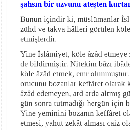
şahsın bir uzvunu ateşten kurta
Bunun içindir ki, müslümanlar İsl
zühd ve takva hâlleri görülen köle
etmişlerdir.
Yine İslâmiyet, köle âzâd etmeye
de bildirmiştir. Nitekim bâzı ibâde
köle âzâd etmek, emr olunmuştur.
orucunu bozanlar keffâret olarak 
âzâd edemeyen, ard arda altmış gü
gün sonra tutmadığı hergün için bi
Yine yeminini bozanın keffâret ol
etmesi, yahut zekât alması caiz ol