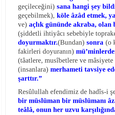
geçileceğini)
sana hangi şey bild
geçebilmek),
köle âzâd etmek, y
ve)
açlık gününde akraba, olan 
(şiddetli ihtiyâcı sebebiyle topra
doyurmaktır.
(Bundan)
sonra
(o 
fakirleri doyuranın)
mü’minlerden
(tâatlere, musîbetlere ve mâsiyete 
(insanlara)
merhameti tavsiye ed
şarttır.”
Resûlullah efendimiz de hadîs-i şe
bir müslüman bir müslümanı âzâ
teâlâ, onun her uzvu karşılığın