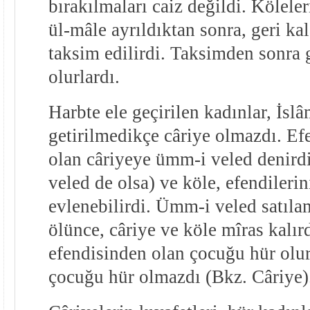
bırakılmaları caiz değildi. Köleler
ül-mâle ayrıldıktan sonra, geri kal
taksim edilirdi. Taksimden sonra 
olurlardı.
Harbte ele geçirilen kadınlar, İsl
getirilmedikçe câriye olmazdı. E
olan câriyeye ümm-i veled denird
veled de olsa) ve köle, efendilerini
evlenebilirdi. Ümm-i veled satıla
ölünce, câriye ve köle mîras kalı
efendisinden olan çocuğu hür olur
çocuğu hür olmazdı (Bkz. Câriye)