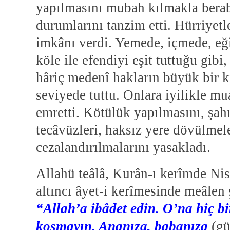
yapılmasını mubah kılmakla berab
durumlarını tanzim etti. Hürriyet
imkânı verdi. Yemede, içmede, eğ
köle ile efendiyi eşit tuttuğu gibi
hâriç medenî hakların büyük bir k
seviyede tuttu. Onlara iyilikle m
emretti. Kötülük yapılmasını, şahı
tecâvüzleri, haksız yere dövülmele
cezalandırılmalarını yasakladı.
Allahü teâlâ, Kurân-ı kerîmde Nis
altıncı âyet-i kerîmesinde meâlen
“Allah’a ibâdet edin. O’na hiç bi
koşmayın. Ananıza, babanıza
(güz