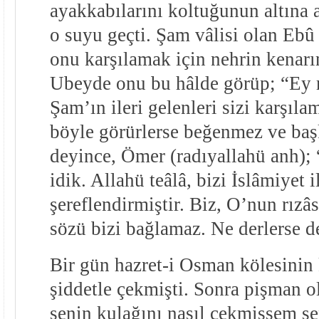
ayakkabılarını koltuğunun altına a
o suyu geçti. Şam vâlisi olan Eb
onu karşılamak için nehrin kenarı
Ubeyde onu bu hâlde görüp; “Ey 
Şam’ın ileri gelenleri sizi karşıla
böyle görürlerse beğenmez ve baş
deyince, Ömer (radıyallahü anh); 
idik. Allahü teâlâ, bizi İslâmiyet i
şereflendirmiştir. Biz, O’nun rızâs
sözü bizi bağlamaz. Ne derlerse d
Bir gün hazret-i Osman kölesinin 
şiddetle çekmişti. Sonra pişman o
senin kulağını nasıl çekmişsem s