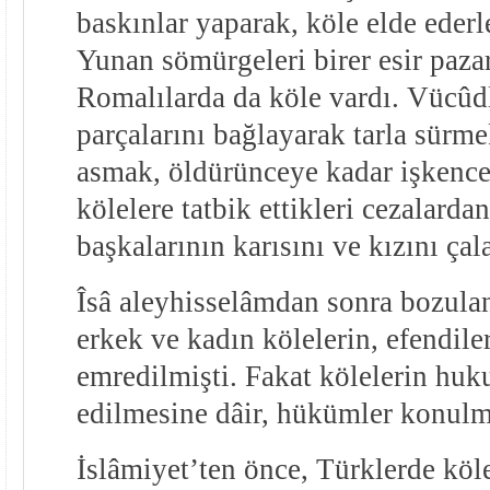
baskınlar yaparak, köle elde ederl
Yunan sömürgeleri birer esir paza
Romalılarda da köle vardı. Vücûdl
parçalarını bağlayarak tarla sürm
asmak, öldürünceye kadar işkence
kölelere tatbik ettikleri cezalarda
başkalarının karısını ve kızını çala
Îsâ aleyhisselâmdan sonra bozulan 
erkek ve kadın kölelerin, efendile
emredilmişti. Fakat kölelerin huk
edilmesine dâir, hükümler konulm
İslâmiyet’ten önce, Türklerde köl