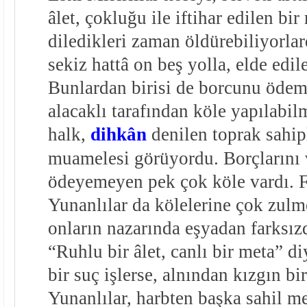
âlet, çokluğu ile iftihar edilen bi
diledikleri zaman öldürebiliyorlar
sekiz hattâ on beş yolla, elde edil
Bunlardan birisi de borcunu öde
alacaklı tarafından köle yapılabilm
halk,
dihkân
denilen toprak sahip
muamelesi görüyordu. Borçlarını v
ödeyemeyen pek çok köle vardı. Fi
Yunanlılar da kölelerine çok zulm
onların nazarında eşyadan farksızd
“Ruhlu bir âlet, canlı bir meta” di
bir suç işlerse, alnından kızgın bir
Yunanlılar, harbten başka sahil m