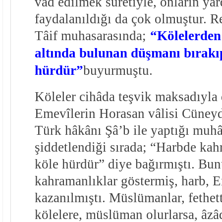
vâd edilmek suretiyle, onların ya
faydalanıldığı da çok olmuştur. R
Tâif muhasarasında;
“Kölelerde
altında bulunan düşmanı bırakı
hürdür”
buyurmuştu.
Köleler cihâda teşvik maksadıyla d
Emevîlerin Horasan vâlisi Cüney
Türk hâkânı Şâ’b ile yaptığı muh
şiddetlendiği sırada; “Harbde kah
köle hürdür” diye bağırmıştı. Bun
kahramanlıklar göstermiş, harb, E
kazanılmıştı. Müslümanlar, fethett
kölelere, müslüman olurlarsa, âzâ