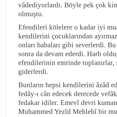
vâdediyorlardı. Böyle pek çok k
olmuştu.
Efendileri kölelere o kadar iyi mu
kendilerini çocuklarından ayırmaz
onları babaları gibi severlerdi. Bu
sonra da devam ederdi. Harb oldu
efendilerinin emrinde toplanırlar,
giderlerdi.
Bunların hepsi kendilerini âzâd e
fedây-ı cân edecek derecede vefâk
fedakar idiler. Emevî devri kuma
Muhammed Yezîd Mehlebî bir mu