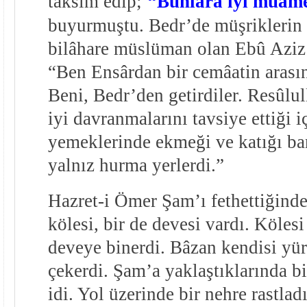
taksim edip;
“Bunlara iyi muame
buyurmuştu. Bedr’de müşriklerin 
bilâhare müslüman olan Ebû Aziz
“Ben Ensârdan bir cemâatin aras
Beni, Bedr’den getirdiler. Resûlu
iyi davranmalarını tavsiye ettiği 
yemeklerinde ekmeği ve katığı ban
yalnız hurma yerlerdi.”
Hazret-i Ömer Şam’ı fethettiğinde,
kölesi, bir de devesi vardı. Kölesi
deveye binerdi. Bâzan kendisi yür
çekerdi. Şam’a yaklaştıklarında b
idi. Yol üzerinde bir nehre rastlad