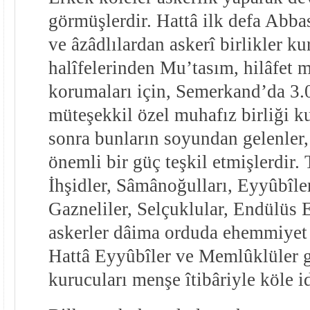
görmüşlerdir. Hattâ ilk defa Abba
ve âzâdlılardan askerî birlikler k
halîfelerinden Mu’tasım, hilâfet 
korumaları için, Semerkand’da 3
müteşekkil özel muhafız birliği 
sonra bunların soyundan gelenler
önemli bir güç teşkil etmişlerdir.
İhşidler, Sâmânoğulları, Eyyûbîle
Gazneliler, Selçuklular, Endülüs 
askerler dâima orduda ehemmiyet 
Hattâ Eyyûbîler ve Memlûklüler gi
kurucuları menşe îtibâriyle köle id