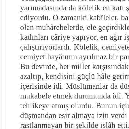
yarımadasında da kölelik en katı 
ediyordu. O zamanki kabîleler, ba
olan muhârebelerde, ele geçirdikle
kadınları câriye yapıyor, en ağır i
çalıştırıyorlardı. Kölelik, cemiye
cemiyet hayâtının ayrılmaz bir par
Bu devirde, her millet karşısında
azaltıp, kendisini güçlü hâle geti
içerisinde idi. Müslümanlar da dü
mukabele etmek durumunda idi. Y
tehlikeye atmış olurdu. Bunun için
düşmandan esir almaya izin verdi 
rastlanmayan bir şekilde ıslâh etti