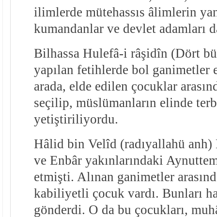
ilimlerde mütehassıs âlimlerin ya
kumandanlar ve devlet adamları da
Bilhassa Hulefâ-i râşidîn (Dört b
yapılan fetihlerde bol ganimetler 
arada, elde edilen çocuklar arasın
seçilip, müslümanların elinde terb
yetiştiriliyordu.
Hâlid bin Velîd (radıyallahü anh)
ve Enbâr yakınlarındaki Aynuttem
etmişti. Alınan ganimetler arasınd
kabiliyetli çocuk vardı. Bunları h
gönderdi. O da bu çocukları, muh