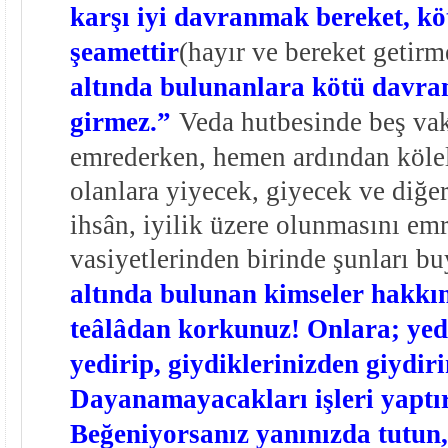
karşı iyi davranmak bereket, kö
şeamettir
(hayır ve bereket getirm
altında bulunanlara kötü davra
girmez.”
Veda hutbesinde beş vak
emrederken, hemen ardından kölel
olanlara yiyecek, giyecek ve diğer
ihsân, iyilik üzere olunmasını emr
vasiyetlerinden birinde şunları b
altında bulunan kimseler hakkı
teâlâdan korkunuz! Onlara; yed
yedirip, giydiklerinizden giydiri
Dayanamayacakları işleri yaptı
Beğeniyorsanız yanınızda tutun