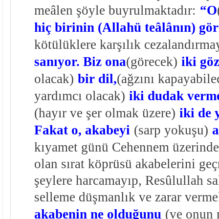
meâlen şöyle buyrulmaktadır:
“O
hiç birinin (Allahü teâlânın) gö
kötülüklere karşılık cezalandırma
sanıyor. Biz ona
(görecek)
iki göz
olacak)
bir dil,
(ağzını kapayabile
yardımcı olacak)
iki dudak verm
(hayır ve şer olmak üzere)
iki de 
Fakat o, akabeyi
(sarp yokuşu)
a
kıyamet günü Cehennem üzerindek
olan sırat köprüsü akabelerini g
şeylere harcamayıp, Resûlullah sa
selleme düşmanlık ve zarar vermek 
akabenin ne olduğunu
(ve onun n