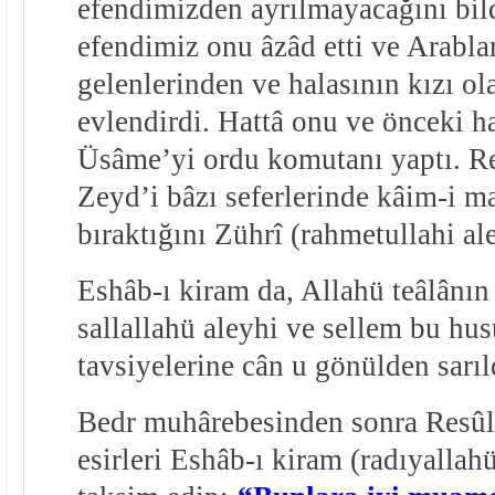
efendimizden ayrılmayacağını bil
efendimiz onu âzâd etti ve Arablar
gelenlerinden ve halasının kızı ol
evlendirdi. Hattâ onu ve önceki 
Üsâme’yi ordu komutanı yaptı. Res
Zeyd’i bâzı seferlerinde kâim-i m
bıraktığını Zührî (rahmetullahi ale
Eshâb-ı kiram da, Allahü teâlânın
sallallahü aleyhi ve sellem bu hus
tavsiyelerine cân u gönülden sarıld
Bedr muhârebesinden sonra Resûl
esirleri Eshâb-ı kiram (radıyalla