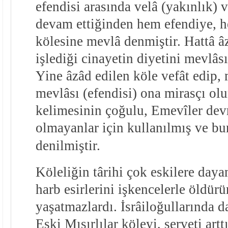
efendisi arasında velâ (yakınlık)
devam ettiğinden hem efendiye, h
kölesine mevlâ denmiştir. Hattâ â
işlediği cinayetin diyetini mevlâsı 
Yine âzâd edilen köle vefât edip, 
mevlâsı (efendisi) ona mirasçı ol
kelimesinin çoğulu, Emevîler dev
olmayanlar için kullanılmış ve b
denilmiştir.
Köleliğin târihi çok eskilere dayan
harb esirlerini işkencelerle öldürür
yaşatmazlardı. İsrâiloğullarında 
Eski Mısırlılar köleyi, serveti art