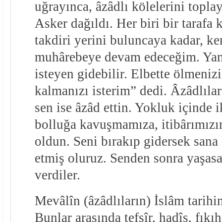
uğrayınca, âzâdlı kölelerini topla
Asker dağıldı. Her biri bir tarafa 
takdiri yerini buluncaya kadar, k
muhârebeye devam edeceğim. Ya
isteyen gidebilir. Elbette ölmenizi
kalmanızı isterim” dedi. Âzâdlılar 
sen ise âzâd ettin. Yokluk içinde 
bolluğa kavuşmamıza, itibârımızın
oldun. Seni bırakıp gidersek sana
etmiş oluruz. Senden sonra yaşasa
verdiler.
Mevâlîn (âzâdlıların) İslâm tarihi
Bunlar arasında tefsîr, hadîs, fıkıh