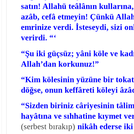
satın! Allahü teâlânın kullarına,
azâb, cefâ etmeyin! Çünkü Allahü
emrinize verdi. İsteseydi, sizi o
verirdi. “‘
“Şu iki güçsüz; yâni köle ve ka
Allah’dan korkunuz!”
“Kim kölesinin yüzüne bir tokat
döğse, onun keffâreti köleyi âzâ
“Sizden biriniz câriyesinin tâlim
hayâtına ve sıhhatine kıymet ver
(serbest bırakıp)
nikâh ederse iki