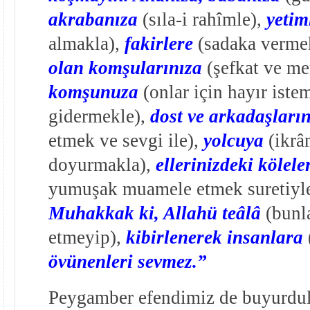
akrabanıza
(sıla-i rahîmle),
yetim
almakla),
fakirlere
(sadaka verme
olan komşularınıza
(şefkat ve me
komşunuza
(onlar için hayır iste
gidermekle),
dost ve arkadaşları
etmek ve sevgi ile),
yolcuya
(ikrâ
doyurmakla),
ellerinizdeki kölele
yumuşak muamele etmek suretiyl
Muhakkak ki, Allahü teâlâ
(bunla
etmeyip),
kibirlenerek insanlara
övünenleri sevmez.”
Peygamber efendimiz de buyurdul