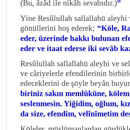
(Bu, âzâd ile nikâh sevabıdır.)
”
Yine Resûlullah sallallahü aleyhi 
gönüllerini hoş ederek;
“Köle, Ra
eder, üzerinde hakkı bulunan efe
eder ve itaat ederse iki sevâb k
Resûlullah sallallahü aleyhi ve s
ve câriyelerle efendilerinin birbirl
edeceklerini de şöyle beyân buyur
biriniz sakın memlûküne, kölem
seslenmesin. Yiğidim, oğlum, kı
da size, efendim, velînîmetim de
Köleler, müslümanlardan gördükle