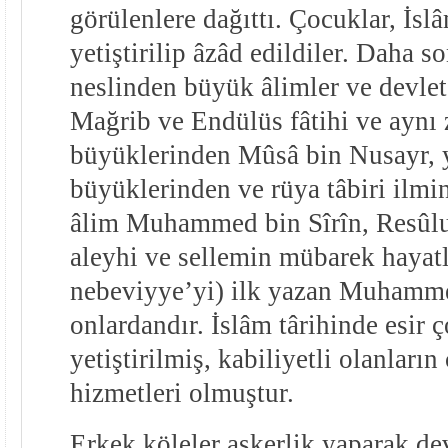
görülenlere dağıttı. Çocuklar, İsl
yetiştirilip âzâd edildiler. Daha s
neslinden büyük âlimler ve devlet 
Mağrib ve Endülüs fâtihi ve aynı
büyüklerinden Mûsâ bin Nusayr, y
büyüklerinden ve rüya tâbiri ilm
âlim Muhammed bin Sîrîn, Resûlul
aleyhi ve sellemin mübarek hayatla
nebeviyye’yi) ilk yazan Muhamme
onlardandır. İslâm târihinde esir 
yetiştirilmiş, kabiliyetli olanları
hizmetleri olmuştur.
Erkek köleler askerlik yaparak de