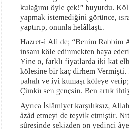
kulağımı öyle çek!” buyurdu. Kö
yapmak istemediğini görünce, ısrar
yaptırıp, onunla helâllaştı.
Hazret-i Ali de; “Benim Rabbim A
insanı köle edinmekten haya eder
Yine o, farklı fiyatlarda iki kat el
kölesine bir kaç dirhem Vermişti. E
pahalı ve iyi kumaşı köleye verip;
Çünkü sen gençsin. Ben artık iht
Ayrıca İslâmiyet karşılıksız, Allah
âzâd etmeyi de teşvik etmiştir. N
sûresinde sekizden on yedinci âye