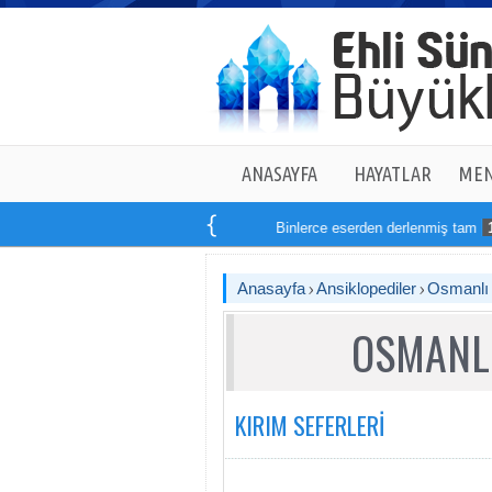
ANASAYFA
HAYATLAR
MEN
Binlerce eserden derlenmiş tam
14
kitaptan
Anasayfa
Ansiklopediler
Osmanlı T
OSMANLI
KIRIM SEFERLERİ