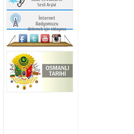
Sesli Arşivi
İnternet
Radyomuzu
dinlemek için tıklayınız