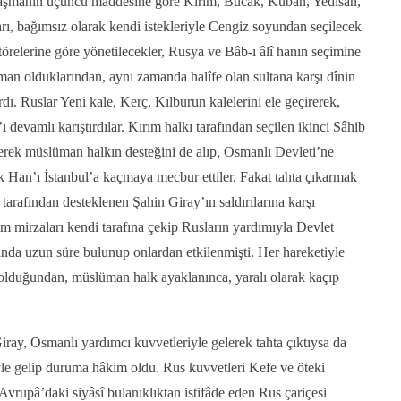
laşmanın üçüncü maddesine göre Kırım, Bucak, Kuban, Yedisan,
rı, bağımsız olarak kendi istekleriyle Cengiz soyundan seçilecek
 törelerine göre yönetilecekler, Rusya ve Bâb-ı âlî hanın seçimine
man olduklarından, aynı zamanda halîfe olan sultana karşı dînin
ı. Ruslar Yeni kale, Kerç, Kılburun kalelerini ele geçirerek,
 devamlı karıştırdılar. Kırım halkı tarafından seçilen ikinci Sâhib
erek müslüman halkın desteğini de alıp, Osmanlı Devleti’ne
k Han’ı İstanbul’a kaçmaya mecbur ettiler. Fakat tahta çıkarmak
 tarafından desteklenen Şahin Giray’ın saldırılarına karşı
m mirzaları kendi tarafına çekip Rusların yardımıyla Devlet
ında uzun süre bulunup onlardan etkilenmişti. Her hareketiyle
r olduğundan, müslüman halk ayaklanınca, yaralı olarak kaçıp
iray, Osmanlı yardımcı kuvvetleriyle gelerek tahta çıktıysa da
yle gelip duruma hâkim oldu. Rus kuvvetleri Kefe ve öteki
a Avrupâ’daki siyâsî bulanıklıktan istifâde eden Rus çariçesi