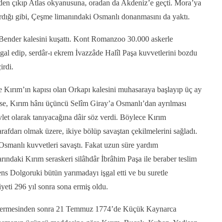
den çıkıp Atlas okyanusuna, oradan da Akdeniz’e geçti. Mora’ya
ırdığı gibi, Çeşme limanındaki Osmanlı donanmasını da yaktı.
 Bender kalesini kuşattı. Kont Romanzoo 30.000 askerle
gal edip, serdâr-ı ekrem İvazzâde Halîl Paşa kuvvetlerini bozdu
irdi.
 Kırım’ın kapısı olan Orkapı kalesini muhasaraya başlayıp üç ay
i ise, Kırım hânı üçüncü Selîm Giray’a Osmanlı’dan ayrılması
evlet olarak tanıyacağına dâir söz verdi. Böylece Kırım
rafdarı olmak üzere, ikiye bölüp savaştan çekilmelerini sağladı.
Osmanlı kuvvetleri savaştı. Fakat uzun süre yardım
rındaki Kırım seraskeri silâhdâr İbrâhim Paşa ile beraber teslim
s Dolgoruki bütün yarımadayı işgal etti ve bu suretle
yeti 296 yıl sonra sona ermiş oldu.
a ermesinden sonra 21 Temmuz 1774’de Küçük Kaynarca