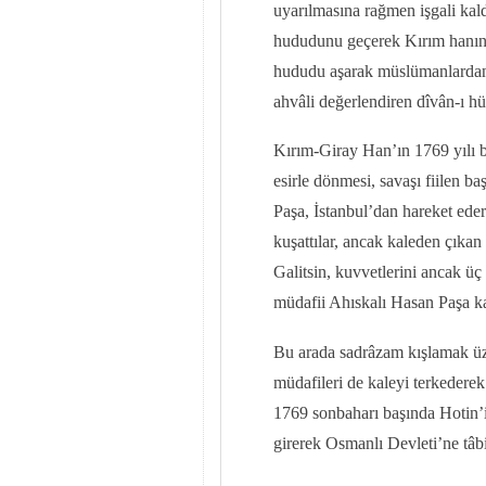
uyarılmasına rağmen işgali kal
hududunu geçerek Kırım hanının
hududu aşarak müslümanlardan bâ
ahvâli değerlendiren dîvân-ı h
Kırım-Giray Han’ın 1769 yılı b
esirle dönmesi, savaşı fiilen 
Paşa, İstanbul’dan hareket ede
kuşattılar, ancak kaleden çıka
Galitsin, kuvvetlerini ancak üç
müdafii Ahıskalı Hasan Paşa 
Bu arada sadrâzam kışlamak üze
müdafileri de kaleyi terkederek
1769 sonbaharı başında Hotin’
girerek Osmanlı Devleti’ne tâbi b