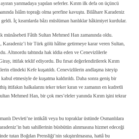
yıran yarımadaya yapılan seferler. Kırım ilk defa on üçüncü
anında İslâm toprağı olma şerefine kavuştu. Bilâhare Karadeniz
e geldi. İç kısımlarda bâzı müslüman hanlıklar hâkimiyet kurdular.
ilk münâsebeti Fâtih Sultan Mehmed Han zamanında oldu.
a, Karadeniz’i bir Türk gölü hâline getirmeye karar veren Sultan,
uldu. Altınordu tahtında hak iddia eden ve Cenevizlilerle
ay, ittifak teklif ediyordu. Bu fırsat değerlendirilerek Kırım
lerin elindeki Kefe kuşatıldı. Cenevizlilerin andlaşma isteyip
i kabul etmesiyle de kuşatma kaldırıldı. Daha sonra geniş bir
hiş ittifakın halkalarını teker teker kıran ve zamanın en kudretli
ultan Mehmed Han, bir çok mes’eleler yanında Kırım işini tekrar
nlı Devleti’ne intikâli veya bu topraklar üstünde Osmanlılara
aradeniz’in batı sahillerinin büsbütün alınmasına hizmet edeceği
elinde tutan Boğdan Prensliği’nin sıkıştırılmasına, hattâ bu