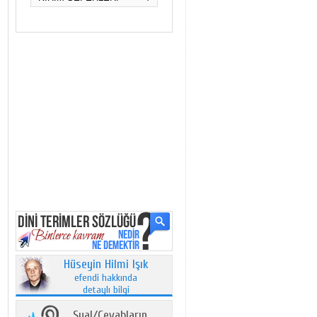
Hüseyin Hilmi Işık
efendi hakkında
detaylı bilgi
Sual/Cevabların