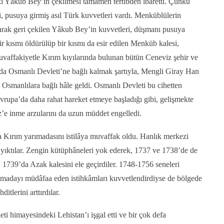
buki Yâkub Bey’in çekilmesi tamamen tertibden ibaretti. Çünkü
i, pusuya girmiş asıl Türk kuvvetleri vardı. Menküblülerin
rak geri çekilen Yâkub Bey’in kuvvetleri, düşmanı pusuya
r kısmı öldürülüp bir kısmı da esir edilen Menküb kalesi,
muvaffakiyetle Kırım kıyılarında bulunan bütün Ceneviz şehir ve
a da Osmanlı Devleti’ne bağlı kalmak şartıyla, Mengli Giray Han
ı Osmanlılara bağlı hâle geldi. Osmanlı Devleti bu cihetten
Avrupa’da daha rahat hareket etmeye başladığı gibi, gelişmekte
’e inme arzularını da uzun müddet engelledi.
a Kırım yarımadasını istilâya muvaffak oldu. Hanlık merkezi
yıktılar. Zengin kütüphâneleri yok ederek, 1737 ve 1738’de de
 1739’da Azak kalesini ele geçirdiler. 1748-1756 seneleri
ımadayı müdâfaa eden istihkâmları kuvvetlendirdiyse de bölgede
itlerini arttırdılar.
i himayesindeki Lehistan’ı işgal etti ve bir çok defa