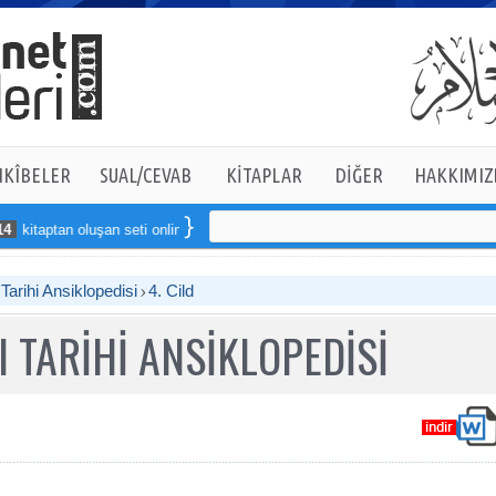
KÎBELER
SUAL/CEVAB
KİTAPLAR
DİĞER
HAKKIMIZ
 oluşan seti online sipariş verebilirsiniz
arihi Ansiklopedisi
4. Cild
 TARİHİ ANSİKLOPEDİSİ