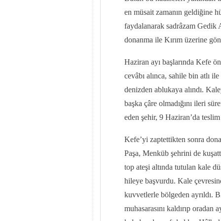
en müsait zamanın geldiğine hü
faydalanarak sadrâzam Gedik 
donanma ile Kırım üzerine gön
Haziran ayı başlarında Kefe ön
cevâbı alınca, sahile bin atlı i
denizden ablukaya alındı. Kaleye
başka çâre olmadığını ileri sü
eden şehir, 9 Haziran’da teslim
Kefe’yi zaptettikten sonra do
Paşa, Menküb şehrini de kuşat
top ateşi altında tutulan kale 
hileye başvurdu. Kale çevresin
kuvvetlerle bölgeden ayrıldı.
muhasarasını kaldırıp oradan a