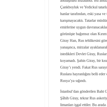
andlaşması imzalandı. Bu and
Çankboyluk ve Yedickul tatarla
hanlar tarafından, eski yasa ve
karışmayacaktı. Tatarlar müslü
emirlerine uygun davranacaklard
görünüşte bağımsız olan Kırım’ı
Giray Han, Rus tehlikesini gör
yanaşınca, mirzalar ayaklanara
istedikleri Devlet Giray, Ruslar
koyamadı. Şahin Giray, bir kısı
Giray’ı yendi. Fakat Rus saray
Ruslara hayranlığını belli ede
Rusya’ya sığındı.
İstanbul’dan gönderilen Baht G
Şâhih Giray, tekrar Rus askeri
limanları işgal ettiler. Bu arad