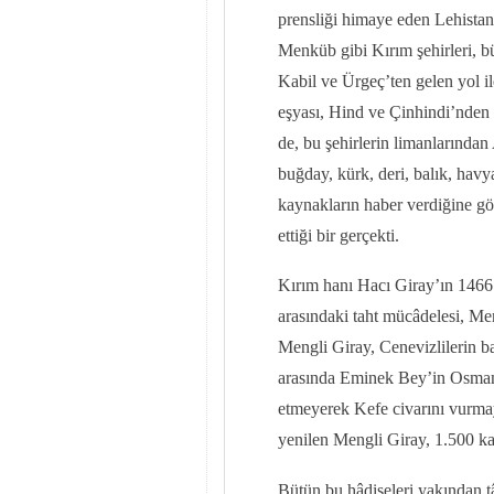
prensliği himaye eden Lehistan
Menküb gibi Kırım şehirleri, bü
Kabil ve Ürgeç’ten gelen yol il
eşyası, Hind ve Çinhindi’nden 
de, bu şehirlerin limanlarında
buğday, kürk, deri, balık, hav
kaynakların haber verdiğine gö
ettiği bir gerçekti.
Kırım hanı Hacı Giray’ın 1466’
arasındaki taht mücâdelesi, Men
Mengli Giray, Cenevizlilerin ba
arasında Eminek Bey’in Osmanl
etmeyerek Kefe civarını vurma
yenilen Mengli Giray, 1.500 kad
Bütün bu hâdiseleri yakından t