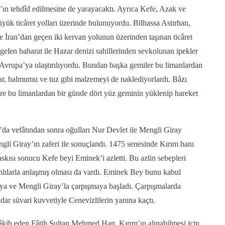
’ın tehdîd edilmesine de yarayacaktı. Ayrıca Kefe, Azak ve
yük ticâret yolları üzerinde bulunuyordu. Bilhassa Astırhan,
e İran’dan geçen iki kervan yolunun üzerinden taşınan ticâret
gelen baharat ile Hazar denizi sahillerinden sevkolunan ipekler
n Avrupa’ya ulaştırılıyordu. Bundan başka gemiler bu limanlardan
yar, balmumu ve tuz gibi malzemeyi de naklediyorlardı. Bâzı
re bu limanlardan bir günde dört yüz geminin yüklenip hareket
da vefâtından sonra oğulları Nur Devlet ile Mengli Giray
gli Giray’ın zaferi ile sonuçlandı. 1475 senesinde Kırım hanı
skısı sonucu Kefe beyi Eminek’i azletti. Bu azlin sebepleri
ılarla anlaşmış olması da vardı. Eminek Bey bunu kabul
ya ve Mengli Giray’la çarpışmaya başladı. Çarpışmalarda
ar süvari kuvvetiyle Cenevizlilerin yanına kaçtı.
âkib eden Fâtih Sultan Mehmed Han, Kırım’ın alınabilmesi için