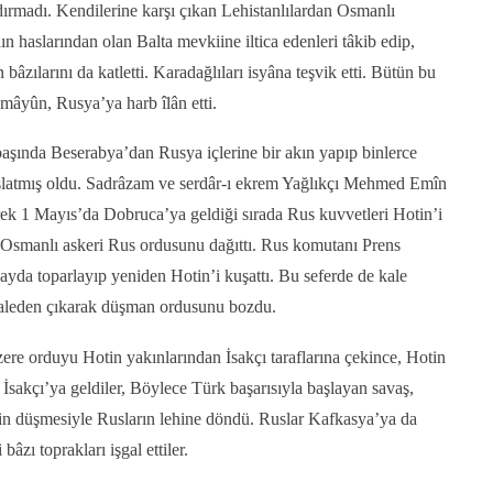
dırmadı. Kendilerine karşı çıkan Lehistanlılardan Osmanlı
 haslarından olan Balta mevkiine iltica edenleri tâkib edip,
zılarını da katletti. Karadağlıları isyâna teşvik etti. Bütün bu
ümâyûn, Rusya’ya harb îlân etti.
aşında Beserabya’dan Rusya içlerine bir akın yapıp binlerce
başlatmış oldu. Sadrâzam ve serdâr-ı ekrem Yağlıkçı Mehmed Emîn
rek 1 Mayıs’da Dobruca’ya geldiği sırada Rus kuvvetleri Hotin’i
n Osmanlı askeri Rus ordusunu dağıttı. Rus komutanı Prens
 ayda toparlayıp yeniden Hotin’i kuşattı. Bu seferde de kale
kaleden çıkarak düşman ordusunu bozdu.
re orduyu Hotin yakınlarından İsakçı taraflarına çekince, Hotin
 İsakçı’ya geldiler, Böylece Türk başarısıyla başlayan savaş,
in düşmesiyle Rusların lehine döndü. Ruslar Kafkasya’ya da
âzı toprakları işgal ettiler.