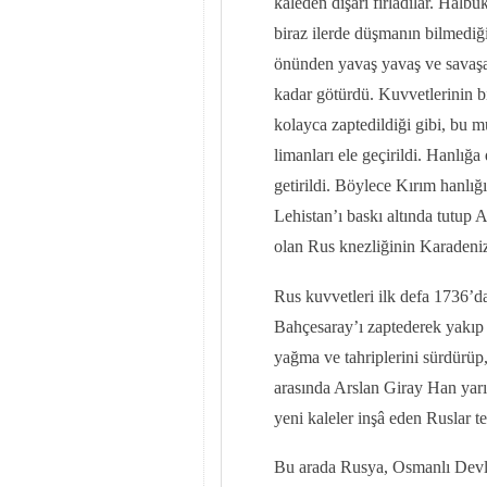
kaleden dışarı fırladılar. Hâl
biraz ilerde düşmanın bilmediğ
önünden yavaş yavaş ve savaşa
kadar götürdü. Kuvvetlerinin bi
kolayca zaptedildiği gibi, bu 
limanları ele geçirildi. Hanlığ
getirildi. Böylece Kırım hanlığ
Lehistan’ı baskı altında tutup 
olan Rus knezliğinin Karadeniz
Rus kuvvetleri ilk defa 1736’d
Bahçesaray’ı zaptederek yakıp 
yağma ve tahriplerini sürdürüp,
arasında Arslan Giray Han yar
yeni kaleler inşâ eden Ruslar tehd
Bu arada Rusya, Osmanlı Devlet