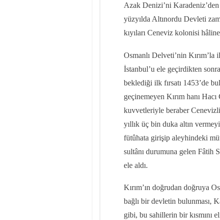
Azak Denizi’ni Karadeniz’den a
yüzyılda Altınordu Devleti zam
kıyıları Ceneviz kolonisi hâlin
Osmanlı Delveti’nin Kırım’la 
İstanbul’u ele geçirdikten sonr
beklediği ilk fırsatı 1453’de b
geçinemeyen Kırım hanı Hacı Gir
kuvvetleriyle beraber Cenevizli
yıllık üç bin duka altın vermey
fütûhata girişip aleyhindeki müt
sultânı durumuna gelen Fâtih S
ele aldı.
Kırım’ın doğrudan doğruya Osma
bağlı bir devletin bulunması, K
gibi, bu sahillerin bir kısmını 