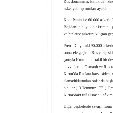
Rus donanması, Baltık denizin
asker çıkarıp rumları ayakland
Kont Panin ise 60.000 askerle
Boğdan’ın büyük bir kısmını iş
ve binlerce askerini kılıçtan geç
Prens Dolgoruki 90.000 askerle
sonra ele geçirdi. Rus çariçes
şartıyla Kırım’ı müstakil bir d
kuvvetlerini, Osmanlı ve Rus ta
Kırım’da Ruslara karşı sâdece 
alamadıklarından onlar da başla
oldular (13 Temmuz 1771). Pren
Kırım’daki fiilî Osmanlı hâkimi
Diğer cephelerde savaşın son