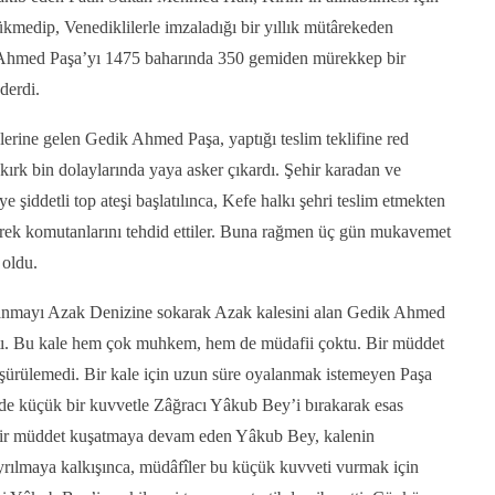
kmedip, Venediklilerle imzaladığı bir yıllık mütârekeden
Ahmed Paşa’yı 1475 baharında 350 gemiden mürekkep bir
derdi.
lerine gelen Gedik Ahmed Paşa, yaptığı teslim teklifine red
le kırk bin dolaylarında yaya asker çıkardı. Şehir karadan ve
 şiddetli top ateşi başlatılınca, Kefe halkı şehri teslim etmekten
rerek komutanlarını tehdid ettiler. Buna rağmen üç gün mukavemet
 oldu.
nanmayı Azak Denizine sokarak Azak kalesini alan Gedik Ahmed
tı. Bu kale hem çok muhkem, hem de müdafii çoktu. Bir müddet
düşürülemedi. Bir kale için uzun süre oyalanmak istemeyen Paşa
de küçük bir kuvvetle Zâğracı Yâkub Bey’i bırakarak esas
 Bir müddet kuşatmaya devam eden Yâkub Bey, kalenin
yrılmaya kalkışınca, müdâfîler bu küçük kuvveti vurmak için