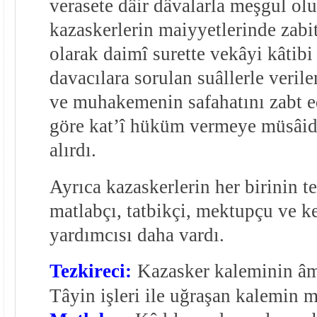
verasete dâir dâvalarla meşgul olu
kazaskerlerin maiyyetlerinde zab
olarak daimî surette vekâyi kâtibi
davacılara sorulan suâllerle veril
ve muhakemenin safahatını zabt e
göre kat’î hüküm vermeye müsâid
alırdı.
Ayrıca kazaskerlerin her birinin t
matlabçı, tatbikçi, mektupçu ve ke
yardımcısı daha vardı.
Tezkireci:
Kazasker kaleminin âm
Tâyin işleri ile uğraşan kalemin