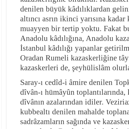
denilen büyük kâdılıklardan gelin
altıncı asrın ikinci yarısına kadar
muayyen bir tertip yoktu. Fakat bu
Anadolu kâdılığına, Anadolu kaza
İstanbul kâdılığı yapanlar getiril
Oradan Rumeli kazaskerliğine tây
kazaskerleri de, şeyhülislâm olurl
Saray-ı cedîd-i âmire denilen Top
dîvân-ı hümâyûn toplantılarında, 
dîvânın azalarından idiler. Vezir
kubbealtı denilen mahalde toplana
sadrâzamların sağında ve kazaskerl