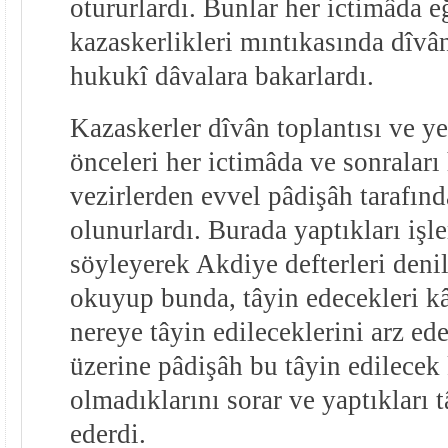
otururlardı. Bunlar her ictimâda e
kazaskerlikleri mıntıkasında dîvâ
hukukî dâvalara bakarlardı.
Kazaskerler dîvân toplantısı ve 
önceleri her ictimâda ve sonraları
vezirlerden evvel pâdişâh tarafın
olunurlardı. Burada yaptıkları işle
söyleyerek Akdiye defterleri denil
okuyup bunda, tâyin edecekleri kâ
nereye tâyin edileceklerini arz ed
üzerine pâdişâh bu tâyin edilecek 
olmadıklarını sorar ve yaptıkları t
ederdi.