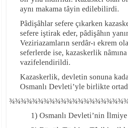
aynı makama tâyin edilebilirdi.
Pâdişâhlar sefere çıkarken kazas
sefere iştirak eder, pâdişâhın yan
Veziriazamların serdâr-ı ekrem ola
seferlerde ise, kazaskerlik nâmına
vazifelendirildi.
Kazaskerlik, devletin sonuna kad
Osmanlı Devleti’yle birlikte ortad
¾
¾
¾¾¾¾¾¾¾¾¾¾¾¾¾¾¾¾¾¾
1) Osmanlı Devleti’nin İlmiye 