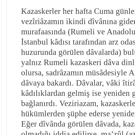
Kazaskerler her hafta Cuma günle
vezîriâzamın ikindi dîvânına gide
murafaasında (Rumeli ve Anadolu 
İstanbul kâdısı tarafından arz od
huzurunda görülen dâvalarda) bul
yalnız Rumeli kazaskeri dâva dinle
olursa, sadrâzamın müsâdesiyle A
dâvaya bakardı. Dâvalar, vâki îtir
kâdılıklardan gelmiş ise yeniden 
bağlanırdı. Veziriazam, kazaskerle
hükümlerden şüphe ederse yeniden 
Eğer dîvânda görülen dâvada, kaza
olmadığı iddia edilirse, ma’zûl (a