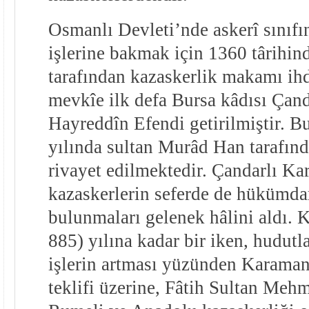
Osmanlı Devleti’nde askerî sınıfı
işlerine bakmak için 1360 târihi
tarafından kazaskerlik makamı ih
mevkîe ilk defa Bursa kâdısı Çand
Hayreddîn Efendi getirilmiştir. 
yılında sultan Murâd Han tarafınd
rivayet edilmektedir. Çandarlı Ka
kazaskerlerin seferde de hükümda
bulunmaları gelenek hâlini aldı. 
885) yılına kadar bir iken, hudutl
işlerin artması yüzünden Karama
teklifi üzerine, Fâtih Sultan Me