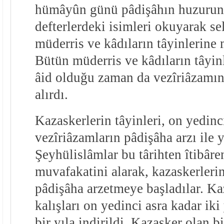
hümâyûn günü pâdişâhın huzuruna 
defterlerdeki isimleri okuyarak se
müderris ve kâdıların tâyinlerine 
Bütün müderris ve kâdıların tâyin
âid olduğu zaman da vezîriâzamı
alırdı.
Kazaskerlerin tâyinleri, on yedinc
vezîriâzamların pâdişâha arzı ile y
Şeyhülislâmlar bu târihten îtibâre
muvafakatini alarak, kazaskerlerin
pâdişâha arzetmeye başladılar. Ka
kalışları on yedinci asra kadar iki
bir yıla indirildi. Kazasker olan bi