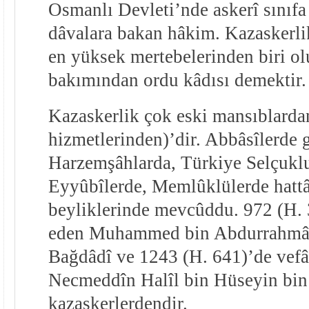
Osmanlı Devleti’nde askerî sınıfa
dâvalara bakan hâkim. Kazaskerli
en yüksek mertebelerinden biri olu
bakımından ordu kâdısı demektir.
Kazaskerlik çok eski mansıblarda
hizmetlerinden)’dir. Abbâsîlerde 
Harzemşâhlarda, Türkiye Selçuklu
Eyyûbîlerde, Memlûklülerde hatt
beyliklerinde mevcûddu. 972 (H. 
eden Muhammed bin Abdurrahmân
Bağdâdî ve 1243 (H. 641)’de vef
Necmeddîn Halîl bin Hüseyin bin
kazaskerlerdendir.