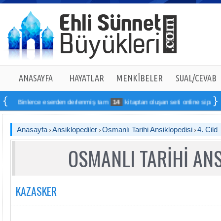
ANASAYFA
HAYATLAR
MENKÎBELER
SUAL/CEVAB
erce eserden derlenmiş tam
14
kitaptan oluşan seti online sipariş verebilirsin
Anasayfa
Ansiklopediler
Osmanlı Tarihi Ansiklopedisi
4. Cild
OSMANLI TARİHİ ANS
KAZASKER