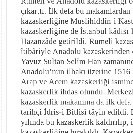
Rumeli ve Anadolu kazaskerliği o
çıkarttı. İlk defa bu makamlardan
kazaskerliğine Muslihiddîn-i Kas
kazaskerliğine de İstanbul kâdısı 
Hazanzâde getirildi. Rumeli kazas
îtibâriyle Anadolu kazaskerinden 
Yavuz Sultan Selîm Han zamanı
Anadolu’nun ilhakı üzerine 1516 
Arap ve Acem kazaskerliği ismind
kazaskerlik ihdas olundu. Merkez
kazaskerlik makamına da ilk defa
tarihçi İdris-i Bitlisî tâyin edild
yılında bu kazaskerlik kaldırılıp, 
kazaskerliğine bırakıldı. Kazaske