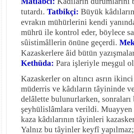
Matlabcı:
Kâdıların durumlarını b
tutardı.
Tatbikçi:
Büyük kâdıların
evrakın mühürlerini kendi yanınd
mührü ile kontrol eder, böylece sa
sûistimâllerin önüne geçerdi.
Mek
Kazaskerlere âid bütün yazışmalar
Kethüda:
Para işleriyle meşgul o
Kazaskerler on altıncı asrın ikinci
müderris ve kâdıların tâyininde ve
delâlette bulunurlarken, sonralar
şeyhülislâmlara verildi. Muayyen 
kaza kâdılarının tâyinleri kazasker
Yalnız bu tâyinler keyfî yapılmaz