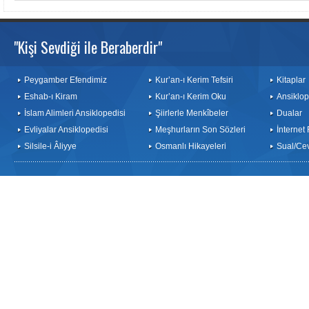
"Kişi Sevdiği ile Beraberdir"
Peygamber Efendimiz
Kur’an-ı Kerim Tefsiri
Kitaplar
Eshab-ı Kiram
Kur’an-ı Kerim Oku
Ansiklop
İslam Alimleri Ansiklopedisi
Şiirlerle Menkîbeler
Dualar
Evliyalar Ansiklopedisi
Meşhurların Son Sözleri
İnternet
Silsile-i Âliyye
Osmanlı Hikayeleri
Sual/Ce