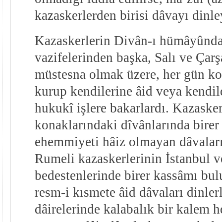
kazaskerlerden birisi dâvayı dinl
Kazaskerlerin Divân-ı hümâyûnda
vazifelerinden başka, Salı ve Çar
müstesna olmak üzere, her gün ko
kurup kendilerine âid veya kendil
hukukî işlere bakarlardı. Kazasker
konaklarındaki dîvânlarında birer 
ehemmiyeti hâiz olmayan dâvaları 
Rumeli kazaskerlerinin İstanbul v
bedestenlerinde birer kassâmı bu
resm-i kısmete âid dâvaları dinler
dâirelerinde kalabalık bir kalem h