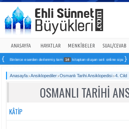
ANASAYFA
HAYATLAR
MENKÎBELER
SUAL/CEVAB
rce eserden derlenmiş tam
14
kitaptan oluşan seti online sipariş verebilirsini
Anasayfa
Ansiklopediler
Osmanlı Tarihi Ansiklopedisi
4. Cild
OSMANLI TARİHİ ANS
KÂTİP