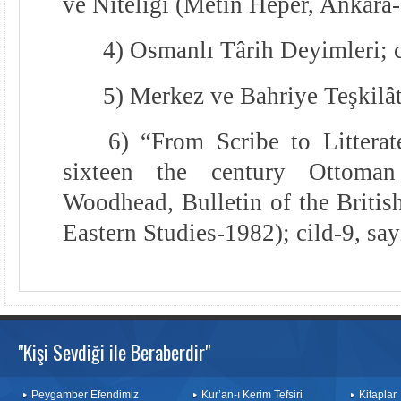
ve Niteliği (Metin Heper, Ankara
4) Osmanlı Târih Deyimleri; c
5) Merkez ve Bahriye Teşkilât
6) “From Scribe to Litterat
sixteen the century Ottoman 
Woodhead, Bulletin of the Britis
Eastern Studies-1982); cild-9, say
"Kişi Sevdiği ile Beraberdir"
Peygamber Efendimiz
Kur’an-ı Kerim Tefsiri
Kitaplar