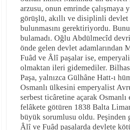
arzusu, onun emrinde çalışmaya yet
görüşlü, akıllı ve disiplinli devle
bulunmasını gerektiriyordu. Bunu
bulamadı. Oğlu Abdülmecîd devri
önde gelen devlet adamlarından M
Fuâd ve Âlî paşalar ise, emperyal
olmaktan ileri gidemediler. Bilha
Paşa, yalnızca Gülhâne Hatt-ı hü
Osmanlı ülkesini emperyalist Avru
serbest ticâretine açarak Osmanlı
felâkete götüren 1838 Balta Lima
büyük sorumlusu oldu. Peşinden g
Âlî ve Fuâd paşalarda devlete kö