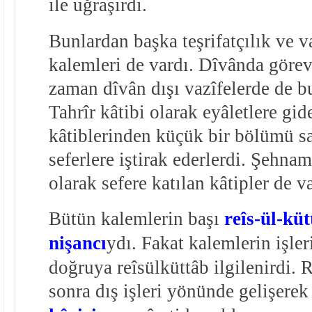
ile uğraşırdı.
Bunlardan başka teşrifatçılık ve v
kalemleri de vardı. Dîvânda görev
zaman dîvân dışı vazîfelerde de 
Tahrîr kâtibi olarak eyâletlere gid
kâtiblerinden küçük bir bölümü sa
seferlere iştirak ederlerdi. Şehna
olarak sefere katılan kâtipler de va
Bütün kalemlerin başı
reîs-ül-küt
nişancı
ydı. Fakat kalemlerin işler
doğruya reîsülküttâb ilgilenirdi. 
sonra dış işleri yönünde gelişerek