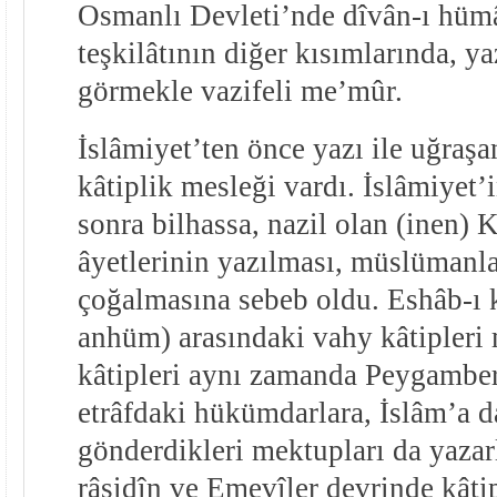
Osmanlı Devleti’nde dîvân-ı hüm
teşkilâtının diğer kısımlarında, ya
görmekle vazifeli me’mûr.
İslâmiyet’ten önce yazı ile uğraşan
kâtiplik mesleği vardı. İslâmiyet
sonra bilhassa, nazil olan (inen) 
âyetlerinin yazılması, müslümanla
çoğalmasına sebeb oldu. Eshâb-ı 
anhüm) arasındaki vahy kâtipleri
kâtipleri aynı zamanda Peygambe
etrâfdaki hükümdarlara, İslâm’a d
gönderdikleri mektupları da yazarl
râşidîn ve Emevîler devrinde kâtip