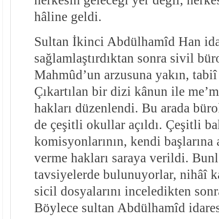
hâline geldi.
Sultan İkinci Abdülhamîd Han ida
sağlamlaştırdıktan sonra sivil bür
Mahmûd’un arzusuna yakın, tabiî 
Çıkartılan bir dizi kânun ile me’m
hakları düzenlendi. Bu arada büro
de çeşitli okullar açıldı. Çeşitli b
komisyonlarının, kendi başlarına 
verme hakları saraya verildi. Bunl
tavsiyelerde bulunuyorlar, nihâî ka
sicil dosyalarını inceledikten son
Böylece sultan Abdülhamîd idares