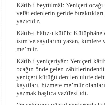
Kâtib-i beytülmâl: Yeniçeri ocağı 
vefât edenlerin geride bıraktıkları
yazıcıdır.
Kâtib-i hâfız-ı kütüb: Kütüphânel
isim ve sayılarını yazan, kimlere 
me’mûr.
Kâtib-i yeniçeriyân: Yeniçeri kât
ocağın önde gelen zâbitlerindendi
yeniçeri kütüğü denilen ulufe deft
kayıtları, hizmete me’mûr olanları,
yazmak başlıca vazîfesi idi.
On sekizinci yüzyıl sonlarında ka