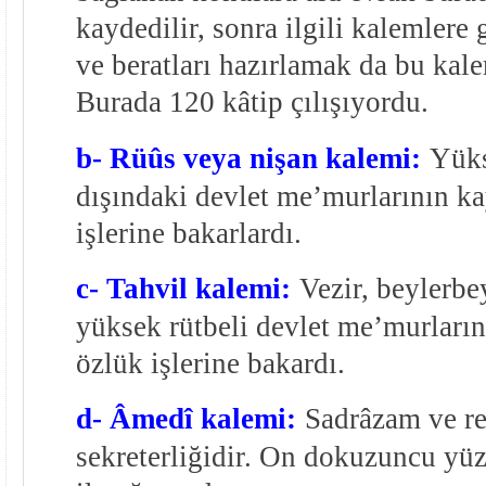
kaydedilir, sonra ilgili kalemlere
ve beratları hazırlamak da bu kale
Burada 120 kâtip çılışıyordu.
b- Rüûs veya nişan kalemi:
Yüks
dışındaki devlet me’murlarının kay
işlerine bakarlardı.
c- Tahvil kalemi:
Vezir, beylerbe
yüksek rütbeli devlet me’murlarını
özlük işlerine bakardı.
d- Âmedî kalemi:
Sadrâzam ve re
sekreterliğidir. On dokuzuncu yüzy