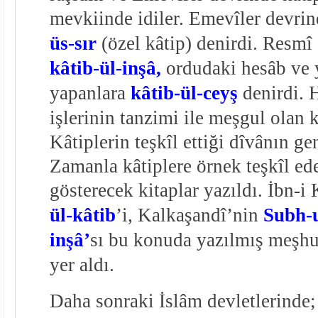
mevkiinde idiler. Emevîler devrin
üs-sır
(özel kâtip) denirdi. Resmî
kâtib-ül-inşâ,
ordudaki hesâb ve 
yapanlara
kâtib-ül-ceyş
denirdi. 
işlerinin tanzimi ile meşgul olan 
Kâtiplerin teşkîl ettiği dîvânın gen
Zamanla kâtiplere örnek teşkîl ed
gösterecek kitaplar yazıldı. İbn-
ül-kâtib
’i, Kalkaşandî’nin
Subh-u
inşâ’
sı bu konuda yazılmış meşhur
yer aldı.
Daha sonraki İslâm devletlerinde;