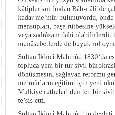
kâtipler sınıfından Bâb-ı âlî’de ç
kadar me’mûr bulunuyordu, önde 
mensupları, paşa rütbesine yüksele
veya sadrâzam dahi olabilirlerdi. 
münâsebetlerde de büyük rol oynu
Sultan İkinci Mahmûd 1830’da es
topluca yeni bir tür sivil bürokra
dönüşmesini sağlayan reformu gerç
me’mûrların eğitimi için yeni oku
Mülkiye rütbeleri denilen bir sivil
te’sis etti.
Sultan İkinci Mahmûd’un devleti 