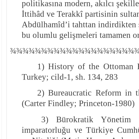
politikasına modern, akılcı şekill
İttihâd ve Terakkî partisinin sulta
Abdülhamîd’i tahttan indirdikten s
bu olumlu gelişmeleri tamamen or
¾
¾
¾¾¾¾¾¾¾¾¾¾¾¾¾¾¾¾¾¾
1) History of the Ottoman
Turkey; cild-1, sh. 134, 283
2) Bureaucratic Reform in 
(Carter Findley; Princeton-1980)
3) Bürokratik Yönetim 
imparatorluğu ve Türkiye Cumhû