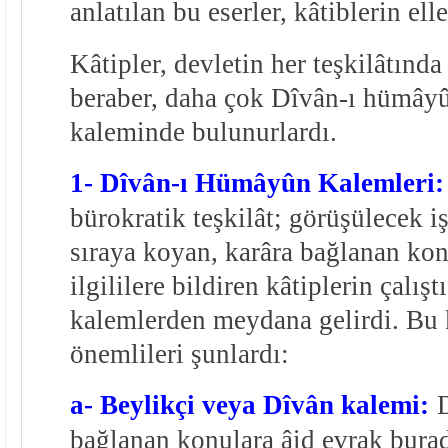
anlatılan bu eserler, kâtiblerin el
Kâtipler, devletin her teşkilâtınd
beraber, daha çok Dîvân-ı hümâyû
kaleminde bulunurlardı.
1- Dîvân-ı Hümâyûn Kalemleri:
bürokratik teşkilât; görüşülecek iş
sıraya koyan, karâra bağlanan kon
ilgililere bildiren kâtiplerin çalıştı
kalemlerden meydana gelirdi. Bu 
önemlileri şunlardı:
a- Beylikçi veya Dîvân kalemi:
bağlanan konulara âid evrak burada