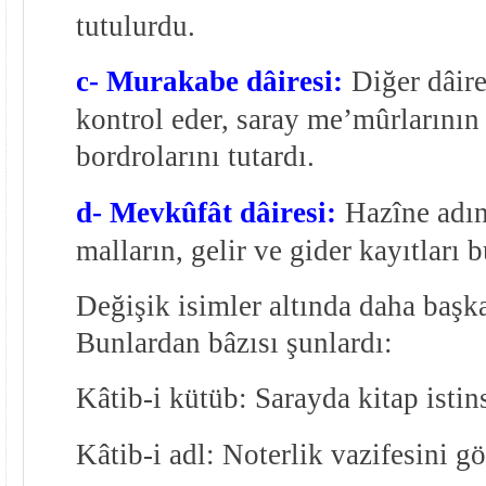
tutulurdu.
c- Murakabe dâiresi:
Diğer dâire
kontrol eder, saray me’mûrlarının
bordrolarını tutardı.
d- Mevkûfât dâiresi:
Hazîne adın
malların, gelir ve gider kayıtları 
Değişik isimler altında daha başka
Bunlardan bâzısı şunlardı:
Kâtib-i kütüb: Sarayda kitap istin
Kâtib-i adl: Noterlik vazifesini gö