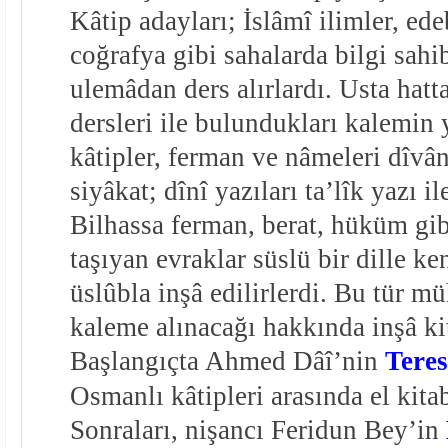
Kâtip adayları; İslâmî ilimler, ede
coğrafya gibi sahalarda bilgi sahi
ulemâdan ders alırlardı. Usta hatta
dersleri ile bulundukları kalemin 
kâtipler, ferman ve nâmeleri dîvânî
siyâkat; dînî yazıları ta’lîk yazı il
Bilhassa ferman, berat, hüküm gib
taşıyan evraklar süslü bir dille k
üslûbla inşâ edilirlerdi. Bu tür mü
kaleme alınacağı hakkında inşâ kit
Başlangıçta Ahmed Dâî’nin
Teres
Osmanlı kâtipleri arasında el kitab
Sonraları, nişancı Feridun Bey’in