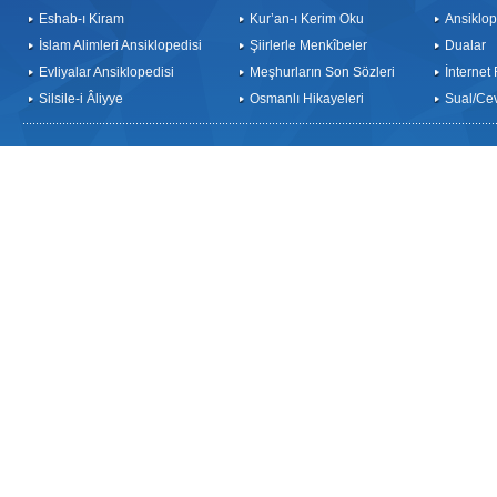
Eshab-ı Kiram
Kur’an-ı Kerim Oku
Ansiklop
İslam Alimleri Ansiklopedisi
Şiirlerle Menkîbeler
Dualar
Evliyalar Ansiklopedisi
Meşhurların Son Sözleri
İnternet
Silsile-i Âliyye
Osmanlı Hikayeleri
Sual/Ce