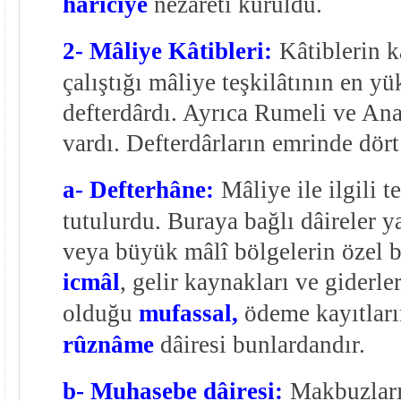
hâriciye
nezâreti kuruldu.
2- Mâliye Kâtibleri:
Kâtiblerin k
çalıştığı mâliye teşkilâtının en yü
defterdârdı. Ayrıca Rumeli ve Ana
vardı. Defterdârların emrinde dört
a- Defterhâne:
Mâliye ile ilgili 
tutulurdu. Buraya bağlı dâireler ya
veya büyük mâlî bölgelerin özel b
icmâl
, gelir kaynakları ve giderler
olduğu
mufassal,
ödeme kayıtları
rûznâme
dâiresi bunlardandır.
b- Muhasebe dâiresi:
Makbuzları