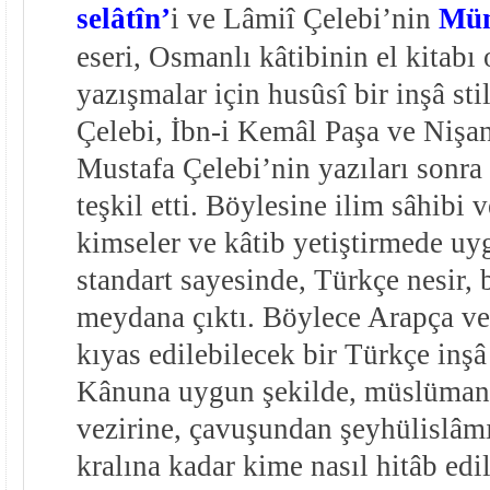
selâtîn’
i ve Lâmiî Çelebi’nin
Mün
eseri, Osmanlı kâtibinin el kitabı
yazışmalar için husûsî bir inşâ sti
Çelebi, İbn-i Kemâl Paşa ve Nişa
Mustafa Çelebi’nin yazıları sonra 
teşkil etti. Böylesine ilim sâhibi v
kimseler ve kâtib yetiştirmede u
standart sayesinde, Türkçe nesir, b
meydana çıktı. Böylece Arapça ve
kıyas edilebilecek bir Türkçe inşâ
Kânuna uygun şekilde, müslüma
vezirine, çavuşundan şeyhülislâm
kralına kadar kime nasıl hitâb edil