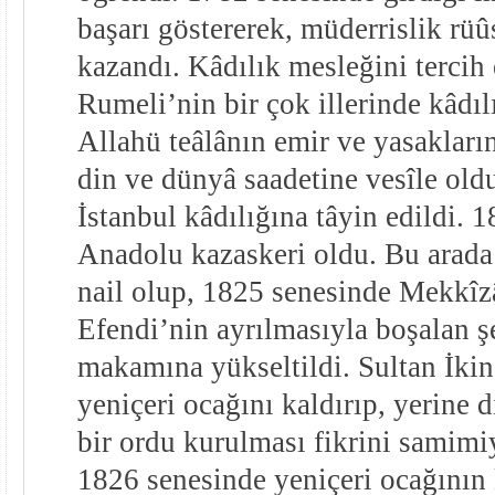
başarı göstererek, müderrislik rü
kazandı. Kâdılık mesleğini tercih
Rumeli’nin bir çok illerinde kâdıl
Allahü teâlânın emir ve yasakların
din ve dünyâ saadetine vesîle old
İstanbul kâdılığına tâyin edildi. 
Anadolu kazaskeri oldu. Bu arada
nail olup, 1825 senesinde Mekkî
Efendi’nin ayrılmasıyla boşalan ş
makamına yükseltildi. Sultan İk
yeniçeri ocağını kaldırıp, yerine di
bir ordu kurulması fikrini samimiy
1826 senesinde yeniçeri ocağının 