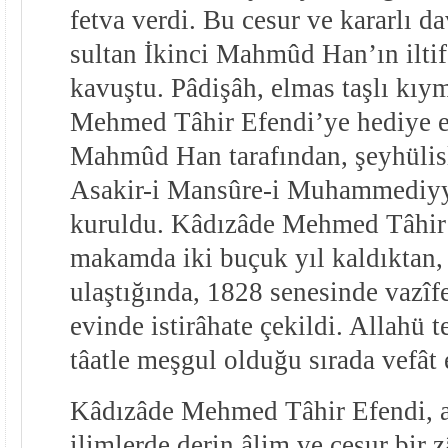
fetva verdi. Bu cesur ve kararlı d
sultan İkinci Mahmûd Han’ın iltif
kavuştu. Pâdişâh, elmas taşlı kıy
Mehmed Tâhir Efendi’ye hediye ett
Mahmûd Han tarafından, şeyhülisl
Asakir-i Mansûre-i Muhammediyye
kuruldu. Kâdızâde Mehmed Tâhir
makamda iki buçuk yıl kaldıktan, 
ulaştığında, 1828 senesinde vazîf
evinde istirâhate çekildi. Allahü t
tâatle meşgul olduğu sırada vefât e
Kâdızâde Mehmed Tâhir Efendi, ak
ilimlerde derin âlim ve cesur bir z