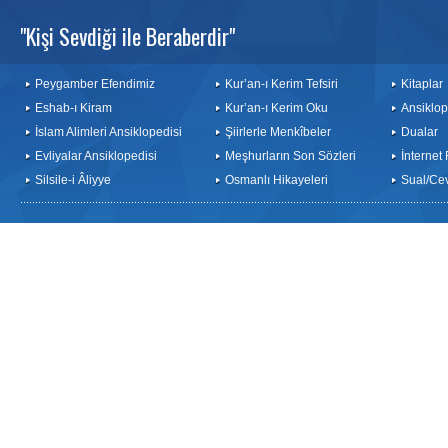
"Kişi Sevdiği ile Beraberdir"
Peygamber Efendimiz
Kur’an-ı Kerim Tefsiri
Kitaplar
Eshab-ı Kiram
Kur’an-ı Kerim Oku
Ansiklop
İslam Alimleri Ansiklopedisi
Şiirlerle Menkîbeler
Dualar
Evliyalar Ansiklopedisi
Meşhurların Son Sözleri
İnternet
Silsile-i Âliyye
Osmanlı Hikayeleri
Sual/Ce