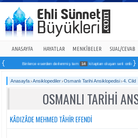
ANASAYFA
HAYATLAR
MENKÎBELER
SUAL/CEVAB
Binlerce eserden derlenmiş tam
14
kitaptan oluşan seti online sipariş
Anasayfa
Ansiklopediler
Osmanlı Tarihi Ansiklopedisi
4. Cild
OSMANLI TARİHİ ANS
KÂDIZÂDE MEHMED TÂHİR EFENDİ