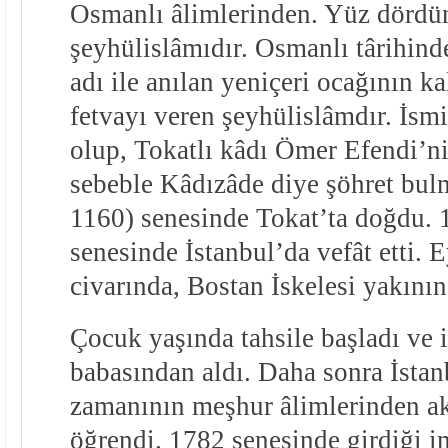
Osmanlı âlimlerinden. Yüz dörd
şeyhülislâmıdır. Osmanlı târihind
adı ile anılan yeniçeri ocağının ka
fetvayı veren şeyhülislâmdır. İs
olup, Tokatlı kâdı Ömer Efendi’n
sebeble Kâdızâde diye şöhret bul
1160) senesinde Tokat’ta doğdu. 
senesinde İstanbul’da vefât etti. 
civarında, Bostan İskelesi yakının
Çocuk yaşında tahsile başladı ve i
babasından aldı. Daha sonra İstan
zamanının meşhur âlimlerinden akl
öğrendi. 1782 senesinde girdiği i