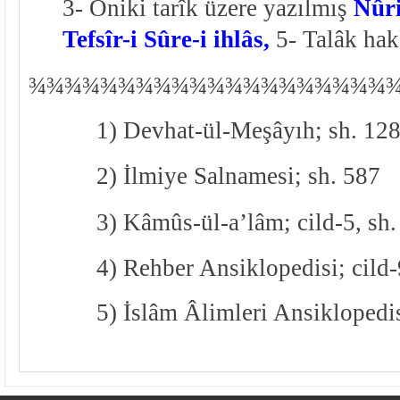
3- Oniki tarîk üzere yazılmış
Nûri
Tefsîr-i Sûre-i ihlâs,
5- Talâk hakk
¾
¾
¾¾¾¾¾¾¾¾¾¾¾¾¾¾¾¾¾¾
1) Devhat-ül-Meşâyıh; sh. 12
2) İlmiye Salnamesi; sh. 587
3) Kâmûs-ül-a’lâm; cild-5, sh
4) Rehber Ansiklopedisi; cild-
5) İslâm Âlimleri Ansiklopedis