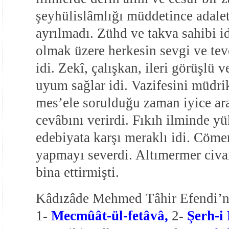
şeyhülislâmlığı müddetince adale
ayrılmadı. Zühd ve takva sahibi i
olmak üzere herkesin sevgi ve t
idi. Zekî, çalışkan, ileri görüşlü 
uyum sağlar idi. Vazifesini müdri
mes’ele sorulduğu zaman iyice ara
cevâbını verirdi. Fıkıh ilminde yü
edebiyata karşı meraklı idi. Cöme
yapmayı severdi. Altımermer civa
bina ettirmişti.
Kâdızâde Mehmed Tâhir Efendi’nin
1-
Mecmûât-ül-fetâvâ,
2-
Şerh-i 