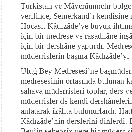
Türkistan ve Mâverâünnehr bölges
verilince, Semerkand’ı kendisine 
Hocası, Kâdızâde’ye büyük ihtim
için bir medrese ve rasadhâne inşâ 
için bir dershâne yaptırdı. Medre
müderrislerin başına Kâdızâde’yi t
Uluğ Bey Medresesi’ne başmüderr
medresesinin ortasında bulunan k
sahaya müderrisleri toplar, ders ve
müderrisler de kendi dershâneleri
anlatarak îzâhta bulunurlardı. Ha
Kâdızâde’nin derslerini dinlerdi. 
Bey’in sebebsîz yere bir müderrisi