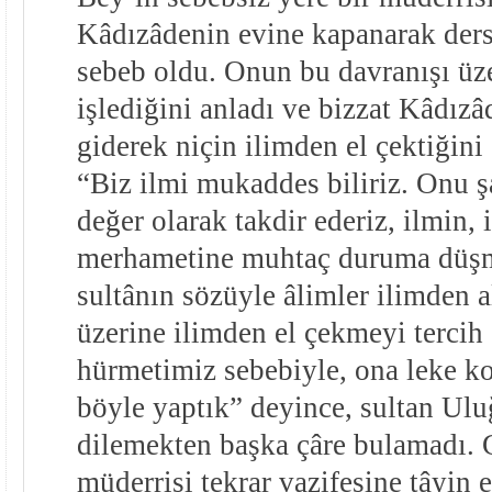
Kâdızâdenin evine kapanarak der
sebeb oldu. Onun bu davranışı üz
işlediğini anladı ve bizzat Kâdızâ
giderek niçin ilimden el çektiğini
“Biz ilmi mukaddes biliriz. Onu şa
değer olarak takdir ederiz, ilmin, 
merhametine muhtaç duruma düşm
sultânın sözüyle âlimler ilimden 
üzerine ilimden el çekmeyi tercih 
hürmetimiz sebebiyle, ona leke 
böyle yaptık” deyince, sultan Ul
dilemekten başka çâre bulamadı. 
müderrisi tekrar vazifesine tâyin 