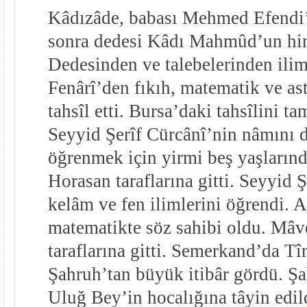
Kâdızâde, babası Mehmed Efendi’
sonra dedesi Kâdı Mahmûd’un hi
Dedesinden ve talebelerinden ili
Fenârî’den fıkıh, matematik ve as
tahsîl etti. Bursa’daki tahsîlini t
Seyyid Şerîf Cürcânî’nin nâmını 
öğrenmek için yirmi beş yaşların
Horasan taraflarına gitti. Seyyid 
kelâm ve fen ilimlerini öğrendi. 
matematikte söz sahibi oldu. Mâ
taraflarına gitti. Semerkand’da T
Şahruh’tan büyük itibâr gördü. Ş
Uluğ Bey’in hocalığına tâyin edil