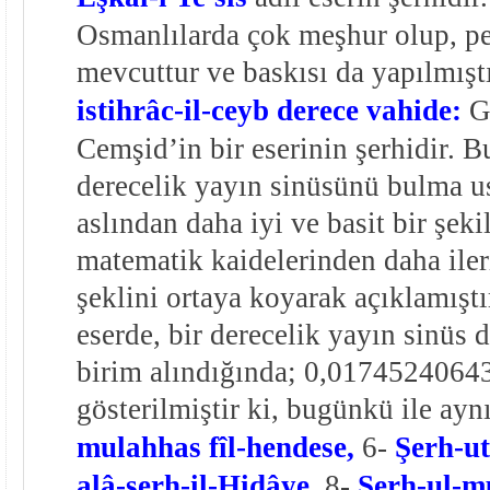
Osmanlılarda çok meşhur olup, p
mevcuttur ve baskısı da yapılmışt
istihrâc-il-ceyb derece vahide:
G
Cemşid’in bir eserinin şerhidir. Bu
derecelik yayın sinüsünü bulma u
aslından daha iyi ve basit bir şeki
matematik kaidelerinden daha iler
şeklini ortaya koyarak açıklamıştı
eserde, bir derecelik yayın sinüs d
birim alındığında; 0,0174524064
gösterilmiştir ki, bugünkü ile ayn
mulahhas fîl-hendese,
6-
Şerh-ut
alâ-şerh-il-Hidâye,
8-
Şerh-ul-mu