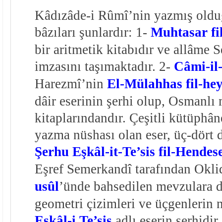
Kâdızâde-i Rûmî’nin yazmış oldu
bâzıları şunlardır: 1-
Muhtasar fi
bir aritmetik kitabıdır ve allâme
imzasını taşımaktadır. 2-
Câmi-i
Harezmî’nin
El-Mülahhas fil-hey
dâir eserinin şerhi olup, Osmanlı
kitaplarındandır. Çeşitli kütüphân
yazma nüshası olan eser, üç-dört d
Şerhu Eşkâl-it-Te’sis fil-Hendes
Eşref Semerkandî tarafından Okli
usûl
’ünde bahsedilen mevzulara dâ
geometri çizimleri ve üçgenlerin n
Eşkâl-i Te’sis
adlı eserin şerhidir