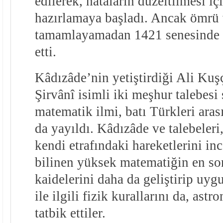
edilerek, hatâların düzeltilmesi i
hazırlamaya başladı. Ancak ömrü 
tamamlayamadan 1421 senesinde 
etti.
Kâdızâde’nin yetiştirdiği Ali Kuş
Şirvânî isimli iki meşhur talebes
matematik ilmi, batı Türkleri ara
da yayıldı. Kâdızâde ve talebeleri
kendi etrafındaki hareketlerini i
bilinen yüksek matematiğin en son
kaidelerini daha da geliştirip uyg
ile ilgili fizik kurallarını da, ast
tatbik ettiler.