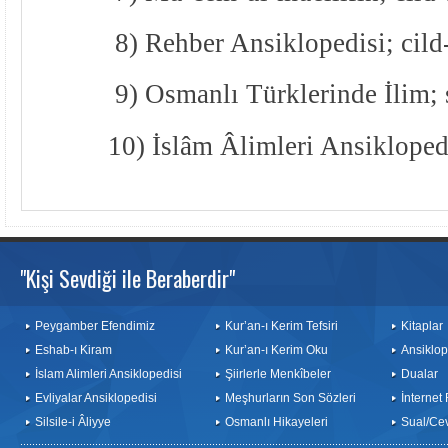
8) Rehber Ansiklopedisi; cild
9) Osmanlı Türklerinde İlim; 
10) İslâm Âlimleri Ansiklopedi
"Kişi Sevdiği ile Beraberdir"
Peygamber Efendimiz
Kur’an-ı Kerim Tefsiri
Kitaplar
Eshab-ı Kiram
Kur’an-ı Kerim Oku
Ansiklop
İslam Alimleri Ansiklopedisi
Şiirlerle Menkîbeler
Dualar
Evliyalar Ansiklopedisi
Meşhurların Son Sözleri
İnternet
Silsile-i Âliyye
Osmanlı Hikayeleri
Sual/Ce