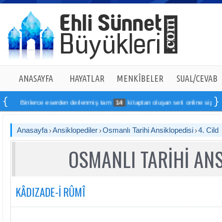
ANASAYFA
HAYATLAR
MENKÎBELER
SUAL/CEVAB
inlerce eserden derlenmiş tam
14
kitaptan oluşan seti online sipariş verebilir
Anasayfa
Ansiklopediler
Osmanlı Tarihi Ansiklopedisi
4. Cild
OSMANLI TARİHİ ANS
KÂDIZADE-İ RÛMÎ