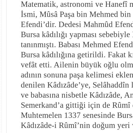
Matematik, astronomi ve Hanefî m
İsmi, Mûsâ Paşa bin Mehmed bi
Efendi’dir. Dedesi Mahmûd Efen
Bursa kâdılığı yapması sebebiyle
tanınmıştı. Babası Mehmed Efendi
Bursa kâdılığına getirildi. Fakat k
vefât etti. Ailenin büyük oğlu olm
adının sonuna paşa kelimesi ekle
denilen Kâdızâde’ye, Selâhaddîn l
ve babasına nisbetle Kâdızâde, A
Semerkand’a gittiği için de Rûmî 
Muhtemelen 1337 senesinde Burs
Kâdızâde-i Rûmî’nin doğum yeri ve 