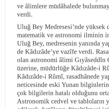
ve âlimlere müdâhalede bulunmay
verdi.
Uluğ Bey Medresesi’nde yüksek din
matematik ve astronomi ilminin inc
Uluğ Bey, medresenin yanında yap
de Kâdızâde’ye vazîfe verdi. Ra
olan astronomi âlimi Gıyâseddîn
üzerine, müdürlüğe Kâdızâde-i Rûm
Kâdızâde-i Rûmî, rasadhânede yap
neticesinde eski Yunan bilginlerin
çok bilgilerin hatalı olduğunu or
Astronomik cedvel ve tabloların 